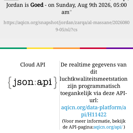
Jordan is
Goed
- on Sunday, Aug 9th 2026, 05:00
am
”
https://aqicn.org/snapshot/jordan/zarqa/al-massane/2026080
9-05/nl/?cs
Cloud API
De realtime gegevens van
dit
luchtkwaliteitsmeetstation
zijn programmatisch
toegankelijk via deze API-
url:
aqicn.org/data-platform/a
pi/H11422
(
Voor meer informatie, bekijk
de API-pagina:
aqicn.org/api/
)