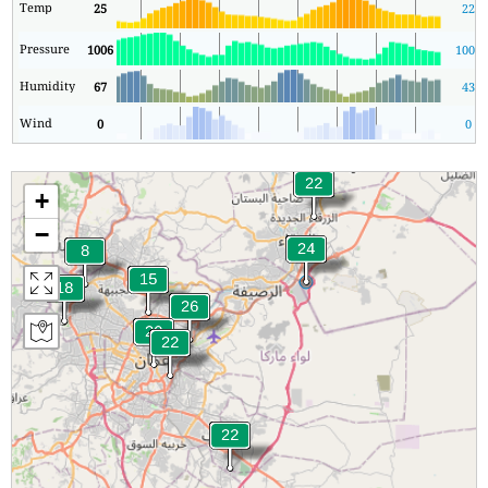
Temp
25
22
Pressure
1006
1006
Humidity
67
43
Wind
0
0
+
−