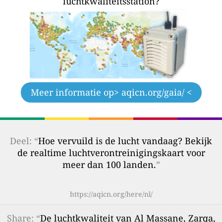
luchtkwaliteitsstation?
Meer informatie op
> aqicn.org/gaia/ <
Deel: “
Hoe vervuild is de lucht vandaag? Bekijk
de realtime luchtverontreinigingskaart voor
meer dan 100 landen.
”
https://aqicn.org/here/nl/
Share
: “
De luchtkwaliteit van Al Massane, Zarqa,