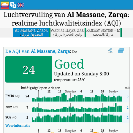
Luchtvervuiling van
Al Massane, Zarqa
:
realtime luchtkwaliteitsindex (AQI)
Al Massane, Zarqa
Wadi al Hajar, Zarqa
Railway Station - Mahata
ﻣﺎرﻛﺎ/اﻟﻤﺤﻄﺔ
وادي اﻟﺤﺠﺮ/اﻟﺰرﻗﺎء
اﻟﻤﺼﺎﻧﻊ/اﻟﺰرﻗﺎء
De AQI van
Al Massane, Zarqa
:
De realtime luchtkwaliteitsindex (A
Goed
24
Updated on Sunday 5:00
temperatuur:
25
°C
huidig
afgelopen 2 dagen
min
PM10
24
5
AQI
NO2
7
2
AQI
SO2
2
2
AQI
Weerinformatie