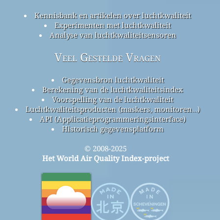
Kennisbank en artikelen over luchtkwaliteit
Experimenten met luchtkwaliteit
Analyse van luchtkwaliteitsensoren
Veel Gestelde Vragen
Gegevensbron luchtkwaliteit
Berekening van de luchtkwaliteitsindex
Voorspelling van de luchtkwaliteit
Luchtkwaliteitsproducten (maskers, monitoren…)
API (Applicatieprogrammeringsinterface)
Historisch gegevensplatform
© 2008-2025
Het World Air Quality Index-project