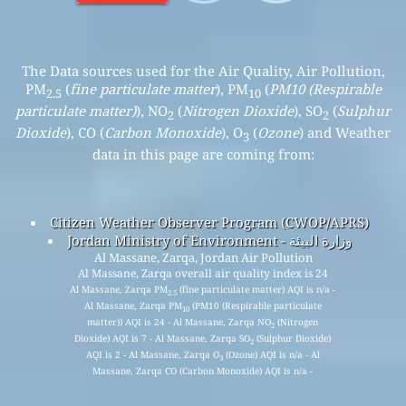
The Data sources used for the Air Quality, Air Pollution,
PM
(
fine particulate matter
), PM
(
PM10 (Respirable
2.5
10
particulate matter)
), NO
(
Nitrogen Dioxide
), SO
(
Sulphur
2
2
Dioxide
), CO (
Carbon Monoxide
), O
(
Ozone
) and Weather
3
data in this page are coming from:
Citizen Weather Observer Program (CWOP/APRS)
Jordan Ministry of Environment - وزارة البيئة
Al Massane, Zarqa, Jordan Air Pollution
Al Massane, Zarqa overall air quality index is 24
Al Massane, Zarqa PM
(fine particulate matter) AQI is n/a -
2.5
Al Massane, Zarqa PM
(PM10 (Respirable particulate
10
matter)) AQI is 24 - Al Massane, Zarqa NO
(Nitrogen
2
Dioxide) AQI is 7 - Al Massane, Zarqa SO
(Sulphur Dioxide)
2
AQI is 2 - Al Massane, Zarqa O
(Ozone) AQI is n/a - Al
3
Massane, Zarqa CO (Carbon Monoxide) AQI is n/a -