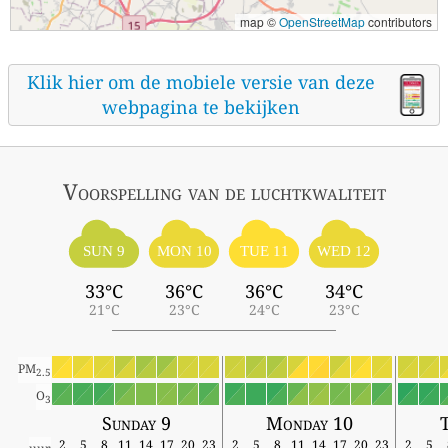
map ©
OpenStreetMap
contributors
Klik hier om de mobiele versie van deze
webpagina te bekijken
Voorspelling van de luchtkwaliteit
SUN 9
MON 10
TUE 11
WED 12
33°C
36°C
36°C
34°C
21°C
23°C
24°C
23°C
PM
2.5
O
3
Sunday 9
Monday 10
T
2
5
8
11
14
17
20
23
2
5
8
11
14
17
20
23
2
5