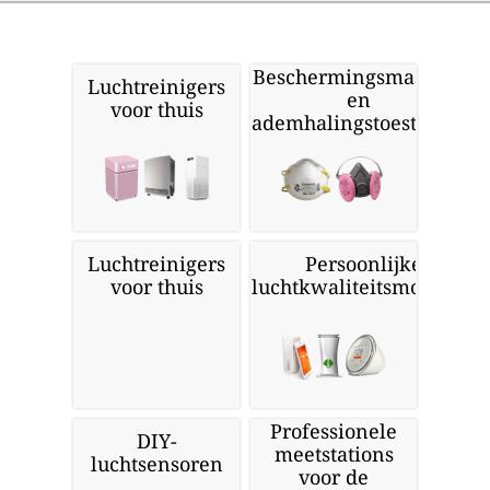
Beschermingsmaskers
Luchtreinigers
en
voor thuis
ademhalingstoestellen
Luchtreinigers
Persoonlijke
voor thuis
luchtkwaliteitsmonitors
Professionele
DIY-
meetstations
luchtsensoren
voor de