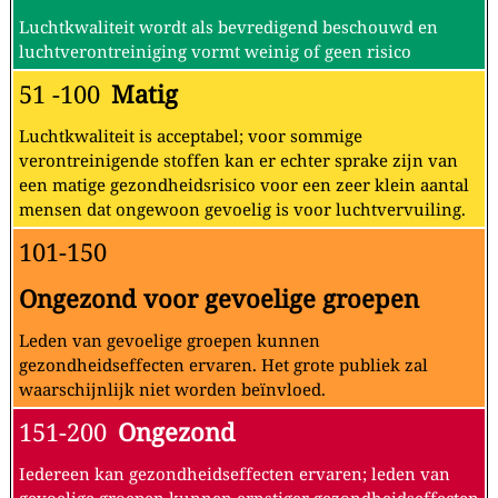
Luchtkwaliteit wordt als bevredigend beschouwd en
luchtverontreiniging vormt weinig of geen risico
51 -100
Matig
Luchtkwaliteit is acceptabel; voor sommige
verontreinigende stoffen kan er echter sprake zijn van
een matige gezondheidsrisico voor een zeer klein aantal
mensen dat ongewoon gevoelig is voor luchtvervuiling.
101-150
Ongezond voor gevoelige groepen
Leden van gevoelige groepen kunnen
gezondheidseffecten ervaren. Het grote publiek zal
waarschijnlijk niet worden beïnvloed.
151-200
Ongezond
Iedereen kan gezondheidseffecten ervaren; leden van
gevoelige groepen kunnen ernstiger gezondheidseffecten