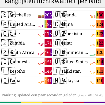
Ranglijsten luchtkwaliteit per land
🇸🇨
🇺🇬
203
130
Seychelles
Uganda
🇦🇪
🇨🇳
187
124
United Arab Emirates
China
🇨🇱
🇺🇿
178
122
Chile
Uzbekistan
🇿🇲
🇶🇦
171
122
Zambia
Qatar
🇿🇦
🇩🇴
162
120
South Africa
Dominican Republic
🇮🇩
🇺🇸
151
114
Indonesia
United States
🇱🇸
🇹🇯
149
113
Lesotho
Tajikistan
🇮🇳
🇲🇾
141
110
India
Malaysia
Ranking updated een paar seconden geleden
(9 aug. 2026 02:43)