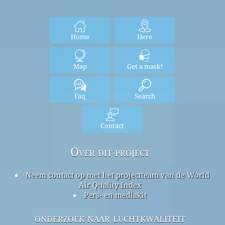
Home
Here
Map
Get a mask!
Faq
Search
Contact
Over dit project
Neem contact op met het projectteam van de World
Air Quality Index
Pers- en mediakit
onderzoek naar luchtkwaliteit