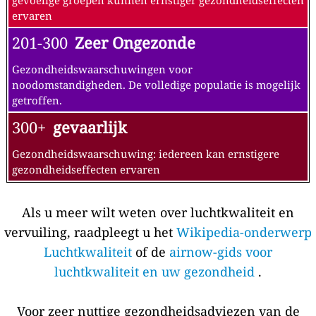
ervaren
201-300
Zeer Ongezonde
Gezondheidswaarschuwingen voor
noodomstandigheden. De volledige populatie is mogelijk
getroffen.
300+
gevaarlijk
Gezondheidswaarschuwing: iedereen kan ernstigere
gezondheidseffecten ervaren
Als u meer wilt weten over luchtkwaliteit en
vervuiling, raadpleegt u het
Wikipedia-onderwerp
Luchtkwaliteit
of de
airnow-gids voor
luchtkwaliteit en uw gezondheid
.
Voor zeer nuttige gezondheidsadviezen van de