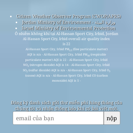
Citizen Weather Observer Program (CWOP/APRS)
Jordan Ministry of Environment - وزارة البيئة
Israel Ministry of Environmental Protection
Ô nhiễm không khí tại Al-Hassan Sport City, Irbid, Jordan
Al-Hassan Sport City, Irbid overall air quality index
is 22
Al-Hassan Sport City, Irbid PM
(fine particulate matter)
2.5
AQI is n/a - Al-Hassan Sport City, Irbid PM
(respirable
10
particulate matter) AQI is 22 - Al-Hassan Sport City, Irbid
NO
(nitrogen dioxide) AQI is 14 - Al-Hassan Sport City, Irbid
2
SO
(sulfur dioxide) AQI is n/a - Al-Hassan Sport City, Irbid O
2
3
(ozone) AQI is n/a - Al-Hassan Sport City, Irbid CO (carbon
monoxide) AQI is 5 -
Đăng ký danh sách gửi thư miễn phí hàng tháng của
chúng tôi và nhận thông báo khi có bài viết mới.
nộp