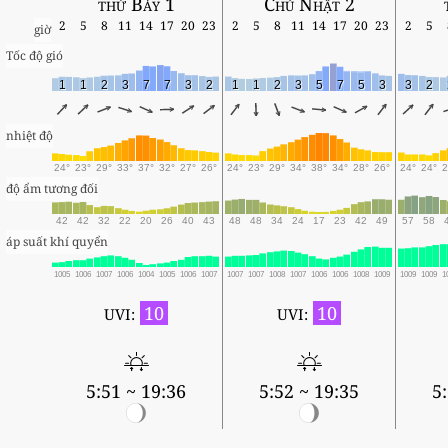
thứ Bảy 1
Chủ Nhật 2
2
5
8
11
14
17
20
23
2
5
8
11
14
17
20
23
2
5
giờ
Tốc độ gió
1
1
2
3
7
7
3
2
1
1
2
3
5
7
5
3
3
2
nhiệt độ
24°
23°
29°
33°
37°
32°
27°
26°
24°
23°
29°
34°
38°
34°
28°
26°
24°
24°
2
độ ẩm tương đối
42
42
32
22
20
26
40
43
48
48
34
24
17
23
42
49
57
58
áp suất khí quyển
1005
1006
1007
1006
1004
1005
1006
1007
1007
1007
1008
1007
1006
1006
1008
1009
1009
1009
1
10
10
UVI:
UVI:
5:51 ~ 19:36
5:52 ~ 19:35
5