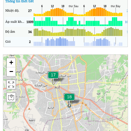
Thông tin thời tiết
Nhiệt độ.
27
24
Áp suất không khí
1009
100
Độ ẩm
34
11
Gió
2
1
+
−