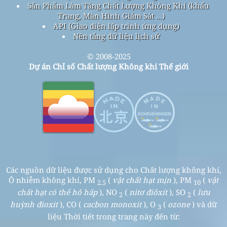
Sản Phẩm Làm Tăng Chất Lượng Không Khí (khẩu
Trang, Màn Hình Giám Sát ...)
API (Giao diện lập trình ứng dụng)
Nền tảng dữ liệu lịch sử
© 2008-2025
Dự án Chỉ số Chất lượng Không khí Thế giới
Các nguồn dữ liệu được sử dụng cho Chất lượng không khí,
Ô nhiễm không khí, PM
(
vật chất hạt mịn
), PM
(
vật
2.5
10
chất hạt có thể hô hấp
), NO
(
nitơ điôxít
), SO
(
lưu
2
2
huỳnh đioxit
), CO (
cacbon monoxit
), O
(
ozone
) và dữ
3
liệu Thời tiết trong trang này đến từ: