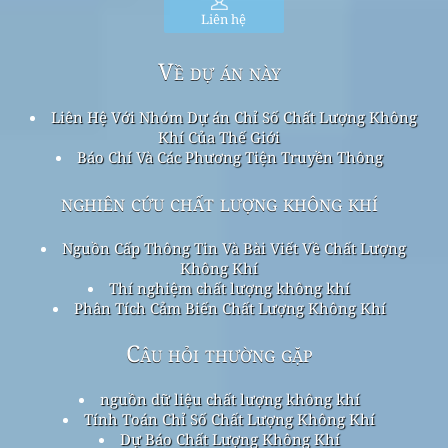
Liên hệ
Về dự án này
Liên Hệ Với Nhóm Dự án Chỉ Số Chất Lượng Không
Khí Của Thế Giới
Báo Chí Và Các Phương Tiện Truyền Thông
nghiên cứu chất lượng không khí
Nguồn Cấp Thông Tin Và Bài Viết Về Chất Lượng
Không Khí
Thí nghiệm chất lượng không khí
Phân Tích Cảm Biến Chất Lượng Không Khí
Câu hỏi thường gặp
nguồn dữ liệu chất lượng không khí
Tính Toán Chỉ Số Chất Lượng Không Khí
Dự Báo Chất Lượng Không Khí