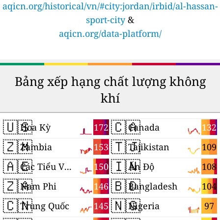
aqicn.org/historical/vn/#city:jordan/irbid/al-hassan-
sport-city
&
aqicn.org/data-platform/
Bảng xếp hạng chất lượng không
khí
🇺🇸
🇨🇦
172
132
Hoa Kỳ
Canada
🇿🇲
🇹🇯
153
109
Zambia
Tajikistan
🇦🇪
🇮🇳
150
108
Các Tiểu Vương quốc Ả Rập Thống nhất
Ấn Độ
🇿🇦
🇧🇩
146
104
Nam Phi
Bangladesh
🇨🇳
🇳🇬
145
97
Trung Quốc
Nigeria