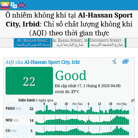
Ô nhiễm không khí tại
Al-Hassan Sport
City, Irbid
: Chỉ số chất lượng không khí
(AQI) theo thời gian thực
Al-Hassan Sport
Al Barha Street, Irbid
University Street - Sweil
City, Irbid
ﺷﺎرع اﻟﺠﺎﻣﻌﺔ اﻻردﻧﯿﺔ
ﺷﺎرع اﻟﺒﺎرﺣﺔ/ارﺑﺪ
ﻣﺪﯾﻨﺔ اﻟﺤﺴﻦ اﻟﺮﯾﺎﺿﯿﺔ/
ارﺑﺪ
AQI của
Al-Hassan Sport City, Irbid
:
Chỉ số chất lượng không khí (A
Good
22
Đã cập nhật t7, 1 tháng 8 2026 04:00
nhiệt độ:
27
°C
hiện hành
2 ngày qua
phú
PM10
22
12
AQI
NO2
14
3
AQI
CO
5
3
AQI