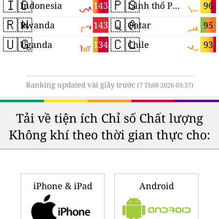
🇮🇩
🇵🇸
143
96
Indonesia
Lãnh thổ Palestine
🇷🇼
🇶🇦
143
95
Rwanda
Qatar
🇺🇬
🇨🇱
134
93
Uganda
Chile
Ranking updated vài giây trước
(7 Th08 2026 03:37)
Tải về tiện ích Chỉ số Chất lượng
Không khí theo thời gian thực cho:
iPhone & iPad
Android