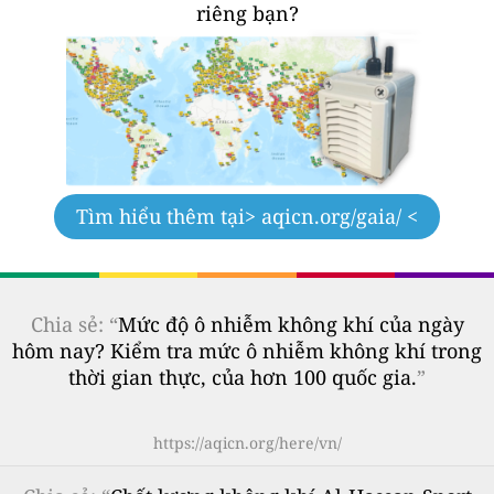
riêng bạn?
Tìm hiểu thêm tại
> aqicn.org/gaia/ <
Chia sẻ: “
Mức độ ô nhiễm không khí của ngày
hôm nay? Kiểm tra mức ô nhiễm không khí trong
thời gian thực, của hơn 100 quốc gia.
”
https://aqicn.org/here/vn/