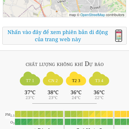
map ©
OpenStreetMap
contributors
Nhấn vào đây để xem phiên bản di động
của trang web này
chất lượng không khí
Dự báo
T7 1
CN 2
T2 3
T3 4
37°C
38°C
36°C
36°C
23°C
23°C
24°C
22°C
PM
2.5
O
3