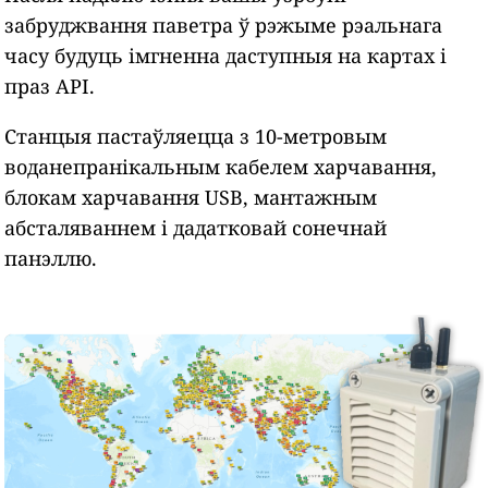
забруджвання паветра ў рэжыме рэальнага
часу будуць імгненна даступныя на картах і
праз API.
Станцыя пастаўляецца з 10-метровым
воданепранікальным кабелем харчавання,
блокам харчавання USB, мантажным
абсталяваннем і дадатковай сонечнай
панэллю.