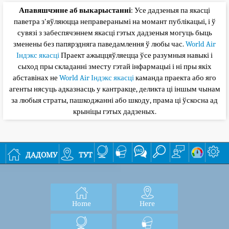
Апавяшчэнне аб выкарыстанні
: Усе дадзеныя па якасці
паветра з'яўляюцца неправеранымі на момант публікацыі, і ў
сувязі з забеспячэннем якасці гэтых дадзеныя могуць быць
зменены без папярэдняга паведамлення ў любы час.
World Air
Індэкс якасці
Праект ажыццяўляецца ўсе разумныя навыкі і
сыход пры складанні зместу гэтай інфармацыі і ні пры якіх
абставінах не
World Air Індэкс якасці
каманда праекта або яго
агенты нясуць адказнасць у кантракце, деликта ці іншым чынам
за любыя страты, пашкоджанні або шкоду, прама ці ўскосна ад
крыніцы гэтых дадзеных.
дадому
тут
Home
Here