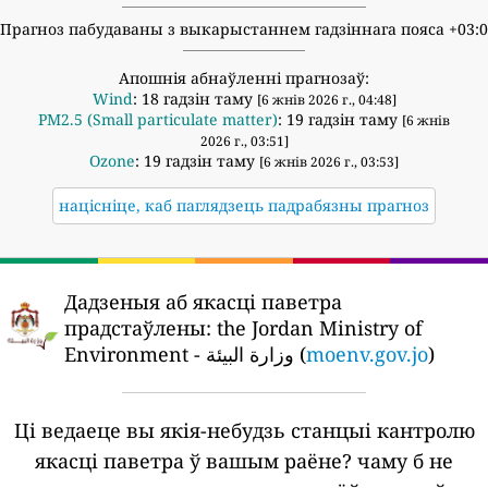
Прагноз пабудаваны з выкарыстаннем гадзіннага пояса +03:
Апошнія абнаўленні прагнозаў:
Wind
: 18 гадзін таму
[6 жнів 2026 г., 04:48]
PM2.5 (Small particulate matter)
: 19 гадзін таму
[6 жнів
2026 г., 03:51]
Ozone
: 19 гадзін таму
[6 жнів 2026 г., 03:53]
націсніце, каб паглядзець падрабязны прагноз
Дадзеныя аб якасці паветра
прадстаўлены:
the Jordan Ministry of
Environment - وزارة البيئة (
moenv.gov.jo
)
Ці ведаеце вы якія-небудзь станцыі кантролю
якасці паветра ў вашым раёне?
чаму б не