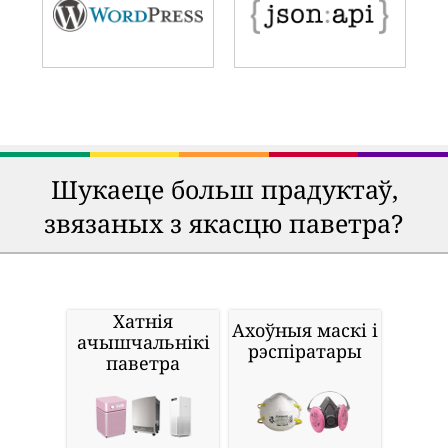
Шукаеце больш прадуктаў,
звязаных з якасцю паветра?
Хатнія
Ахоўныя маскі і
ачышчальнікі
рэспіратары
паветра