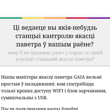
Ці ведаеце вы якія-небудзь
станцыі кантролю якасці
паветра ў вашым раёне?
чаму б не прыняць удзел у карце са сваёй
уласнай станцыяй якасці паветра?
Нашы маніторы якасці паветра GAIA вельмі
простыя ў наладжванні: вам спатрэбіцца
толькі кропка доступу WIFI і блок харчавання,
сумяшчальны з USB.
Пасля падключэння вашы ўзроўні