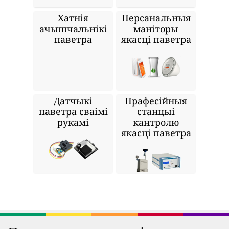
Хатнія
Персанальныя
ачышчальнікі
маніторы
паветра
якасці паветра
Датчыкі
Прафесійныя
паветра сваімі
станцыі
рукамі
кантролю
якасці паветра