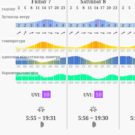
Friday 7
Saturday 8
2
5
8
11
14
17
20
23
2
5
8
11
14
17
20
23
2
5
гадзіну
Хуткасць ветру
2
2
3
5
9
9
4
3
2
2
3
5
9
8
4
3
2
2
тэмпература
20°
20°
24°
29°
33°
29°
24°
22°
21°
21°
24°
30°
34°
30°
25°
23°
22°
21°
2
адносная вільготнасць паветра
85
86
66
42
34
46
66
80
89
93
72
47
35
45
67
85
94
93
бараметрычны ціск
1008
1008
1008
1007
1005
1005
1007
1007
1006
1007
1007
1006
1004
1005
1007
1007
1006
1006
1
10
10
UVI:
UVI:
5:55 ~ 19:31
5:56 ~ 19:30
5