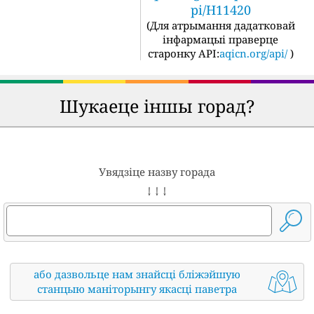
pi/H11420
(
Для атрымання дадатковай
інфармацыі праверце
старонку API:
aqicn.org/api/
)
Шукаеце іншы горад?
Увядзіце назву горада
↓ ↓ ↓
або дазвольце нам знайсці бліжэйшую
станцыю маніторынгу якасці паветра