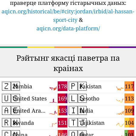
праверце платформу гістарычных даных:
aqicn.org/historical/be/#city:jordan/irbid/al-hassan-
sport-city
&
aqicn.org/data-platform/
Рэйтынг якасці паветра па
краінах
🇿🇲
🇵🇰
178
117
Zambia
Pakistan
🇺🇸
🇱🇸
169
113
United States
Lesotho
🇦🇪
🇮🇳
153
109
United Arab Emirates
India
🇷🇼
🇹🇯
151
104
Rwanda
Tajikistan
🇨🇳
🇶🇦
146
101
China
Qatar