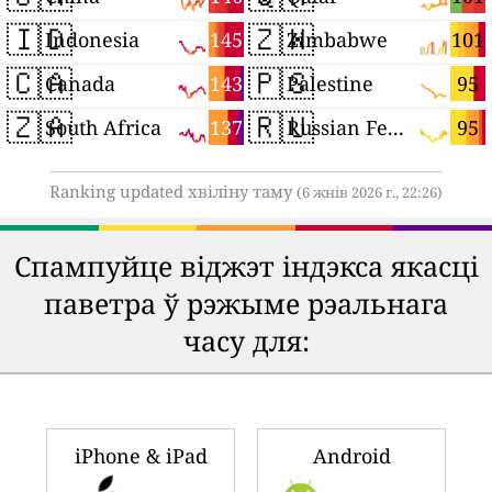
🇮🇩
🇿🇼
145
101
Indonesia
Zimbabwe
🇨🇦
🇵🇸
143
95
Canada
Palestine
🇿🇦
🇷🇺
137
95
South Africa
Russian Federation
Ranking updated хвіліну таму
(6 жнів 2026 г., 22:26)
Спампуйце віджэт індэкса якасці
паветра ў рэжыме рэальнага
часу для:
iPhone & iPad
Android