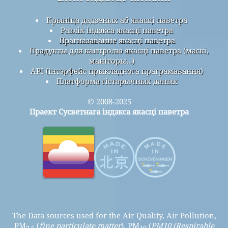
Крыніца дадзеных аб якасці паветра
Разлік індэкса якасці паветра
Прагназаванне якасці паветра
Прадукты для кантролю якасці паветра (маскі,
маніторы…)
API (інтэрфейс прыкладнога праграмавання)
Платформа гістарычных даных
© 2008-2025
Праект Сусветнага індэкса якасці паветра
The Data sources used for the Air Quality, Air Pollution,
PM
(
fine particulate matter
), PM
(
PM10 (Respirable