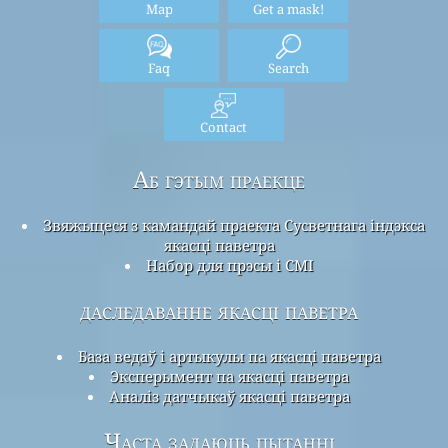
Map
Get a mask!
Faq
Search
Contact
Аб гэтым праекце
Звяжыцеся з камандай праекта Сусветнага індэкса
якасці паветра
Набор для прэсы і СМІ
даследаванне якасці паветра
База ведаў і артыкулы па якасці паветра
Эксперымент па якасці паветра
Аналіз датчыкаў якасці паветра
Часта задаюць пытанні