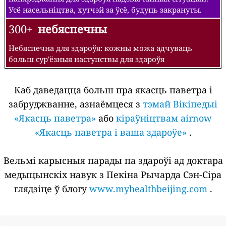
Усё насельніцтва, хутчэй за ўсё, будуць закрануты.
300+
небяспечны
Небяспечна для здароўя: кожны можа адчуваць
больш сур'ёзныя наступствы для здароўя
Каб даведацца больш пра якасць паветра і
забруджванне, азнаёмцеся з
тэмай Вікіпедыі
«Якасць паветра»
або
кіраўніцтвам airnow
«Якасць паветра і ваша здароўе»
.
Вельмі карысныя парады па здароўі ад доктара
медыцынскіх навук з Пекіна Рычарда Сэн-Сіра
глядзіце ў блогу
www.myhealthbeijing.com
.