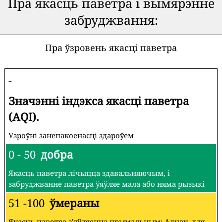
Пра якасць паветра і вымярэнне
забруджвання:
Пра ўзровень якасці паветра
-
Значэнні індэкса якасці паветра
(AQI).
Узроўні занепакоенасці здароўем
0 - 50
добра
Якасць паветра лічыцца здавальняючым, і
забруджванне паветра ўяўляе мала або няма рызыкі
51 -100
ўмераны
Якасць паветра з'яўляецца прымальным; Аднак, для