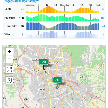
Інфармацыя пра надвор'е
Temp
24
23
Pressure
1009
1009
Humidity
88
47
Wind
1
1
+
−