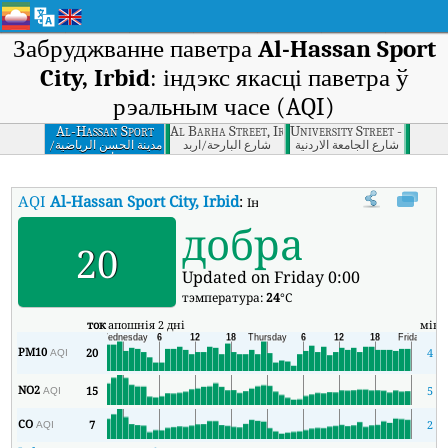
Забруджванне паветра
Al-Hassan Sport
City, Irbid
: індэкс якасці паветра ў
рэальным часе (AQI)
Al-Hassan Sport
Al Barha Street, Irbid
University Street - Sweil
City, Irbid
ﺷﺎرع اﻟﺠﺎﻣﻌﺔ اﻻردﻧﯿﺔ
ﺷﺎرع اﻟﺒﺎرﺣﺔ/ارﺑﺪ
ﻣﺪﯾﻨﺔ اﻟﺤﺴﻦ اﻟﺮﯾﺎﺿﯿﺔ/
ارﺑﺪ
AQI
Al-Hassan Sport City, Irbid
:
Індэкс якасці паветра Al-Hassan Sp
добра
20
Updated on Friday 0:00
тэмпература:
24
°C
ток
апошнія 2 дні
мін
PM10
20
4
AQI
NO2
15
5
AQI
CO
7
2
AQI