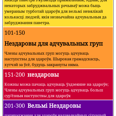
некаторых забруджвальных рэчываў можа быць
умераным турботай здароўя для вельмі невялікай
колькасці людзей, якія незвычайна адчувальныя да
забруджвання паветра.
101-150
Нездаровы для адчувальных груп
Члены адчувальных груп могуць адчуваць
наступствы для здароўя. Шырокая грамадскасць,
хутчэй за ўсё, будуць закрануты няма.
151-200
нездаровы
Кожны можа пачаць адчуваць ўздзеянне на здароўе;
Члены адчувальных груп могуць адчуваць больш
сур'ёзныя наступствы для здароўя
201-300
Вельмі Нездаровы
папярэджання для здароўя надзвычайных сітуацый.