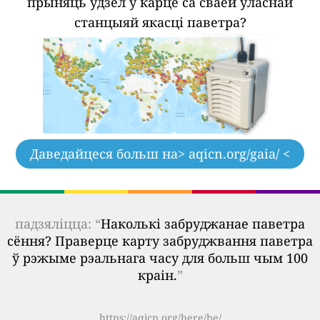
прыняць удзел у карце са сваёй уласнай
станцыяй якасці паветра?
Даведайцеся больш на
> aqicn.org/gaia/ <
падзяліцца: “
Наколькі забруджанае паветра
сёння? Праверце карту забруджвання паветра
ў рэжыме рэальнага часу для больш чым 100
краін.
”
https://aqicn.org/here/be/