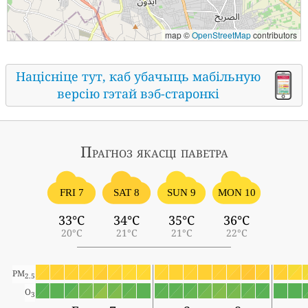
map ©
OpenStreetMap
contributors
Націсніце тут, каб убачыць мабільную
версію гэтай вэб-старонкі
Прагноз якасці паветра
FRI 7
SAT 8
SUN 9
MON 10
33°C
34°C
35°C
36°C
20°C
21°C
21°C
22°C
PM
2.5
O
3