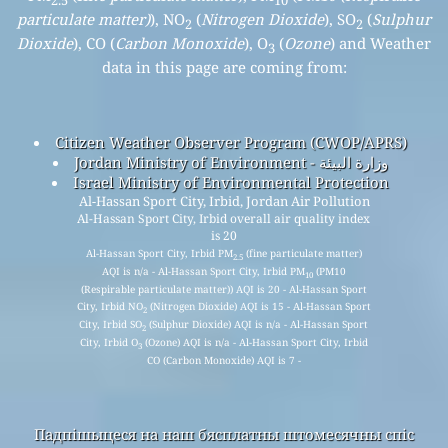
2.5
10
particulate matter)
), NO
(
Nitrogen Dioxide
), SO
(
Sulphur
2
2
Dioxide
), CO (
Carbon Monoxide
), O
(
Ozone
) and Weather
3
data in this page are coming from:
Citizen Weather Observer Program (CWOP/APRS)
Jordan Ministry of Environment - وزارة البيئة
Israel Ministry of Environmental Protection
Al-Hassan Sport City, Irbid, Jordan Air Pollution
Al-Hassan Sport City, Irbid overall air quality index
is 20
Al-Hassan Sport City, Irbid PM
(fine particulate matter)
2.5
AQI is n/a - Al-Hassan Sport City, Irbid PM
(PM10
10
(Respirable particulate matter)) AQI is 20 - Al-Hassan Sport
City, Irbid NO
(Nitrogen Dioxide) AQI is 15 - Al-Hassan Sport
2
City, Irbid SO
(Sulphur Dioxide) AQI is n/a - Al-Hassan Sport
2
City, Irbid O
(Ozone) AQI is n/a - Al-Hassan Sport City, Irbid
3
CO (Carbon Monoxide) AQI is 7 -
Падпішыцеся на наш бясплатны штомесячны спіс