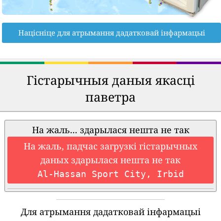
Націсніце для атрымання дадатковай інфармацыі
Гістарычныя даныя якасці
паветра
На жаль... здарылася нешта не так
На жаль, падчас загрузкі гістарычных
даных здарылася нешта не так
Al-Hassan Sport City, Irbid
Для атрымання дадатковай інфармацыі