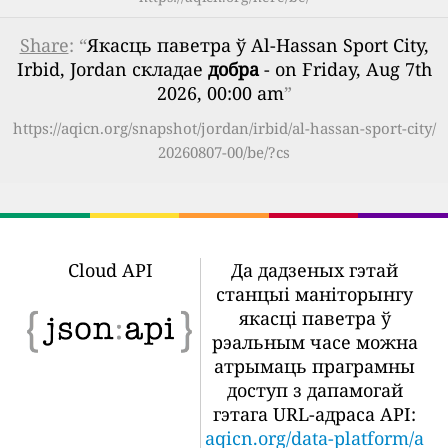
Share
: “
Якасць паветра ў Al-Hassan Sport City,
Irbid, Jordan складае
добра
- on Friday, Aug 7th
2026, 00:00 am
”
https://aqicn.org/snapshot/jordan/irbid/al-hassan-sport-city/
20260807-00/be/?cs
Cloud API
Да дадзеных гэтай
станцыі маніторынгу
якасці паветра ў
рэальным часе можна
атрымаць праграмны
доступ з дапамогай
гэтага URL-адраса API:
aqicn.org/data-platform/a