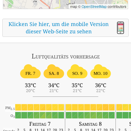
map ©
OpenStreetMap
contributors
Klicken Sie hier, um die mobile Version
dieser Web-Seite zu sehen
Luftqualitäts vorhersage
FR. 7
SA. 8
SO. 9
MO. 10
33°C
34°C
35°C
36°C
20°C
21°C
21°C
22°C
PM
2.5
O
3
Freitag 7
Samstag 8
2
5
8
11
14
17
20
23
2
5
8
11
14
17
20
23
2
5