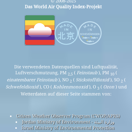
© 2008-2025
Das World Air Quality Index-Projekt
Die verwendeten Datenquellen sind Luftqualität,
Luftverschmutzung, PM
(
Feinstaub
), PM
(
2,5
10
einatembarer Feinstaub
), NO
(
Stickstoffdioxid
), SO
(
2
2
Schwefeldioxid
), CO (
Kohlenmonoxid
), O
(
Ozon
) und
3
Wetterdaten auf dieser Seite stammen von:
Citizen Weather Observer Program (CWOP/APRS)
Jordan Ministry of Environment - وزارة البيئة
Israel Ministry of Environmental Protection