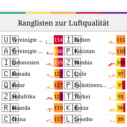
Ranglisten zur Luftqualität
🇺🇸
🇮🇳
154
115
Vereinigte Staaten
Indien
🇦🇪
🇵🇰
140
110
Vereinigte Arabische Emirate
Pakistan
🇮🇩
🇿🇲
139
109
Indonesien
Sambia
🇨🇦
🇨🇱
127
97
Kanada
Chile
🇶🇦
🇵🇸
127
97
Katar
Palästinensische Autonomiegebiete
🇿🇦
🇹🇷
121
91
Südafrika
Türkei
🇷🇼
🇰🇪
119
90
Ruanda
Kenia
🇨🇳
🇱🇸
117
89
China
Lesotho