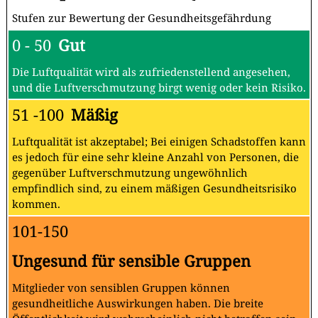
Stufen zur Bewertung der Gesundheitsgefährdung
0 - 50
Gut
Die Luftqualität wird als zufriedenstellend angesehen,
und die Luftverschmutzung birgt wenig oder kein Risiko.
51 -100
Mäßig
Luftqualität ist akzeptabel; Bei einigen Schadstoffen kann
es jedoch für eine sehr kleine Anzahl von Personen, die
gegenüber Luftverschmutzung ungewöhnlich
empfindlich sind, zu einem mäßigen Gesundheitsrisiko
kommen.
101-150
Ungesund für sensible Gruppen
Mitglieder von sensiblen Gruppen können
gesundheitliche Auswirkungen haben. Die breite