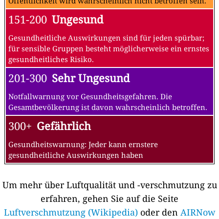
Öffentlichkeit wird wahrscheinlich nicht betroffen sein.
151-200
Ungesund
Gesundheitliche Auswirkungen sind für jeden spürbar;
für sensible Gruppen besteht möglicherweise ein ernstes
gesundheitliches Risiko.
201-300
Sehr Ungesund
Notfallwarnung vor Gesundheitsgefahren. Die
Gesamtbevölkerung ist davon wahrscheinlich betroffen.
300+
Gefährlich
Gesundheitswarnung: Jeder kann ernstere
gesundheitliche Auswirkungen haben
Um mehr über Luftqualität und -verschmutzung zu
erfahren, gehen Sie auf die Seite
Luftverschmutzung (Wikipedia)
oder den
AIRNow