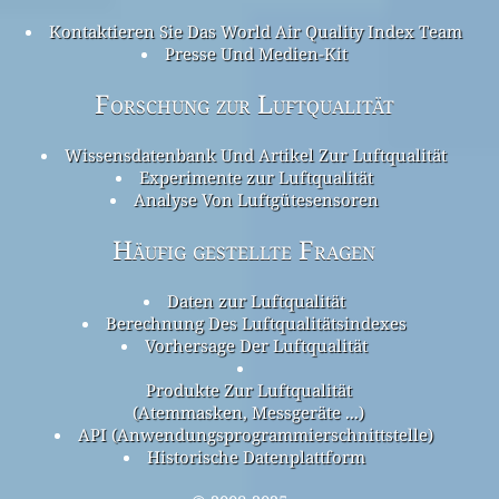
Kontaktieren Sie Das World Air Quality Index Team
Presse Und Medien-Kit
Forschung zur Luftqualität
Wissensdatenbank Und Artikel Zur Luftqualität
Experimente zur Luftqualität
Analyse Von Luftgütesensoren
Häufig gestellte Fragen
Daten zur Luftqualität
Berechnung Des Luftqualitätsindexes
Vorhersage Der Luftqualität
Produkte Zur Luftqualität
(Atemmasken, Messgeräte ...)
API (Anwendungsprogrammierschnittstelle)
Historische Datenplattform