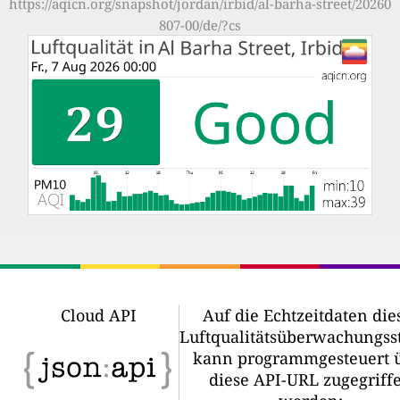
https://aqicn.org/snapshot/jordan/irbid/al-barha-street/20260
807-00/de/?cs
Cloud API
Auf die Echtzeitdaten die
Luftqualitätsüberwachungss
kann programmgesteuert 
diese API-URL zugegriff