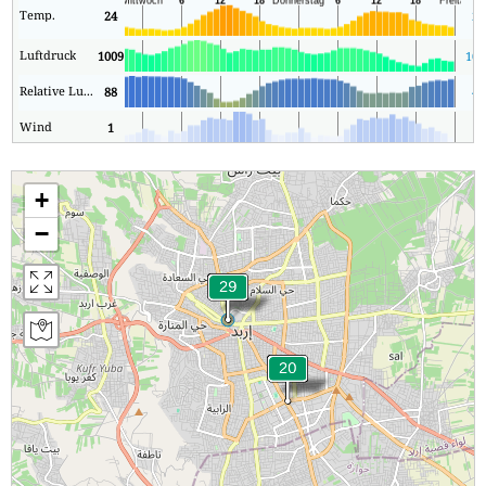
Temp.
24
23
Luftdruck
1009
100
Relative Luftfeuchtigkeit
88
47
Wind
1
1
+
−