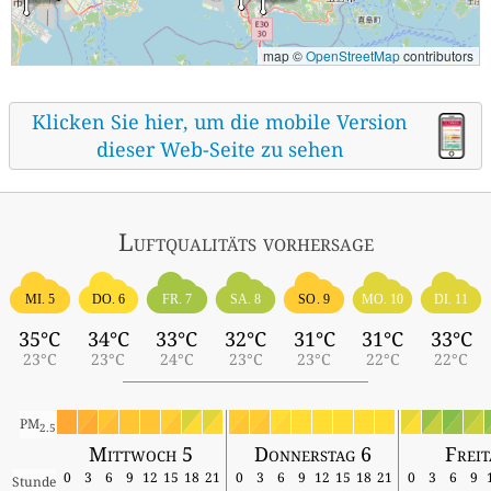
map ©
OpenStreetMap
contributors
Klicken Sie hier, um die mobile Version
dieser Web-Seite zu sehen
Luftqualitäts vorhersage
MI. 5
DO. 6
FR. 7
SA. 8
SO. 9
MO. 10
DI. 11
35°C
34°C
33°C
32°C
31°C
31°C
33°C
23°C
23°C
24°C
23°C
23°C
22°C
22°C
PM
2.5
Mittwoch 5
Donnerstag 6
Freit
0
3
6
9
12
15
18
21
0
3
6
9
12
15
18
21
0
3
6
9
Stunde