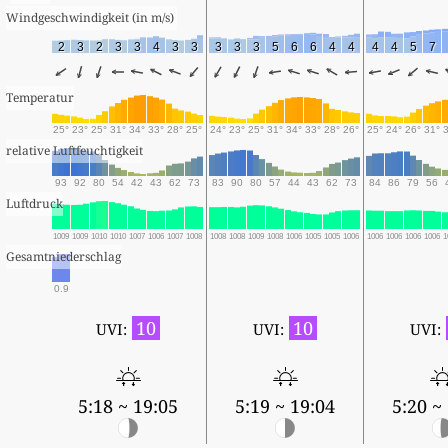
Windgeschwindigkeit (in m/s) 
2
3
2
3
3
4
3
3
3
3
3
5
6
6
4
4
4
4
5
7
Temperatur
25°
23°
25°
31°
34°
33°
28°
25°
24°
23°
25°
31°
34°
33°
28°
26°
25°
24°
26°
31°
relative Luftfeuchtigkeit
93
92
80
54
42
43
62
73
83
90
80
57
44
43
62
73
84
86
79
56
Luftdruck
1009
1009
1010
1010
1007
1006
1007
1008
1008
1008
1009
1008
1006
1005
1005
1006
1006
1006
1006
1006
1
Gesamtniederschlag
0.9
10
10
UVI:
UVI:
UVI:
5:18 ~ 19:05
5:19 ~ 19:04
5:20 ~