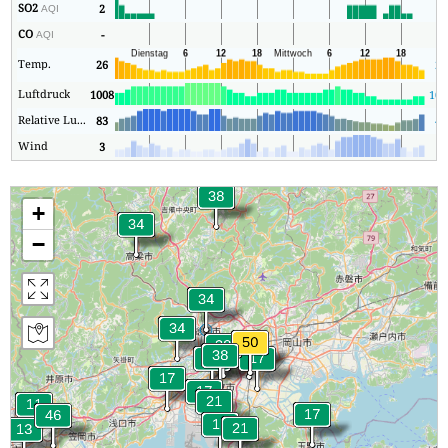
SO2
2
2
AQI
CO
-
1
AQI
Temp.
26
24
Luftdruck
1008
100
Relative Luftfeuchtigkeit
83
49
Wind
3
1
+
−