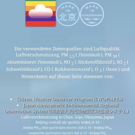
Die verwendeten Datenquellen sind Luftqualität,
Luftverschmutzung, PM
(
Feinstaub
), PM
(
2,5
10
einatembarer Feinstaub
), NO
(
Stickstoffdioxid
), SO
(
2
2
Schwefeldioxid
), CO (
Kohlenmonoxid
), O
(
Ozon
) und
3
Wetterdaten auf dieser Seite stammen von:
Citizen Weather Observer Program (CWOP/APRS)
Japan Atmospheric Environmental Regional
Observation System (環境省大気汚染物質広域監視システム)
Luftverschmutzung in Chuo, Soja, Okayama, Japan
Beijing overall air quality index is 34
Beijing PM
(fine particulate matter) AQI is 34 - Beijing PM
2.5
10
(respirable particulate matter) AQI is 11 - Beijing NO
2