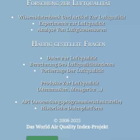
Forschung zur Luftqualität
Wissensdatenbank Und Artikel Zur Luftqualität
Experimente zur Luftqualität
Analyse Von Luftgütesensoren
Häufig gestellte Fragen
Daten zur Luftqualität
Berechnung Des Luftqualitätsindexes
Vorhersage Der Luftqualität
Produkte Zur Luftqualität
(Atemmasken, Messgeräte ...)
API (Anwendungsprogrammierschnittstelle)
Historische Datenplattform
© 2008-2025
Das World Air Quality Index-Projekt