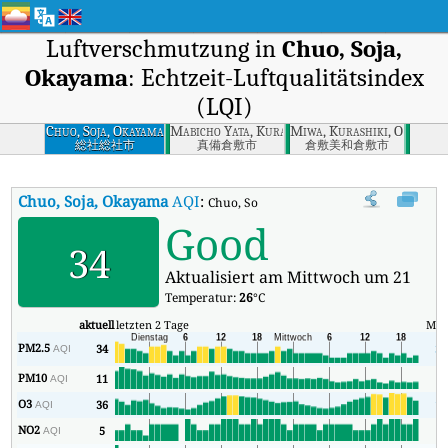
Luftverschmutzung in
Chuo, Soja,
Okayama
: Echtzeit-Luftqualitätsindex
(LQI)
Chuo, Soja, Okayama
Mabicho Yata, Kurashiki, Okayama
Miwa, Kurashiki, Okayama
総社総社市
真備倉敷市
倉敷美和倉敷市
Chuo, Soja, Okayama
AQI
:
Chuo, Soja, Okayama Echtzeit-Luftqualität
Good
34
Aktualisiert am Mittwoch um 21
Temperatur:
26
°C
aktuell
letzten 2 Tage
Min
PM2.5
34
30
AQI
PM10
11
8
AQI
O3
36
12
AQI
NO2
5
2
AQI