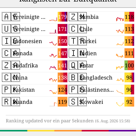
🇦🇪
🇿🇲
179
118
Vereinigte Arabische Emirate
Sambia
🇺🇸
🇨🇱
171
113
Vereinigte Staaten
Chile
🇮🇩
🇹🇷
150
112
Indonesien
Türkei
🇨🇦
🇮🇳
147
111
Kanada
Indien
🇿🇦
🇶🇦
141
100
Südafrika
Katar
🇨🇳
🇧🇩
138
98
China
Bangladesch
🇵🇰
🇵🇸
124
96
Pakistan
Palästinensische Autonomiegebiete
🇷🇼
🇸🇰
119
92
Ruanda
Slowakei
Ranking updated vor ein paar Sekunden
(6. Aug. 2026 15:58)