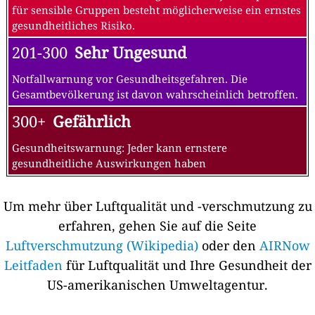
für sensible Gruppen besteht möglicherweise ein ernstes
gesundheitliches Risiko.
201-300
Sehr Ungesund
Notfallwarnung vor Gesundheitsgefahren. Die
Gesamtbevölkerung ist davon wahrscheinlich betroffen.
300+
Gefährlich
Gesundheitswarnung: Jeder kann ernstere
gesundheitliche Auswirkungen haben
Um mehr über Luftqualität und -verschmutzung zu
erfahren, gehen Sie auf die Seite
Luftverschmutzung (Wikipedia)
oder den
AIRNow
Leitfaden
für Luftqualität und Ihre Gesundheit der
US-amerikanischen Umweltagentur.