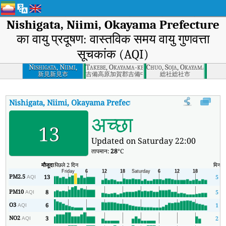
Nishigata, Niimi, Okayama Prefecture
का वायु प्रदूषण: वास्तविक समय वायु गुणवत्ता
सूचकांक (AQI)
Nishigata, Niimi,
Takebe, Okayama-ken
Chuo, Soja, Okayama
Okayama Prefecture
新見新見市
吉備高原加賀郡吉備中央町
総社総社市
Nishigata, Niimi, Okayama Prefecture
का AQI
:
Nishigata, Niimi, O
अच्छा
13
Updated on Saturday 22:00
तापमान:
28
°C
मौजूदा
पिछले 2 दिन
मिन
PM2.5
13
5
AQI
PM10
8
5
AQI
O3
6
1
AQI
NO2
3
2
AQI