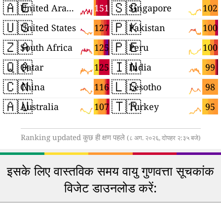
🇦🇪
🇸🇬
151
102
United Arab Emirates
Singapore
🇺🇸
🇵🇰
127
100
United States
Pakistan
🇿🇦
🇵🇪
125
100
South Africa
Peru
🇶🇦
🇮🇳
125
99
Qatar
India
🇨🇳
🇱🇸
116
98
China
Lesotho
🇦🇺
🇹🇷
107
95
Australia
Turkey
Ranking updated कुछ ही क्षण पहले
(८ अग. २०२६, दोपहर २:३५ बजे)
इसके लिए वास्तविक समय वायु गुणवत्ता सूचकांक
विजेट डाउनलोड करें: