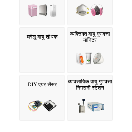
व्यक्तिगत वायु गुणवत्ता
घरेलू वायु शोधक
मॉनिटर
व्यावसायिक वायु गुणवत्ता
DIY एयर सेंसर
निगरानी स्टेशन