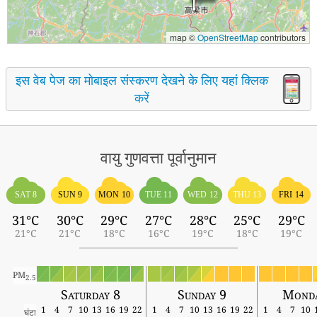
map ©
OpenStreetMap
contributors
इस वेब पेज का मोबाइल संस्करण देखने के लिए यहां क्लिक
करें
वायु गुणवत्ता पूर्वानुमान
SAT 8
SUN 9
MON 10
TUE 11
WED 12
THU 13
FRI 14
31°C
30°C
29°C
27°C
28°C
25°C
29°C
21°C
21°C
18°C
16°C
19°C
18°C
19°C
PM
2.5
Saturday 8
Sunday 9
Monda
1
4
7
10
13
16
19
22
1
4
7
10
13
16
19
22
1
4
7
10
घंटा