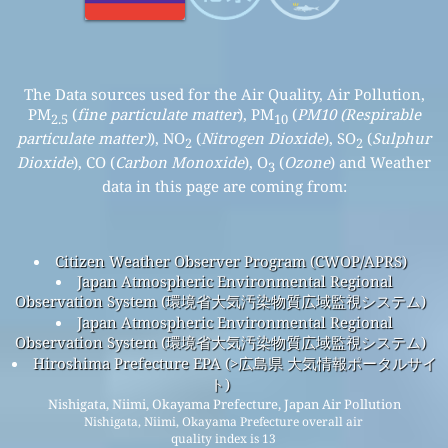
The Data sources used for the Air Quality, Air Pollution,
PM
(
fine particulate matter
), PM
(
PM10 (Respirable
2.5
10
particulate matter)
), NO
(
Nitrogen Dioxide
), SO
(
Sulphur
2
2
Dioxide
), CO (
Carbon Monoxide
), O
(
Ozone
) and Weather
3
data in this page are coming from:
Citizen Weather Observer Program (CWOP/APRS)
Japan Atmospheric Environmental Regional
Observation System (環境省大気汚染物質広域監視システム)
Japan Atmospheric Environmental Regional
Observation System (環境省大気汚染物質広域監視システム)
Hiroshima Prefecture EPA (>広島県 大気情報ポータルサイ
ト)
Nishigata, Niimi, Okayama Prefecture, Japan Air Pollution
Nishigata, Niimi, Okayama Prefecture overall air
quality index is 13