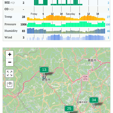
SO2
2
2
AQI
CO
-
1
AQI
Temp
28
27
Pressure
1006
1004
Humidity
83
46
Wind
3
1
+
−