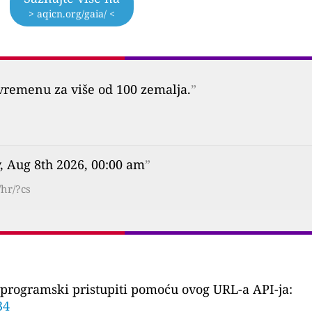
> aqicn.org/gaia/ <
vremenu za više od 100 zemalja.
”
, Aug 8th 2026, 00:00 am
”
/hr/?cs
programski pristupiti pomoću ovog URL-a API-ja:
34