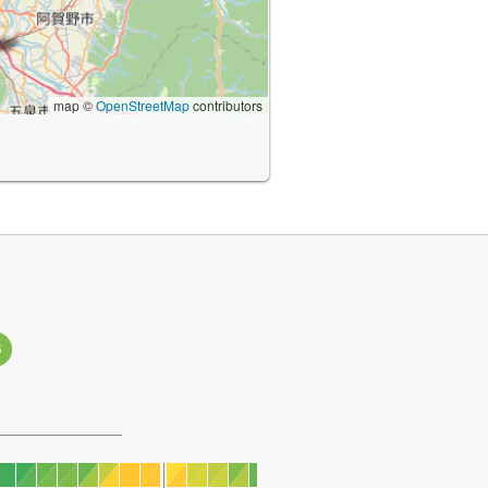
map ©
OpenStreetMap
contributors
3