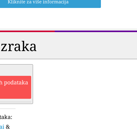
Kliknite za više informacija
 zraka
ih podataka
taka:
ai
&