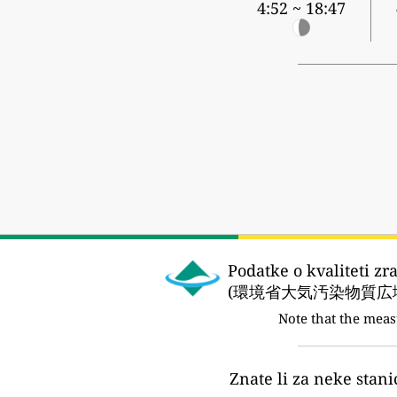
4:52 ~ 18:47
Podatke o kvaliteti zr
(環境省大気汚染物質広域
Note that the meas
Znate li za neke stani