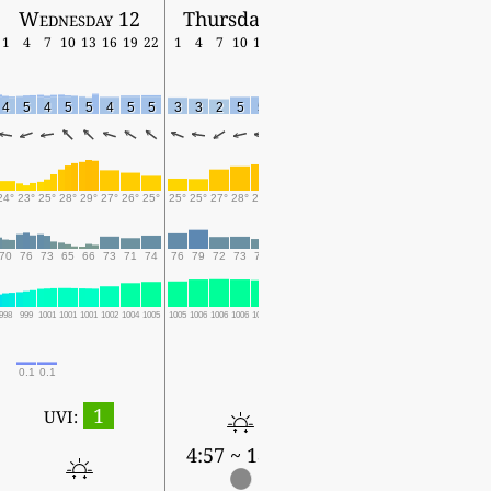
Wednesday 12
Thursday 13
1
4
7
10
13
16
19
22
1
4
7
10
13
16
19
4
5
4
5
5
4
5
5
3
3
2
5
5
5
3
24°
23°
25°
28°
29°
27°
26°
25°
25°
25°
27°
28°
28°
26°
24°
70
76
73
65
66
73
71
74
76
79
72
73
70
76
75
998
999
1001
1001
1001
1002
1004
1005
1005
1006
1006
1006
1006
1006
1007
0.1
0.1
0.1
0.1
1
UVI:
4:57 ~ 18:41