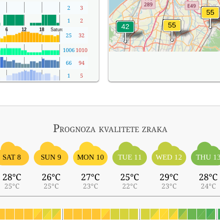
2
3
1
2
25
32
1006
1010
66
94
1
5
Prognoza kvalitete zraka
SAT 8
SUN 9
MON 10
TUE 11
WED 12
THU 1
28°C
26°C
27°C
25°C
29°C
28°C
25°C
25°C
23°C
22°C
23°C
24°C