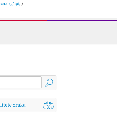
icn.org/api/
)
litete zraka