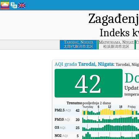
Zagađenj
Indeks k
Tarodai, Niigata
Matsuhama, Niigata-
C
太郎代新潟市北区
松浜新潟市北区
AQI grada
Tarodai, Niigata
:
Tarodai, Nii
42
D
Updat
tempera
Trenutno
posljednja 2 dana
PM2.5
42
AQI
PM10
20
AQI
O3
25
AQI
NO2
5
AQI