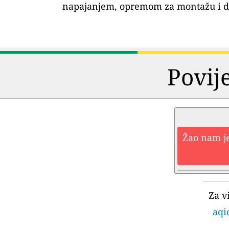
napajanjem, opremom za montažu i 
Povij
Žao nam je
Za v
aqi