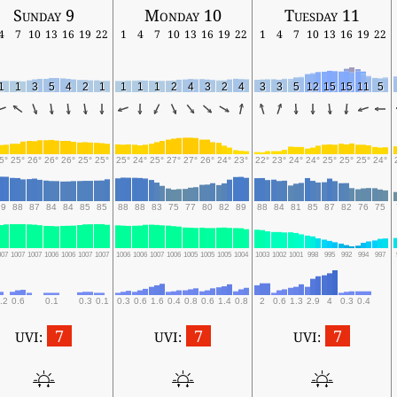
Sunday 9
Monday 10
Tuesday 11
4
7
10
13
16
19
22
1
4
7
10
13
16
19
22
1
4
7
10
13
16
19
22
1
1
3
5
4
2
1
1
1
1
2
4
3
2
4
3
3
5
12
15
15
11
5
5°
25°
26°
26°
26°
25°
25°
25°
24°
25°
27°
27°
26°
24°
23°
22°
23°
24°
24°
25°
25°
25°
24°
89
88
87
84
84
85
85
88
88
83
75
77
80
82
89
88
84
81
85
87
82
76
75
007
1007
1007
1006
1006
1007
1007
1006
1006
1007
1006
1005
1005
1005
1004
1003
1002
1001
998
995
992
994
997
.2
0.6
0.1
0.3
0.1
0.3
0.6
1.6
0.4
0.8
0.6
1.4
0.8
2
0.6
1.3
2.9
4
0.3
0.4
7
7
7
UVI:
UVI:
UVI: