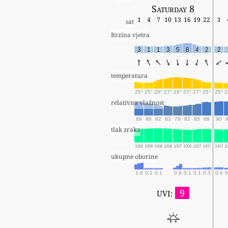
Saturday 8
1
4
7
10
13
16
19
22
1
sat
Brzina vjetra
3
1
1
3
5
8
4
2
2
temperatura
25°
25°
26°
27°
28°
27°
27°
25°
25°
2
relativna vlažnost
89
86
82
81
79
82
85
89
90
tlak zraka
1008
1008
1008
1008
1007
1006
1007
1007
1007
1
ukupne oborine
1.8
0.1
0.1
0.9
0.1
0.1
0.3
0.4
0
9
UVI: