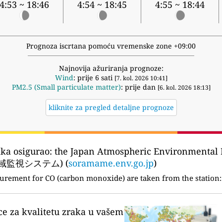
4:53 ~ 18:46
4:54 ~ 18:45
4:55 ~ 18:44
Prognoza iscrtana pomoću vremenske zone +09:00
Najnovija ažuriranja prognoze:
Wind
: prije 6 sati
[7. kol. 2026 10:41]
PM2.5 (Small particulate matter)
: prije dan
[6. kol. 2026 18:13]
kliknite za pregled detaljne prognoze
aka osigurao:
the Japan Atmospheric Environmental 
監視システム) (
soramame.env.go.jp
)
urement for CO (carbon monoxide) are taken from the station:
ce za kvalitetu zraka u vašem