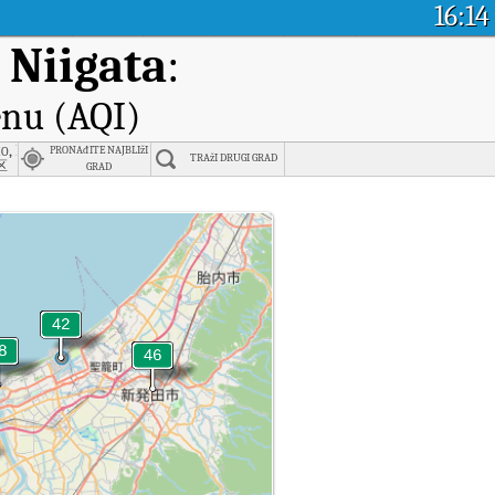
16:14
 Niigata
:
enu (AQI)
, Niigata
PRONAđITE NAJBLIžI
TRAžI DRUGI GRAD
区
GRAD