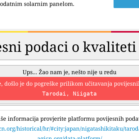
dodatnim solarnim panelom.
esni podaci o kvaliteti
Ups... Žao nam je, nešto nije u redu
, došlo je do pogreške prilikom učitavanja povijesn
Tarodai, Niigata
iše informacija provjerite platformu povijesnih poda
cn.org/historical/hr/#city:japan/nigatashikitaku/tarod
aqicn.org/data-platform/