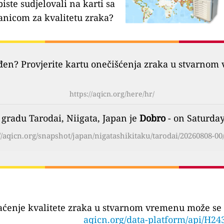
biste sudjelovali na karti sa
anicom za kvalitetu zraka?
đen? Provjerite kartu onečišćenja zraka u stvarnom 
https://aqicn.org/here/hr/
 gradu Tarodai, Niigata, Japan je
Dobro
- on Saturday
//aqicn.org/snapshot/japan/nigatashikitaku/tarodai/20260808-00
aćenje kvalitete zraka u stvarnom vremenu može se 
aqicn.org/data-platform/api/H24