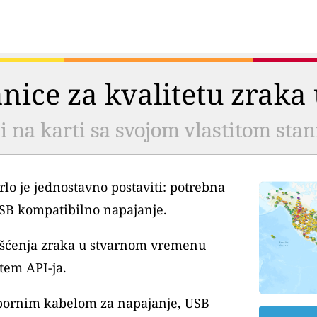
tanice za kvalitetu zrak
li na karti sa svojom vlastitom sta
lo je jednostavno postaviti: potrebna
USB kompatibilno napajanje.
išćenja zraka u stvarnom vremenu
tem API-ja.
tpornim kabelom za napajanje, USB