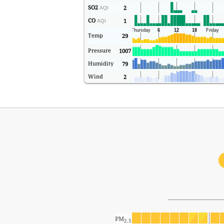
SO2
2
AQI
CO
1
AQI
Temp
29
Pressure
1007
Humidity
79
Wind
2
PM
2.5