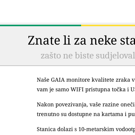
Znate li za neke s
zašto ne biste sudjelova
Naše GAIA monitore kvalitete zraka vr
vam je samo WIFI pristupna točka i 
Nakon povezivanja, vaše razine oneč
trenutno su dostupne na kartama i pu
Stanica dolazi s 10-metarskim vodoo