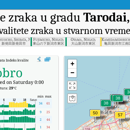
e zraka u gradu
Tarodai,
valitete zraka u stvarnom vrem
ken
huocho, Shibata, Niigata
Fujimicho, Niigata
Oyama, Niigata
Kamedamidoricho
新発田新発田市
東山の下新潟市東区
大山新潟市東区
亀田新潟市江南
gata Indeks kvalitete zraka (AQI) u stvarnom vremenu.
+
obro
−
ed on Saturday 0:00
tura:
29
°C
min
max
34
61
9
25
2
44
1
34