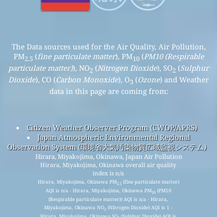
The Data sources used for the Air Quality, Air Pollution,
PM
(
fine particulate matter
), PM
(
PM10 (Respirable
2.5
10
particulate matter)
), NO
(
Nitrogen Dioxide
), SO
(
Sulphur
2
2
Dioxide
), CO (
Carbon Monoxide
), O
(
Ozone
) and Weather
3
data in this page are coming from:
Citizen Weather Observer Program (CWOP/APRS)
Japan Atmospheric Environmental Regional
Observation System (環境省大気汚染物質広域監視システム)
Hirara, Miyakojima, Okinawa, Japan Air Pollution
Hirara, Miyakojima, Okinawa overall air quality
index is n/a
Hirara, Miyakojima, Okinawa PM
(fine particulate matter)
2.5
AQI is n/a - Hirara, Miyakojima, Okinawa PM
(PM10
10
(Respirable particulate matter)) AQI is n/a - Hirara,
Miyakojima, Okinawa NO
(Nitrogen Dioxide) AQI is 1 -
2
Hirara, Miyakojima, Okinawa SO
(Sulphur Dioxide) AQI is