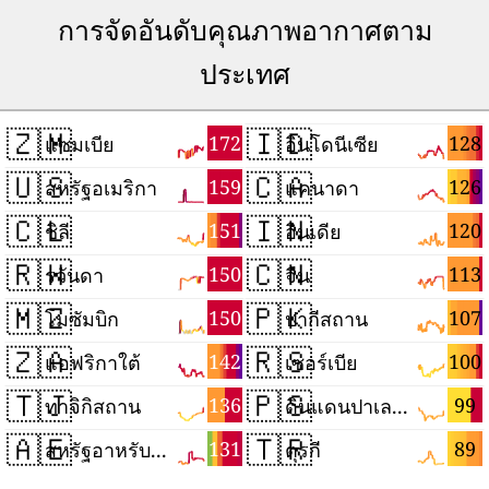
การจัดอันดับคุณภาพอากาศตาม
ประเทศ
🇿🇲
🇮🇩
172
128
แซมเบีย
อินโดนีเซีย
🇺🇸
🇨🇦
159
126
สหรัฐอเมริกา
แคนาดา
🇨🇱
🇮🇳
151
120
ชิลี
อินเดีย
🇷🇼
🇨🇳
150
113
รวันดา
จีน
🇲🇿
🇵🇰
150
107
โมซัมบิก
ปากีสถาน
🇿🇦
🇷🇸
142
100
แอฟริกาใต้
เซอร์เบีย
🇹🇯
🇵🇸
136
99
ทาจิกิสถาน
ดินแดนปาเลสไตน์
🇦🇪
🇹🇷
131
89
สหรัฐอาหรับเอมิเรตส์
ตุรกี