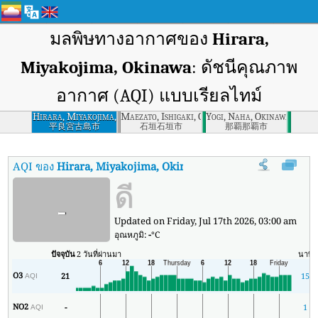
มลพิษทางอากาศของ
Hirara,
Miyakojima, Okinawa
: ดัชนีคุณภาพ
อากาศ (AQI) แบบเรียลไทม์
Hirara, Miyakojima,
Maezato, Ishigaki, Okinawa
Yogi, Naha, Okinawa
Okinawa
平良宮古島市
石垣石垣市
那覇那覇市
AQI ของ
Hirara, Miyakojima, Okinawa
:
ดัชนีคุณภาพอากาศ (AQI) แ
ดี
-
Updated on Friday, Jul 17th 2026, 03:00 am
อุณหภูมิ:
-
°C
ปัจจุบัน
2 วันที่ผ่านมา
นาที
O3
21
15
AQI
NO2
-
1
AQI