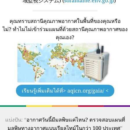
域監視システム) (
soramame.env.go.jp
)
คุณทราบสถานีคุณภาพอากาศในพื้นที่ของคุณหรือ
ไม่?
ทำไมไม่เข้าร่วมแผนที่ด้วยสถานีคุณภาพอากาศของ
คุณเอง?
เรียนรู้เพิ่มเติมได้ที่
> aqicn.org/gaia/ <
แบ่งปัน: “
อากาศวันนี้มีมลพิษแค่ไหน? ตรวจสอบแผนที่
มลพิษทางอากาศแบบเรียลไทม์ในกว่า 100 ประเทศ
”