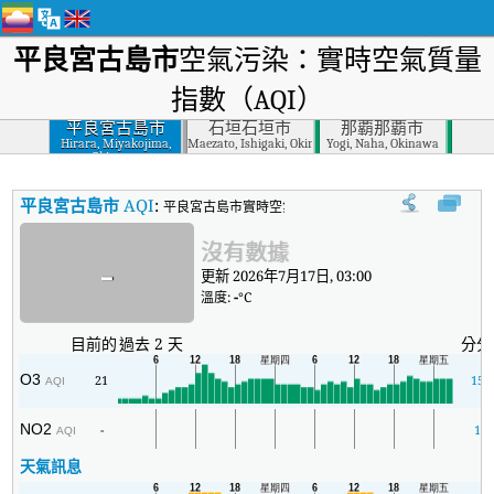
平良宮古島市
空氣污染：實時空氣質量
指數（AQI）
平良宮古島市
石垣石垣市
那覇那覇市
Hirara, Miyakojima,
Maezato, Ishigaki, Okinawa
Yogi, Naha, Okinawa
Okinawa
平良宮古島市
AQI
:
平良宮古島市實時空氣質量指數（AQI）。
沒有數據
-
更新 2026年7月17日, 03:00
溫度:
-
°C
目前的
過去 2 天
分分
O3
21
15
AQI
NO2
-
1
AQI
天氣訊息