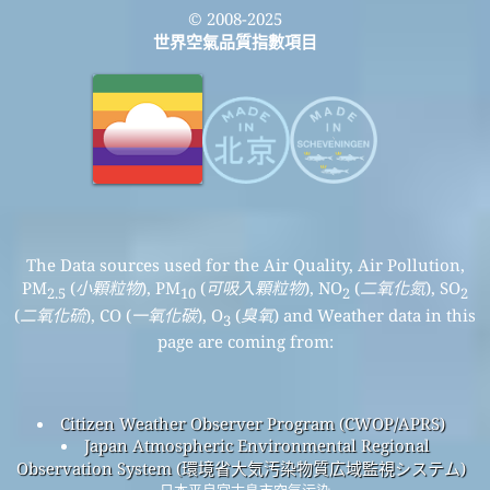
© 2008-2025
世界空氣品質指數項目
The Data sources used for the Air Quality, Air Pollution,
PM
(
小顆粒物
), PM
(
可吸入顆粒物
), NO
(
二氧化氮
), SO
2.5
10
2
2
(
二氧化硫
), CO (
一氧化碳
), O
(
臭氧
) and Weather data in this
3
page are coming from:
Citizen Weather Observer Program (CWOP/APRS)
Japan Atmospheric Environmental Regional
Observation System (環境省大気汚染物質広域監視システム)