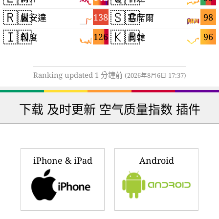
🇷🇼
🇸🇨
138
98
盧安達
塞席爾
🇮🇳
🇰🇷
126
96
印度
南韓
Ranking updated 1 分鐘前
(2026年8月6日 17:37)
下载 及时更新 空气质量指数 插件
iPhone & iPad
Android