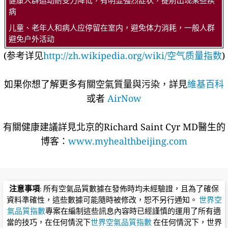
健康人群运动耐受力降低，有明显强烈症状，提前出现某些疾
病
儿童、老年人和病人应停留在室内，避免体力消耗，一般人群
避免户外活动
(参考详见
http://zh.wikipedia.org/wiki/空气质量指数
)
如果你想了解更多有關空氣質量與污染，詳見
維基百科
或者
AirNow
有關健康建議詳​​見北京的Richard Saint Cyr MD醫生的
博客：
www.myhealthbeijing.com
注意事項
: 所有空氣品質數據在發佈時均未經驗證，且為了確保
資料準確性，這些數據可能隨時被修改，恕不另行通知。
世界空
氣品質指數
專案在編制這些訊息內容時已經謹慎的運用了所有適
當的技巧，在任何情況下
世界空氣品質指數
在任何情況下，世界