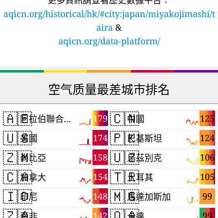
更多資訊請查看歷史數據平台：
aqicn.org/historical/hk/#city:japan/miyakojimashi/t
aira
&
aqicn.org/data-platform/
空气质量最差城市排名
🇦🇪
🇨🇳
179
125
阿拉伯聯合大公國
中國
🇺🇸
🇵🇰
174
124
美國
巴基斯坦
🇿🇲
🇺🇿
158
106
尚比亞
烏茲別克
🇨🇦
🇹🇷
154
105
加拿大
土耳其
🇮🇩
🇲🇬
148
99
印尼
馬達加斯加
🇿🇦
🇶🇦
142
99
南非
卡達