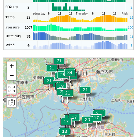
SO2
2
2
AQI
Temp
28
24
Pressure
1007
1006
Humidity
74
49
Wind
4
1
+
−