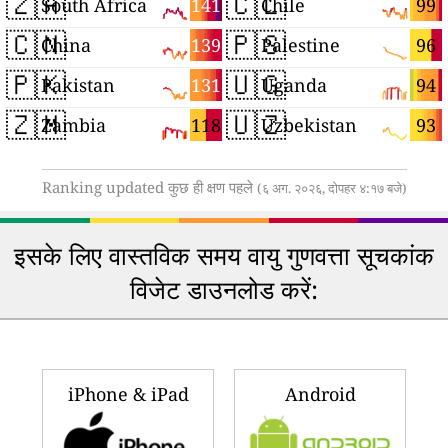
🇿🇦
🇨🇱
141
99
South Africa
Chile
🇨🇳
🇵🇸
139
96
China
Palestine
🇵🇰
🇺🇬
131
94
Pakistan
Uganda
🇿🇲
🇺🇿
118
93
Zambia
Uzbekistan
Ranking updated कुछ ही क्षण पहले
(६ अग. २०२६, दोपहर ४:१७ बजे)
इसके लिए वास्तविक समय वायु गुणवत्ता सूचकांक
विजेट डाउनलोड करें:
iPhone & iPad
Android