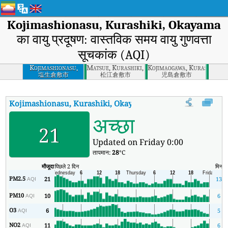
Kojimashionasu, Kurashiki, Okayama
का वायु प्रदूषण: वास्तविक समय वायु गुणवत्ता
सूचकांक (AQI)
Kojimashionasu,
Matsue, Kurashiki, Okayama
Kojimaogawa, Kurashiki, 
Kurashiki, Okayama
塩生倉敷市
松江倉敷市
児島倉敷市
Kojimashionasu, Kurashiki, Okayama
का AQI
:
Kojimashionasu, Ku
अच्छा
21
Updated on Friday 0:00
तापमान:
28
°C
मौजूदा
पिछले 2 दिन
मिन
PM2.5
21
13
AQI
PM10
10
6
AQI
O3
6
5
AQI
NO2
11
6
AQI