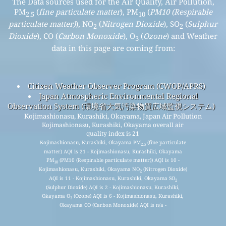
The Data sources used for the Air Quality, Air Pollution,
PM
(
fine particulate matter
), PM
(
PM10 (Respirable
2.5
10
particulate matter)
), NO
(
Nitrogen Dioxide
), SO
(
Sulphur
2
2
Dioxide
), CO (
Carbon Monoxide
), O
(
Ozone
) and Weather
3
data in this page are coming from:
Citizen Weather Observer Program (CWOP/APRS)
Japan Atmospheric Environmental Regional
Observation System (環境省大気汚染物質広域監視システム)
Kojimashionasu, Kurashiki, Okayama, Japan Air Pollution
Kojimashionasu, Kurashiki, Okayama overall air
quality index is 21
Kojimashionasu, Kurashiki, Okayama PM
(fine particulate
2.5
matter) AQI is 21 - Kojimashionasu, Kurashiki, Okayama
PM
(PM10 (Respirable particulate matter)) AQI is 10 -
10
Kojimashionasu, Kurashiki, Okayama NO
(Nitrogen Dioxide)
2
AQI is 11 - Kojimashionasu, Kurashiki, Okayama SO
2
(Sulphur Dioxide) AQI is 2 - Kojimashionasu, Kurashiki,
Okayama O
(Ozone) AQI is 6 - Kojimashionasu, Kurashiki,
3
Okayama CO (Carbon Monoxide) AQI is n/a -