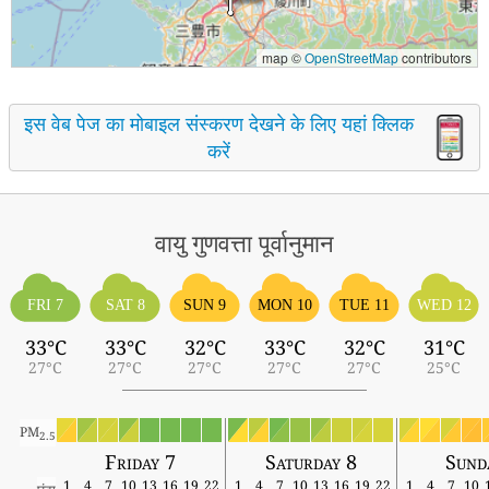
map ©
OpenStreetMap
contributors
इस वेब पेज का मोबाइल संस्करण देखने के लिए यहां क्लिक
करें
वायु गुणवत्ता पूर्वानुमान
FRI 7
SAT 8
SUN 9
MON 10
TUE 11
WED 12
33°C
33°C
32°C
33°C
32°C
31°C
27°C
27°C
27°C
27°C
27°C
25°C
PM
2.5
Friday 7
Saturday 8
Sund
1
4
7
10
13
16
19
22
1
4
7
10
13
16
19
22
1
4
7
10