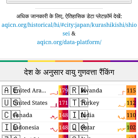
अधिक जानकारी के लिए, ऐतिहासिक डेटा प्लेटफ़ॉर्म देखें:
aqicn.org/historical/hi/#city:japan/kurashikishi/shio
sei
&
aqicn.org/data-platform/
देश के अनुसार वायु गुणवत्ता रैंकिंग
🇦🇪
🇷🇼
179
115
United Arab Emirates
Rwanda
🇺🇸
🇹🇷
171
112
United States
Turkey
🇨🇦
🇮🇳
148
110
Canada
India
🇮🇩
🇶🇦
148
102
Indonesia
Qatar