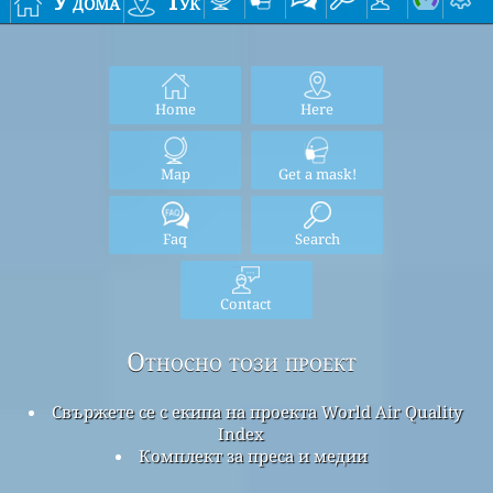
У дома
Тук
Home
Here
Map
Get a mask!
Faq
Search
Contact
Относно този проект
Свържете се с екипа на проекта World Air Quality
Index
Комплект за преса и медии