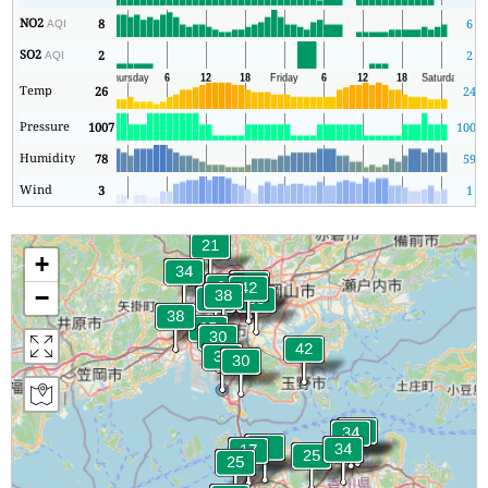
NO2
8
6
AQI
SO2
2
2
AQI
Temp
26
24
Pressure
1007
1006
Humidity
78
59
Wind
3
1
+
−