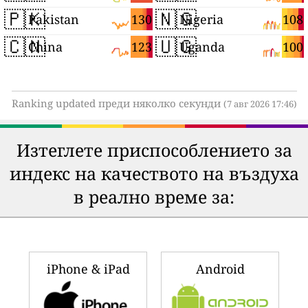
🇵🇰
🇳🇬
130
108
Pakistan
Nigeria
🇨🇳
🇺🇬
123
100
China
Uganda
Ranking updated преди няколко секунди
(7 авг 2026 17:46)
Изтеглете приспособлението за
индекс на качеството на въздуха
в реално време за:
iPhone & iPad
Android