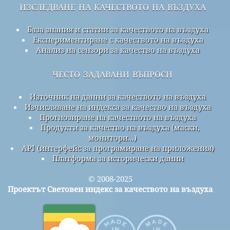
изследване на качеството на въздуха
База знания и статии за качеството на въздуха
Експериментиране с качеството на въздуха
Анализ на сензори за качество на въздуха
често задавани въпроси
Източник на данни за качеството на въздуха
Изчисляване на индекса за качество на въздуха
Прогнозиране на качеството на въздуха
Продукти за качество на въздуха (маски,
монитори...)
API (интерфейс за програмиране на приложения)
Платформа за исторически данни
© 2008-2025
Проектът Световен индекс за качеството на въздуха