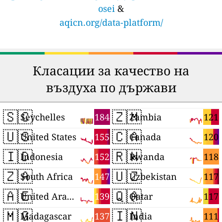
osei
&
aqicn.org/data-platform/
Класации за качество на
въздуха по държави
🇸🇨
🇿🇲
184
121
Seychelles
Zambia
🇺🇸
🇨🇦
155
120
United States
Canada
🇮🇩
🇷🇼
152
118
Indonesia
Rwanda
🇿🇦
🇺🇿
147
117
South Africa
Uzbekistan
🇦🇪
🇶🇦
139
117
United Arab Emirates
Qatar
🇲🇬
🇮🇳
137
111
Madagascar
India