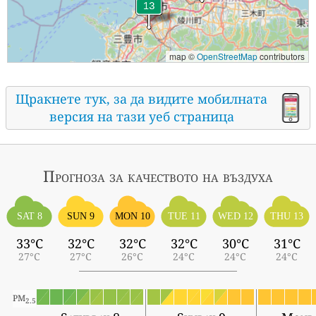
map ©
OpenStreetMap
contributors
Щракнете тук, за да видите мобилната
версия на тази уеб страница
Прогноза за качеството на въздуха
SAT 8
SUN 9
MON 10
TUE 11
WED 12
THU 13
33°C
32°C
32°C
32°C
30°C
31°C
27°C
27°C
26°C
24°C
24°C
24°C
PM
2.5