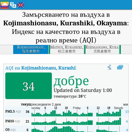
Замърсяването на въздуха в
Kojimashionasu, Kurashiki, Okayama
:
Индекс на качеството на въздуха в
реално време (AQI)
Kojimashionasu,
Matsue, Kurashiki, Okayama
Kojimaogawa, Kurashiki, 
Kurashiki, Okayama
塩生倉敷市
松江倉敷市
児島倉敷市
AQI на
Kojimashionasu, Kurashiki, Okayama
:
Индекс на качес
добре
34
Updated on Saturday 1:00
температура:
26
°C
текущ
последните 2 дни
мин
PM2.5
34
13
AQI
PM10
21
6
AQI
O3
6
4
AQI