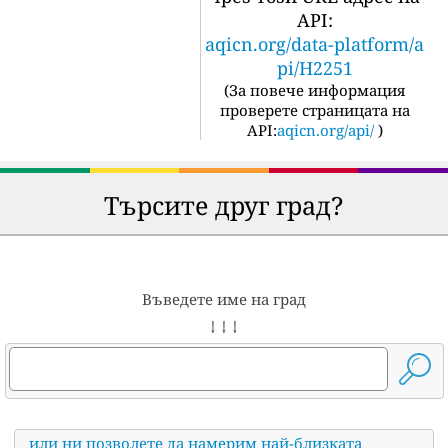
API:
aqicn.org/data-platform/a
pi/H2251
(
За повече информация
проверете страницата на
API:
aqicn.org/api/
)
Търсите друг град?
Въведете име на град
↓ ↓ ↓
или ни позволете да намерим най-близката