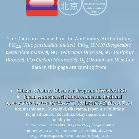
The Data sources used for the Air Quality, Air Pollution,
PM
(
fine particulate matter
), PM
(
PM10 (Respirable
2.5
10
particulate matter)
), NO
(
Nitrogen Dioxide
), SO
(
Sulphur
2
2
Dioxide
), CO (
Carbon Monoxide
), O
(
Ozone
) and Weather
3
data in this page are coming from:
Citizen Weather Observer Program (CWOP/APRS)
Japan Atmospheric Environmental Regional
Observation System (環境省大気汚染物質広域監視システム)
Kojimashionasu, Kurashiki, Okayama, Japan Air Pollution
Kojimashionasu, Kurashiki, Okayama overall air
quality index is 34
Kojimashionasu, Kurashiki, Okayama PM
(fine particulate
2.5
matter) AQI is 34 - Kojimashionasu, Kurashiki, Okayama
PM
(PM10 (Respirable particulate matter)) AQI is 21 -
10