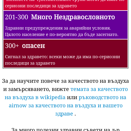
сериозни последици за здравето
201-300
Много Нездравословното
Здравни предупреждения за аварийни условия.
Цялото население е по-вероятно да бъде засегнато.
300+
опасен
Сигнал за здравето: всеки може да има по-сериозни
последици за здравето
За да научите повече за качеството на въздуха
и замърсяването, вижте
темата за качеството
на въздуха в wikipedia
или
ръководството на
airnow за качеството на въздуха и вашето
здраве
.
За много полезни здравни съвети на д-р