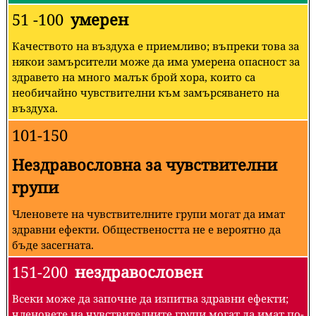
51 -100
умерен
Качеството на въздуха е приемливо; въпреки това за
някои замърсители може да има умерена опасност за
здравето на много малък брой хора, които са
необичайно чувствителни към замърсяването на
въздуха.
101-150
Нездравословна за чувствителни
групи
Членовете на чувствителните групи могат да имат
здравни ефекти. Обществеността не е вероятно да
бъде засегната.
151-200
нездравословен
Всеки може да започне да изпитва здравни ефекти;
членовете на чувствителните групи могат да имат по-