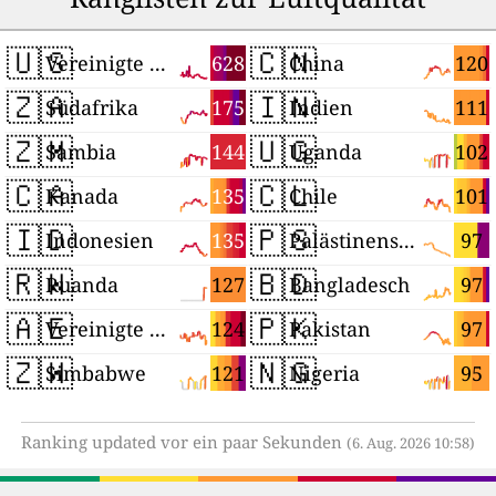
🇺🇸
🇨🇳
628
120
Vereinigte Staaten
China
🇿🇦
🇮🇳
175
111
Südafrika
Indien
🇿🇲
🇺🇬
144
102
Sambia
Uganda
🇨🇦
🇨🇱
135
101
Kanada
Chile
🇮🇩
🇵🇸
135
97
Indonesien
Palästinensische Autonomiegebiete
🇷🇼
🇧🇩
127
97
Ruanda
Bangladesch
🇦🇪
🇵🇰
124
97
Vereinigte Arabische Emirate
Pakistan
🇿🇼
🇳🇬
121
95
Simbabwe
Nigeria
Ranking updated vor ein paar Sekunden
(6. Aug. 2026 10:58)