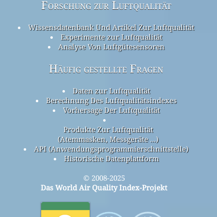
Forschung zur Luftqualität
Wissensdatenbank Und Artikel Zur Luftqualität
Experimente zur Luftqualität
Analyse Von Luftgütesensoren
Häufig gestellte Fragen
Daten zur Luftqualität
Berechnung Des Luftqualitätsindexes
Vorhersage Der Luftqualität
Produkte Zur Luftqualität
(Atemmasken, Messgeräte ...)
API (Anwendungsprogrammierschnittstelle)
Historische Datenplattform
© 2008-2025
Das World Air Quality Index-Projekt