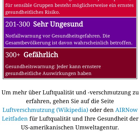
für sensible Gruppen besteht möglicherweise ein ernstes
gesundheitliches Risiko.
201-300
Sehr Ungesund
Notfallwarnung vor Gesundheitsgefahren. Die
Gesamtbevölkerung ist davon wahrscheinlich betroffen.
300+
Gefährlich
Gesundheitswarnung: Jeder kann ernstere
gesundheitliche Auswirkungen haben
Um mehr über Luftqualität und -verschmutzung zu
erfahren, gehen Sie auf die Seite
Luftverschmutzung (Wikipedia)
oder den
AIRNow
Leitfaden
für Luftqualität und Ihre Gesundheit der
US-amerikanischen Umweltagentur.