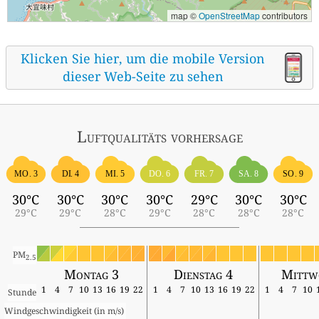
map ©
OpenStreetMap
contributors
Klicken Sie hier, um die mobile Version
dieser Web-Seite zu sehen
Luftqualitäts vorhersage
MO. 3
DI. 4
MI. 5
DO. 6
FR. 7
SA. 8
SO. 9
30°C
30°C
30°C
30°C
29°C
30°C
30°C
29°C
29°C
28°C
29°C
28°C
28°C
28°C
PM
2.5
Montag 3
Dienstag 4
Mittw
1
4
7
10
13
16
19
22
1
4
7
10
13
16
19
22
1
4
7
10
Stunde
Windgeschwindigkeit (in m/s) 