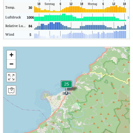
Temp.
30
27
Luftdruck
1006
100
Relative Luftfeuchtigkeit
84
70
Wind
5
1
+
−