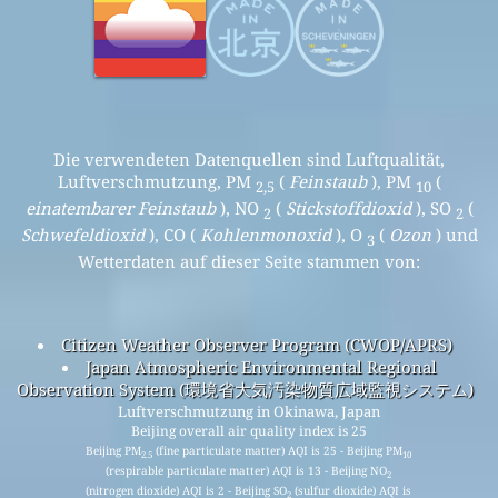
Die verwendeten Datenquellen sind Luftqualität,
Luftverschmutzung, PM
(
Feinstaub
), PM
(
2,5
10
einatembarer Feinstaub
), NO
(
Stickstoffdioxid
), SO
(
2
2
Schwefeldioxid
), CO (
Kohlenmonoxid
), O
(
Ozon
) und
3
Wetterdaten auf dieser Seite stammen von:
Citizen Weather Observer Program (CWOP/APRS)
Japan Atmospheric Environmental Regional
Observation System (環境省大気汚染物質広域監視システム)
Luftverschmutzung in Okinawa, Japan
Beijing overall air quality index is 25
Beijing PM
(fine particulate matter) AQI is 25 - Beijing PM
2.5
10
(respirable particulate matter) AQI is 13 - Beijing NO
2
(nitrogen dioxide) AQI is 2 - Beijing SO
(sulfur dioxide) AQI is
2