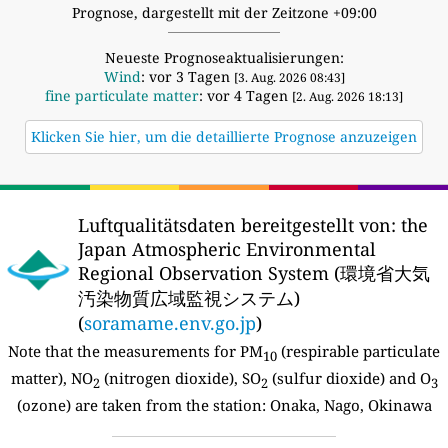
Prognose, dargestellt mit der Zeitzone +09:00
Neueste Prognoseaktualisierungen:
Wind
: vor 3 Tagen
[3. Aug. 2026 08:43]
fine particulate matter
: vor 4 Tagen
[2. Aug. 2026 18:13]
Klicken Sie hier, um die detaillierte Prognose anzuzeigen
Luftqualitätsdaten bereitgestellt von:
the
Japan Atmospheric Environmental
Regional Observation System (環境省大気
汚染物質広域監視システム)
(
soramame.env.go.jp
)
Note that the measurements for PM
(respirable particulate
10
matter), NO
(nitrogen dioxide), SO
(sulfur dioxide) and O
2
2
3
(ozone) are taken from the station:
Onaka, Nago, Okinawa