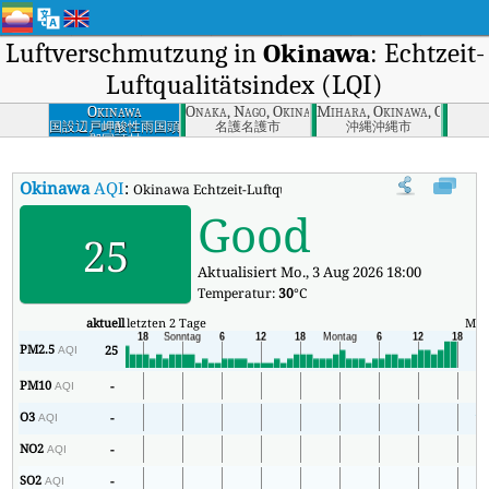
Luftverschmutzung in
Okinawa
: Echtzeit-
Luftqualitätsindex (LQI)
Okinawa
Onaka, Nago, Okinawa
Mihara, Okinawa, Okinawa
国設辺戸岬酸性雨国頭
名護名護市
沖縄沖縄市
郡国頭村
Okinawa
AQI
:
Okinawa Echtzeit-Luftqualitätsindex (AQI).
Good
25
Aktualisiert Mo., 3 Aug 2026 18:00
Temperatur:
30
°C
aktuell
letzten 2 Tage
Min
PM2.5
25
5
AQI
PM10
-
8
AQI
O3
-
10
AQI
NO2
-
1
AQI
SO2
-
2
AQI