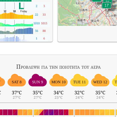
2
3
22
33
1010
1015
56
88
1
6
Πρόβλεψη για την ποιότητα του αέρα
7
SAT 8
SUN 9
MON 10
TUE 11
WED 12
T
C
37°C
35°C
34°C
32°C
35°C
27°C
27°C
25°C
24°C
24°C