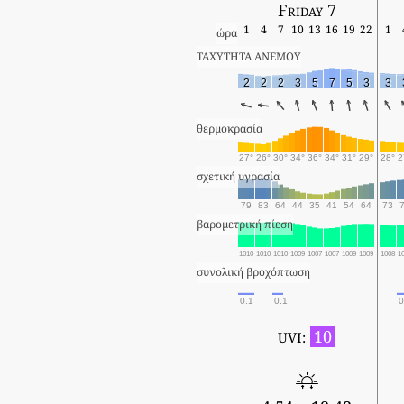
Friday 7
1
4
7
10
13
16
19
22
1
ώρα
ΤΑΧΥΤΗΤΑ ΑΝΕΜΟΥ
2
2
2
3
5
7
5
3
3
θερμοκρασία
27°
26°
30°
34°
36°
34°
31°
29°
28°
2
σχετική υγρασία
79
83
64
44
35
41
54
64
73
βαρομετρική πίεση
1010
1010
1010
1009
1007
1007
1009
1009
1008
1
συνολική βροχόπτωση
0.1
0.1
0
10
UVI: