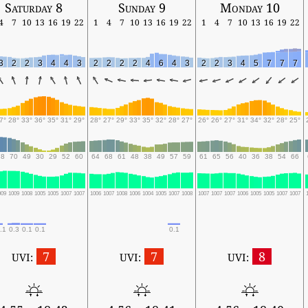
Saturday 8
Sunday 9
Monday 10
4
7
10
13
16
19
22
1
4
7
10
13
16
19
22
1
4
7
10
13
16
19
22
3
2
2
3
4
4
3
2
2
2
2
4
6
4
3
2
2
3
4
5
7
7
7
7°
28°
33°
36°
35°
31°
29°
28°
27°
29°
33°
35°
32°
28°
27°
26°
26°
27°
31°
34°
32°
28°
25°
78
70
49
30
29
52
60
64
68
61
48
38
49
57
59
61
65
56
40
36
38
54
66
009
1009
1008
1005
1005
1007
1007
1006
1007
1008
1006
1004
1005
1007
1008
1007
1007
1007
1006
1005
1005
1007
1007
.1
0.3
0.1
0.1
0.1
7
7
8
UVI:
UVI:
UVI: