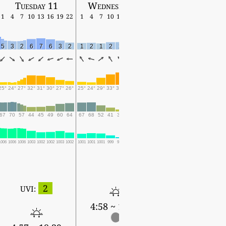
Tuesday 11
Wednesday 12
Thursday 13
1
4
7
10
13
16
19
22
1
4
7
10
13
16
19
22
1
4
7
10
13
16
19
5
3
2
6
7
6
3
2
1
2
1
2
2
7
4
3
3
2
4
5
5
2
3
25°
24°
27°
32°
31°
30°
27°
26°
25°
24°
29°
33°
35°
30°
27°
26°
23°
23°
24°
23°
24°
23°
23°
67
70
57
44
45
49
60
64
67
68
52
41
31
50
59
64
85
88
84
94
91
92
93
1006
1006
1006
1003
1002
1002
1003
1002
1001
1001
1001
999
997
999
1001
1001
1001
1001
1001
1000
1000
1000
1002
0.1
1.6
5.1
8.1
9.1
12.3
2.4
4
2
UVI:
4:58 ~ 18:38
4:59 ~ 18:36