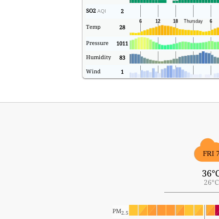
SO2
2
AQI
Temp
28
Pressure
1011
Humidity
83
Wind
1
FRI 
36°
26°C
PM
2.5