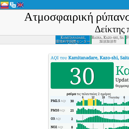
Ατμοσφαιρική ρύπαν
Δείκτης 
Kamitanadare,
Raiha, Kazo-shi, Sait
F
Kazo-shi, Saitama-
環境科学国際センター
加須加須市
加須市
ken
AQI του
Kamitanadare, Kazo-shi, Sai
30
Κ
Updat
θερμοκρ
ρεύμα
τις τελευταίες 2 ημέρες
PM2.5
30
AQI
PM10
25
AQI
O3
2
AQI
NO2
8
AQI