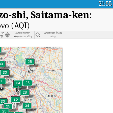
21:55
o-shi, Saitama-ken
:
όνο (AQI)
aitama
Εντοπίστε την
Αναζήτηση άλλης
喜市
πλησιέστερη πόλη
πόλης
e, Kazo-shi, Saitama-ken.