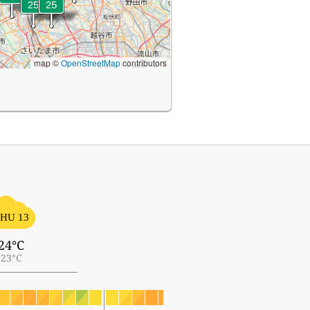
map ©
OpenStreetMap
contributors
HU 13
24°C
23°C