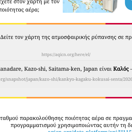
έχετε στον χάρτη με τον
ποιότητας αέρα;
 Δείτε τον χάρτη της ατμοσφαιρικής ρύπανσης σε πρ
https://aqicn.org/here/el/
anadare, Kazo-shi, Saitama-ken, Japan είναι
Καλός
-
.org/snapshot/japan/kazo-shi/kankyo-kagaku-kokusai-senta/2026
σταθμού παρακολούθησης ποιότητας αέρα σε πραγμ
προγραμματισμού χρησιμοποιώντας αυτήν τη δι
aqicn.org/data-platform/api/H11