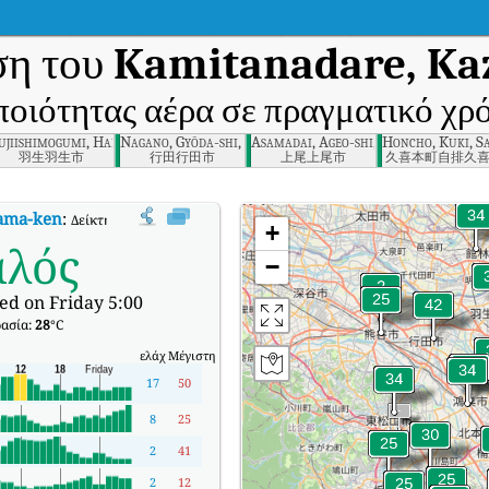
ση του
Kamitanadare, Kaz
ποιότητας αέρα σε πραγματικό χρ
ama-ken
ujiishimogumi, Hanyu-shi, Saitama-ken
Nagano, Gyōda-shi, Saitama-ken
Asamadai, Ageo-shi, Saitama-ken
Honcho, Kuki, S
羽生羽生市
行田行田市
上尾上尾市
久喜本町自排久
tama-ken
:
Δείκτης ποιότητας αέρα σε πραγματικό χρόνο (AQI) της Kamitanadar
+
αλός
−
ed on Friday 5:00
ασία:
28
°C
ελάχ
Μέγιστη
17
50
8
25
2
41
2
12