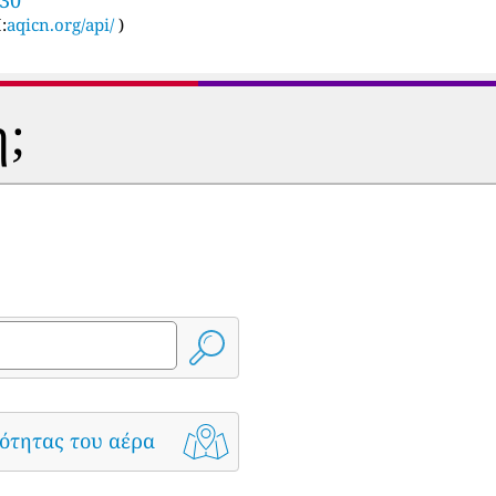
:
aqicn.org/api/
)
η;
ότητας του αέρα