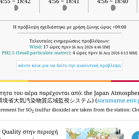
4:55 ~ 18:42
4:56 ~ 18:41
4:56 ~ 18:40
Η πρόβλεψη σχεδιάστηκε με χρήση ζώνης ώρας +09:00
Τελευταίες ενημερώσεις προβλέψεων:
Wind
: 17 ώρες πριν
[6 Αυγ 2026 4:46 ΠΜ]
PM2.5 (Small particulate matter)
: 4 ώρες πριν
[6 Αυγ 2026 6:13 ΜΜ]
κάντε κλικ για να δείτε την αναλυτική πρόβλεψη
ότητα του αέρα παρέχονται από:
the Japan Atmospher
tem (環境省大気汚染物質広域監視システム) (
soramame.env.g
urement for SO
(sulfur dioxide) are taken from the station:
Chu
2
 Quality στην περιοχή