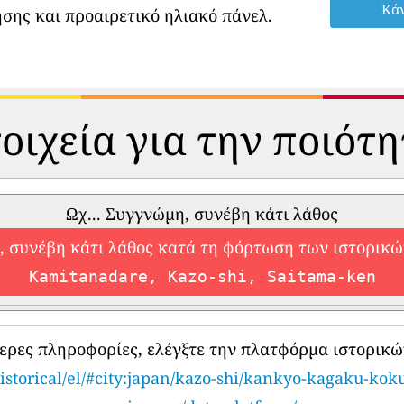
Κάν
σης και προαιρετικό ηλιακό πάνελ.
οιχεία για την ποιότ
Ωχ... Συγγνώμη, συνέβη κάτι λάθος
 συνέβη κάτι λάθος κατά τη φόρτωση των ιστορικ
Kamitanadare, Kazo-shi, Saitama-ken
τερες πληροφορίες, ελέγξτε την πλατφόρμα ιστορικώ
istorical/el/#city:japan/kazo-shi/kankyo-kagaku-kok