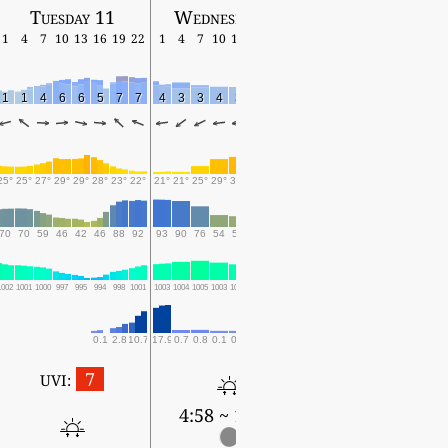
Tuesday 11
Wednesday 12
Thursday 13
1
4
7
10
13
16
19
22
1
4
7
10
13
16
19
22
1
4
7
10
13
16
19
1
1
4
6
6
5
7
7
4
3
3
4
3
5
4
3
2
3
5
2
3
5
4
25°
25°
27°
29°
29°
28°
23°
22°
21°
21°
25°
29°
30°
26°
24°
24°
23°
24°
23°
25°
27°
24°
23°
70
70
59
46
42
46
88
92
93
90
76
54
51
80
86
87
87
86
95
88
80
88
92
1002
1001
1000
997
995
994
998
1001
1003
1004
1005
1003
1002
1003
1005
1005
1004
1005
1006
1006
1005
1006
1008
0.1
2.8
10.7
17.9
0.7
0.8
0.1
0.1
1.2
3.3
0.2
0.2
0.2
5.9
2.8
7.4
6.1
7.6
7
UVI:
4:58 ~ 18:38
4:59 ~ 18:36