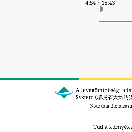
4:54 ~ 18:43
A levegőminőségi adat
System (環境省大気
Note that the meas
Tud a környék