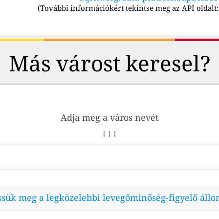
(
További információkért tekintse meg az API oldalt:
Más várost keresel?
Adja meg a város nevét
↓ ↓ ↓
ssük meg a legközelebbi levegőminőség-figyelő állo