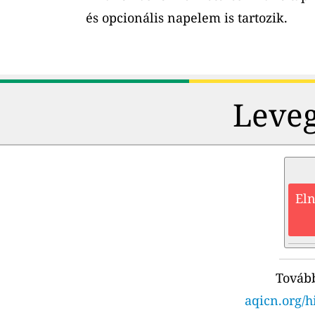
és opcionális napelem is tartozik.
Leveg
Eln
Tovább
aqicn.org/h