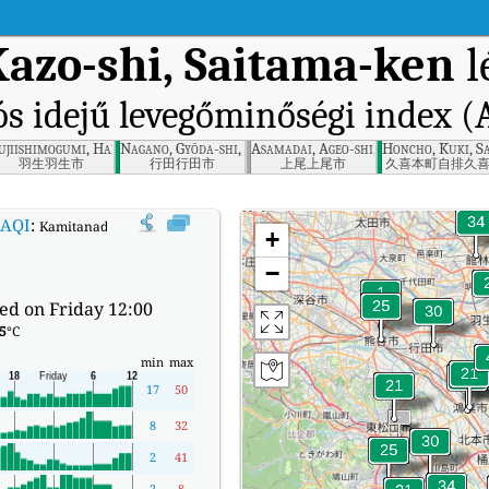
azo-shi, Saitama-ken
l
ós idejű levegőminőségi index (
ama-ken
ujiishimogumi, Hanyu-shi, Saitama-ken
Nagano, Gyōda-shi, Saitama-ken
Asamadai, Ageo-shi, Saitama-ken
Honcho, Kuki, S
羽生羽生市
行田行田市
上尾上尾市
久喜本町自排久
AQI
:
Kamitanadare, Kazo-shi, Saitama-ken valós idejű levegőminőségi indexe 
+
−
ed on Friday 12:00
5
°C
min
max
17
50
8
32
2
41
2
8