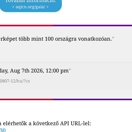
> aqicn.org/gaia/ <
érképet több mint 100 országra vonatkozóan.
”
day, Aug 7th 2026, 12:00 pm
”
0807-12/hu/?cs
 elérhetők a következő API URL-lel:
530