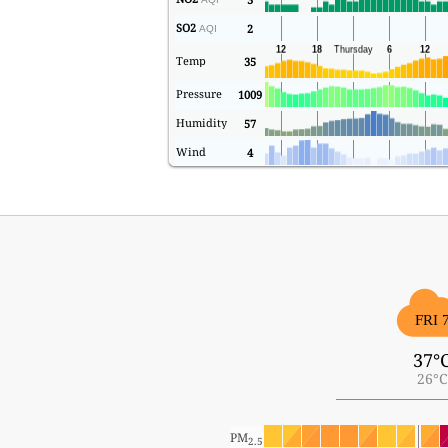
SO2
2
AQI
Temp
35
Pressure
1009
Humidity
57
Wind
4
FRI 
37°
26°C
PM
2.5