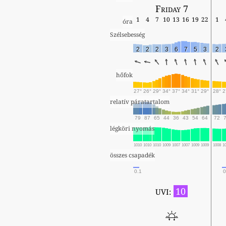
Friday 7
1
4
7
10
13
16
19
22
1
óra
Szélsebesség
2
2
2
3
6
7
5
3
2
hőfok
27°
26°
29°
34°
37°
34°
31°
29°
28°
2
relatív páratartalom
79
87
65
44
36
43
54
64
72
légköri nyomás
1010
1010
1010
1009
1007
1007
1009
1009
1008
1
összes csapadék
0.1
0
10
UVI: