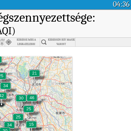
04:36
égszennyezettsége:
AQI)
aitama
KERESSE MEG A
KERESSEN EGY MáSIK
喜市
LEGKöZELEBBI
VáROST
VáROST
(AQI).