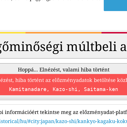
őminőségi múltbeli 
Hoppá... Elnézést, valami hiba történt
ézést, hiba történt az előzményadatok betöltése kö
Kamitanadare, Kazo-shi, Saitama-ken
i információért tekintse meg az előzményadat-plat
istorical/hu/#city:japan/kazo-shi/kankyo-kagaku-kok