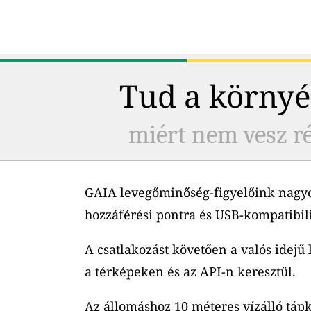
Tud a környé
miért nem vesz ré
GAIA levegőminőség-figyelőink nagyo
hozzáférési pontra és USB-kompatibil
A csatlakozást követően a valós idejű
a térképeken és az API-n keresztül.
Az állomáshoz 10 méteres vízálló tápk