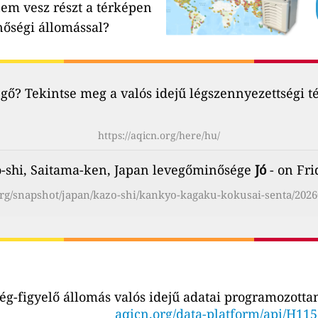
em vesz részt a térképen
nőségi állomással?
ő? Tekintse meg a valós idejű légszennyezettségi t
https://aqicn.org/here/hu/
-shi, Saitama-ken, Japan levegőminősége
Jó
- on Fri
.org/snapshot/japan/kazo-shi/kankyo-kagaku-kokusai-senta/2026
g-figyelő állomás valós idejű adatai programozottan
aqicn.org/data-platform/api/H11