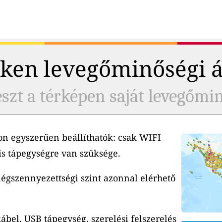
ken levegőminőségi 
szt a térképen saját levegőmi
n egyszerűen beállíthatók: csak WIFI
is tápegységre van szüksége.
 légszennyezettségi szint azonnal elérhető
ábel, USB tápegység, szerelési felszerelés