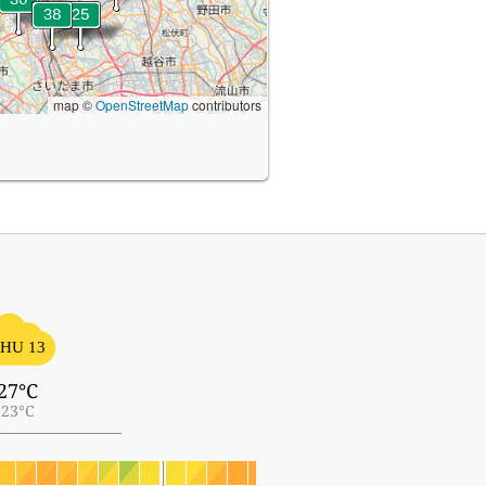
map ©
OpenStreetMap
contributors
HU 13
27°C
23°C