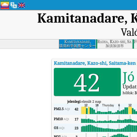
Kamitanadare, K
Val
Kamitanadare,
Raiha, Kazo-shi, Sait
F
Kazo-shi, Saitama-
環境科学国際センター
加須加須市
加須市
ken
Kamitanadare, Kazo-shi, Saitama-ken
42
Jó
Updat
hőfok:
3
jelenlegi
elmúlt 2 nap
PM2.5
42
AQI
PM10
17
AQI
O3
23
AQI
NO2
3
AQI