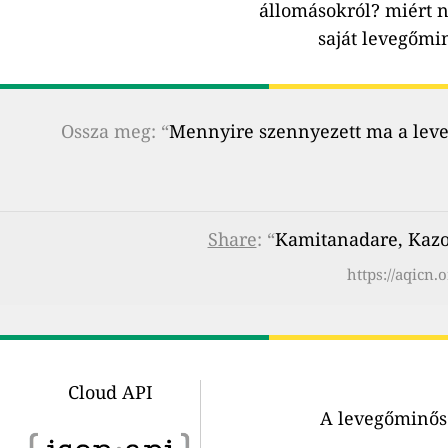
állomásokról?
miért n
saját levegőmi
Ossza meg: “
Mennyire szennyezett ma a leveg
Share
: “
Kamitanadare, Kazo
https://aqicn
Cloud API
A levegőminősé