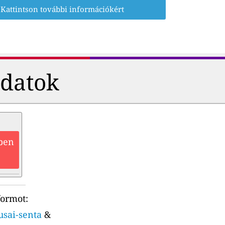
Kattintson további információkért
adatok
zben
formot:
usai-senta
&