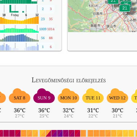
2
3
23
35
1009
1014
56
88
1
6
Levegőminőségi előrejelzés
7
SAT 8
SUN 9
MON 10
TUE 11
WED 12
T
C
36°C
36°C
32°C
31°C
30°C
27°C
25°C
24°C
22°C
21°C