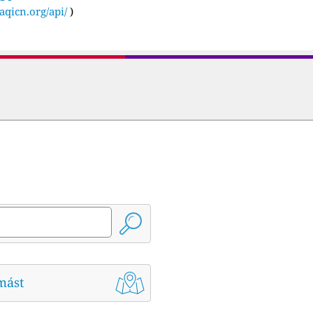
aqicn.org/api/
)
mást