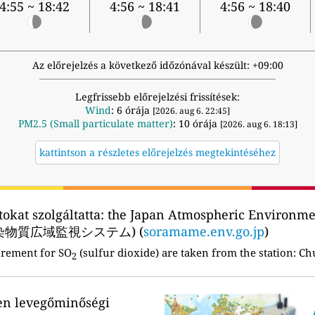
4:55 ~ 18:42
4:56 ~ 18:41
4:56 ~ 18:40
Az előrejelzés a következő időzónával készült: +09:00
Legfrissebb előrejelzési frissítések:
Wind
: 6 órája
[2026. aug 6. 22:45]
PM2.5 (Small particulate matter)
: 10 órája
[2026. aug 6. 18:13]
kattintson a részletes előrejelzés megtekintéséhez
okat szolgáltatta:
the Japan Atmospheric Environmen
汚染物質広域監視システム) (
soramame.env.go.jp
)
urement for SO
(sulfur dioxide) are taken from the station:
Chu
2
en levegőminőségi