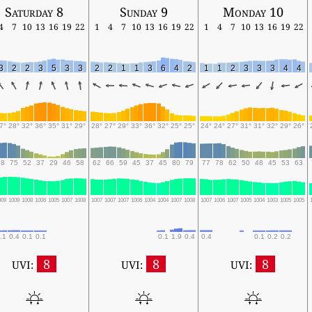
Saturday 8
Sunday 9
Monday 10
4
7
10
13
16
19
22
1
4
7
10
13
16
19
22
1
4
7
10
13
16
19
22
3
2
2
3
5
3
3
2
2
1
1
3
6
4
2
1
1
2
3
3
3
4
4
7°
28°
32°
36°
35°
31°
29°
28°
27°
29°
33°
36°
32°
25°
25°
24°
24°
27°
31°
31°
32°
29°
26°
78
75
52
37
29
46
58
62
66
59
45
37
45
80
79
77
78
62
50
48
45
53
63
009
1009
1008
1006
1005
1007
1008
1007
1007
1007
1006
1004
1004
1007
1008
1007
1006
1007
1005
1004
1003
1005
1005
.1
0.4
0.1
0.1
0.1
1.9
0.4
0.4
0.1
0.2
0.2
8
8
8
UVI:
UVI:
UVI: