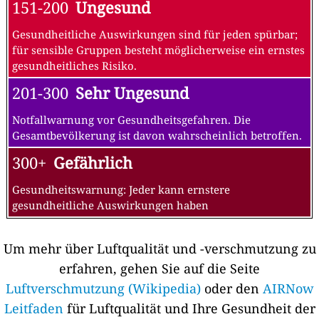
151-200
Ungesund
Gesundheitliche Auswirkungen sind für jeden spürbar;
für sensible Gruppen besteht möglicherweise ein ernstes
gesundheitliches Risiko.
201-300
Sehr Ungesund
Notfallwarnung vor Gesundheitsgefahren. Die
Gesamtbevölkerung ist davon wahrscheinlich betroffen.
300+
Gefährlich
Gesundheitswarnung: Jeder kann ernstere
gesundheitliche Auswirkungen haben
Um mehr über Luftqualität und -verschmutzung zu
erfahren, gehen Sie auf die Seite
Luftverschmutzung (Wikipedia)
oder den
AIRNow
Leitfaden
für Luftqualität und Ihre Gesundheit der