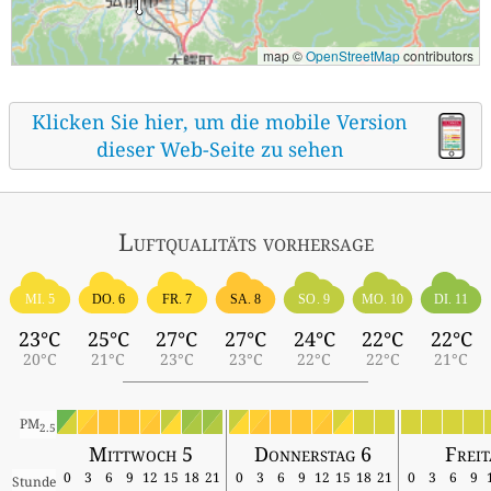
map ©
OpenStreetMap
contributors
Klicken Sie hier, um die mobile Version
dieser Web-Seite zu sehen
Luftqualitäts vorhersage
MI. 5
DO. 6
FR. 7
SA. 8
SO. 9
MO. 10
DI. 11
23°C
25°C
27°C
27°C
24°C
22°C
22°C
20°C
21°C
23°C
23°C
22°C
22°C
21°C
PM
2.5
Mittwoch 5
Donnerstag 6
Freit
0
3
6
9
12
15
18
21
0
3
6
9
12
15
18
21
0
3
6
9
Stunde