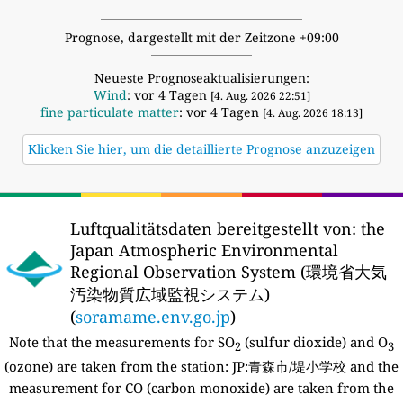
Prognose, dargestellt mit der Zeitzone +09:00
Neueste Prognoseaktualisierungen:
Wind
: vor 4 Tagen
[4. Aug. 2026 22:51]
fine particulate matter
: vor 4 Tagen
[4. Aug. 2026 18:13]
Klicken Sie hier, um die detaillierte Prognose anzuzeigen
Luftqualitätsdaten bereitgestellt von:
the
Japan Atmospheric Environmental
Regional Observation System (環境省大気
汚染物質広域監視システム)
(
soramame.env.go.jp
)
Note that the measurements for SO
(sulfur dioxide) and O
2
3
(ozone) are taken from the station:
JP:青森市/堤小学校 and the
measurement for CO (carbon monoxide) are taken from the