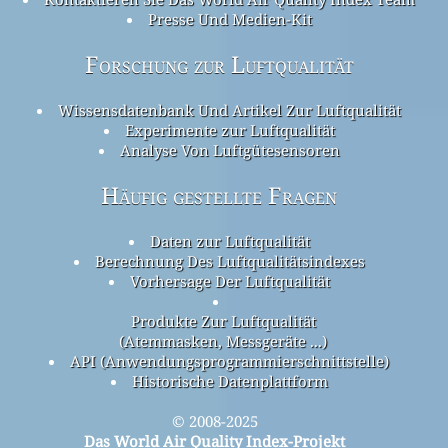
Presse Und Medien-Kit
Forschung zur Luftqualität
Wissensdatenbank Und Artikel Zur Luftqualität
Experimente zur Luftqualität
Analyse Von Luftgütesensoren
Häufig gestellte Fragen
Daten zur Luftqualität
Berechnung Des Luftqualitätsindexes
Vorhersage Der Luftqualität
Produkte Zur Luftqualität
(Atemmasken, Messgeräte ...)
API (Anwendungsprogrammierschnittstelle)
Historische Datenplattform
© 2008-2025
Das World Air Quality Index-Projekt