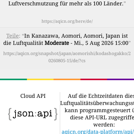
Luftverschmutzung für mehr als 100 Länder.
”
https://aqicn.org/here/de/
Teile
: “
In Kanazawa, Aomori, Aomori, Japan ist
die Luftqualität
Moderate
- Mi., 5 Aug 2026 15:00
”
https://aqicn.org/snapshot/japan/aomorishi/kodashogakko/2
0260805-15/de/?cs
Cloud API
Auf die Echtzeitdaten die
Luftqualitätsüberwachungss
kann programmgesteuert 
diese API-URL zugegriff
werden:
aqicn.org/data-platform/api