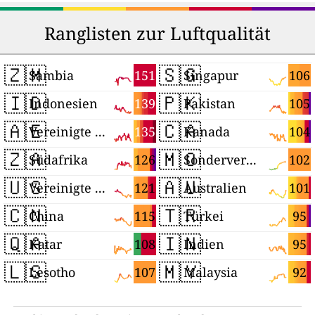
Ranglisten zur Luftqualität
🇿🇲
🇸🇬
151
106
Sambia
Singapur
🇮🇩
🇵🇰
139
105
Indonesien
Pakistan
🇦🇪
🇨🇦
135
104
Vereinigte Arabische Emirate
Kanada
🇿🇦
🇲🇴
126
102
Südafrika
Sonderverwaltungsregion Macau
🇺🇸
🇦🇺
121
101
Vereinigte Staaten
Australien
🇨🇳
🇹🇷
115
95
China
Türkei
🇶🇦
🇮🇳
108
95
Katar
Indien
🇱🇸
🇲🇾
107
92
Lesotho
Malaysia