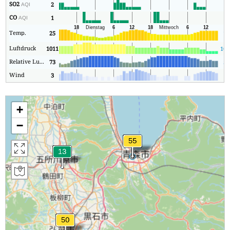
SO2
2
2
AQI
CO
1
1
AQI
Temp.
25
14
Luftdruck
1011
101
Relative Luftfeuchtigkeit
73
54
Wind
3
1
+
−