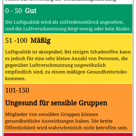
0 - 50
Gut
Die Luftqualität wird als zufriedenstellend angesehen,
und die Luftverschmutzung birgt wenig oder kein Risiko.
51 -100
Mäßig
Luftqualität ist akzeptabel; Bei einigen Schadstoffen kann
es jedoch für eine sehr kleine Anzahl von Personen, die
gegenüber Luftverschmutzung ungewöhnlich
empfindlich sind, zu einem mäßigen Gesundheitsrisiko
kommen.
101-150
Ungesund für sensible Gruppen
Mitglieder von sensiblen Gruppen können
gesundheitliche Auswirkungen haben. Die breite
Öffentlichkeit wird wahrscheinlich nicht betroffen sein.