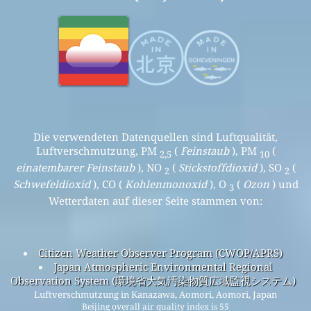
Die verwendeten Datenquellen sind Luftqualität,
Luftverschmutzung, PM
(
Feinstaub
), PM
(
2,5
10
einatembarer Feinstaub
), NO
(
Stickstoffdioxid
), SO
(
2
2
Schwefeldioxid
), CO (
Kohlenmonoxid
), O
(
Ozon
) und
3
Wetterdaten auf dieser Seite stammen von:
Citizen Weather Observer Program (CWOP/APRS)
Japan Atmospheric Environmental Regional
Observation System (環境省大気汚染物質広域監視システム)
Luftverschmutzung in Kanazawa, Aomori, Aomori, Japan
Beijing overall air quality index is 55