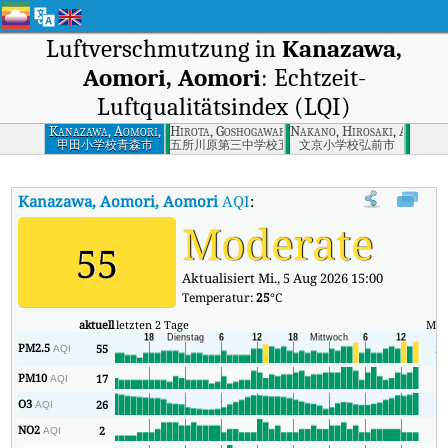
Luftverschmutzung in
Kanazawa,
Aomori, Aomori
: Echtzeit-
Luftqualitätsindex (LQI)
Kanazawa, Aomori,
Hirota, Goshogawara, Aomori
Nakano, Hirosaki, Aomori
Aomori
甲田小学校青森市
五所川原第三中学校五所川原市
文京小学校弘前市
Kanazawa, Aomori, Aomori
AQI
:
Kanazawa, Aomori, Aomori Echtze
Moderate
55
Aktualisiert Mi., 5 Aug 2026 15:00
Temperatur:
25
°C
aktuell
letzten 2 Tage
Min
PM2.5
55
25
AQI
PM10
17
8
AQI
O3
26
2
AQI
NO2
2
1
AQI