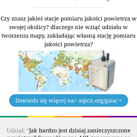
Czy znasz jakieś stacje pomiaru jakości powietrza w
swojej okolicy?
dlaczego nie wziąć udziału w
tworzeniu mapy, zakładając własną stację pomiaru
jakości powietrza?
Dowiedz się więcej na
> aqicn.org/gaia/ <
Udział: “
Jak bardzo jest dzisiaj zanieczyszczone