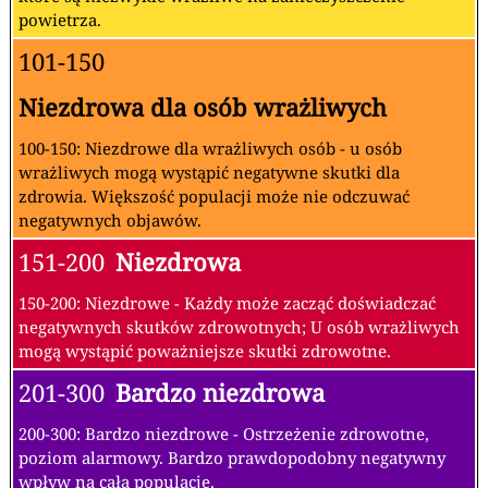
powietrza.
101-150
Niezdrowa dla osób wrażliwych
100-150: Niezdrowe dla wrażliwych osób - u osób
wrażliwych mogą wystąpić negatywne skutki dla
zdrowia. Większość populacji może nie odczuwać
negatywnych objawów.
151-200
Niezdrowa
150-200: Niezdrowe - Każdy może zacząć doświadczać
negatywnych skutków zdrowotnych; U osób wrażliwych
mogą wystąpić poważniejsze skutki zdrowotne.
201-300
Bardzo niezdrowa
200-300: Bardzo niezdrowe - Ostrzeżenie zdrowotne,
poziom alarmowy. Bardzo prawdopodobny negatywny
wpływ na całą populację.