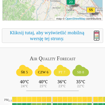
map ©
OpenStreetMap
contributors
Kliknij tutaj, aby wyświetlić mobilną
wersję tej strony.
Air Quality
Forecast
ŚR 5
CZW 6
PT 7
SB 8
40°C
40°C
36°C
35°C
24°C
25°C
23°C
22°C
PM
2.5