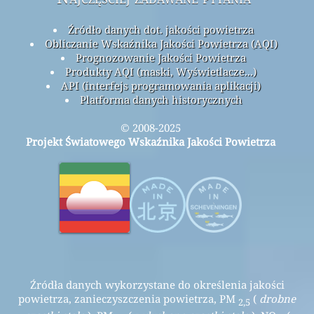
Źródło danych dot. jakości powietrza
Obliczanie Wskaźnika Jakości Powietrza (AQI)
Prognozowanie Jakości Powietrza
Produkty AQI (maski, Wyświetlacze...)
API (interfejs programowania aplikacji)
Platforma danych historycznych
© 2008-2025
Projekt Światowego Wskaźnika Jakości Powietrza
Źródła danych wykorzystane do określenia jakości
powietrza, zanieczyszczenia powietrza, PM
(
drobne
2,5