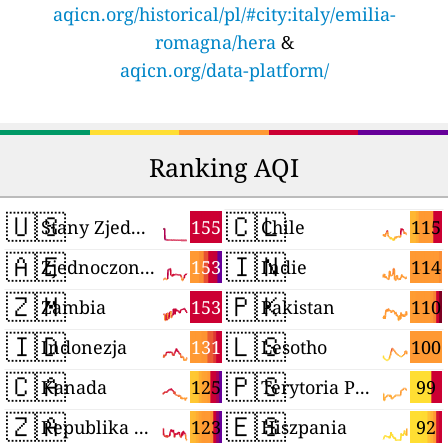
aqicn.org/historical/pl/#city:italy/emilia-
romagna/hera
&
aqicn.org/data-platform/
Ranking AQI
🇺🇸
🇨🇱
155
115
Stany Zjednoczone
Chile
🇦🇪
🇮🇳
153
114
Zjednoczone Emiraty Arabskie
Indie
🇿🇲
🇵🇰
153
110
Zambia
Pakistan
🇮🇩
🇱🇸
131
100
Indonezja
Lesotho
🇨🇦
🇵🇸
125
99
Kanada
Terytoria Palestyńskie
🇿🇦
🇪🇸
123
92
Republika Południowej Afryki
Hiszpania