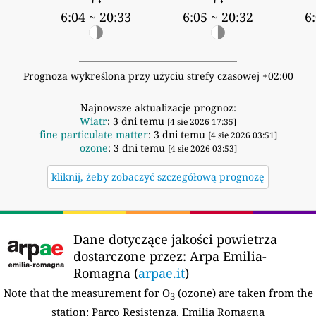
6:04 ~ 20:33
6:05 ~ 20:32
6
Prognoza wykreślona przy użyciu strefy czasowej +02:00
Najnowsze aktualizacje prognoz:
Wiatr
: 3 dni temu
[4 sie 2026 17:35]
fine particulate matter
: 3 dni temu
[4 sie 2026 03:51]
ozone
: 3 dni temu
[4 sie 2026 03:53]
kliknij, żeby zobaczyć szczegółową prognozę
Dane dotyczące jakości powietrza
dostarczone przez:
Arpa Emilia-
Romagna (
arpae.it
)
Note that the measurement for O
(ozone) are taken from the
3
station:
Parco Resistenza, Emilia Romagna