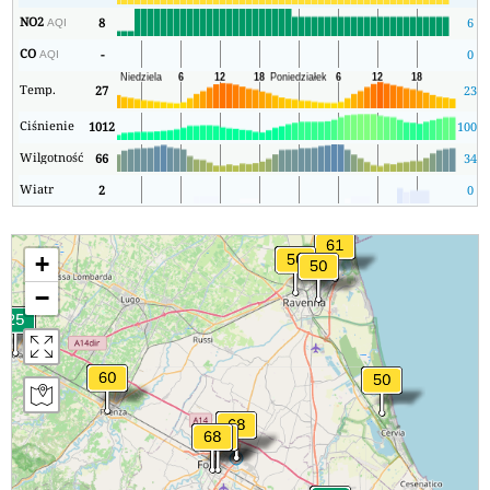
NO2
8
6
AQI
CO
-
0
AQI
Temp.
27
23
Ciśnienie
1012
1008
Wilgotność
66
34
Wiatr
2
0
+
−