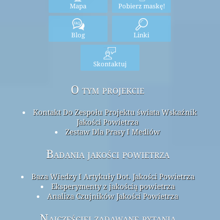
Mapa
Pobierz maskę!
Blog
Linki
Skontaktuj
O tym projekcie
Kontakt Do Zespołu Projektu świata Wskaźnik
Jakości Powietrza
Zestaw Dla Prasy I Mediów
Badania jakości powietrza
Baza Wiedzy I Artykuły Dot. Jakości Powietrza
Eksperymenty z jakością powietrza
Analiza Czujników Jakości Powietrza
Najczęściej zadawane pytania