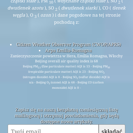
cząstki stałe
), PM
(
wdychane cząstki stałe
), NO
(
10
2
dwutlenek azotu
), SO
(
dwutlenek siarki
), CO (
tlenek
2
węgla
), O
(
ozon
) i dane pogodowe na tej stronie
3
pochodzą z:
Citizen Weather Observer Program (CWOP/APRS)
Arpa Emilia-Romagna
Zanieczyszczenie powietrza w Hera, Emilia Romagna, Włochy
Beijing overall air quality index is 68
Beijing PM
(fine particulate matter) AQI is 53 - Beijing PM
2.5
10
(respirable particulate matter) AQI is 23 - Beijing NO
2
(nitrogen dioxide) AQI is 8 - Beijing SO
(sulfur dioxide) AQI is
2
n/a - Beijing O
(ozone) AQI is 68 - Beijing CO (carbon
3
monoxide) AQI is 0 -
Zapisz się na naszą bezpłatną comiesięczną listę
mailingową i otrzymuj powiadomienia, gdy będą
dostępne nowe artykuły.
składać