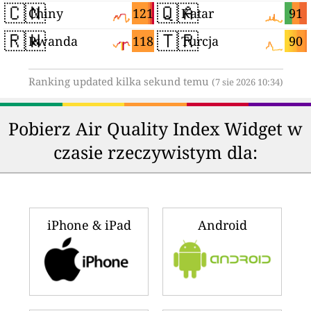
🇨🇳
🇶🇦
121
91
Chiny
Katar
🇷🇼
🇹🇷
118
90
Rwanda
Turcja
Ranking updated kilka sekund temu
(7 sie 2026 10:34)
Pobierz Air Quality Index Widget w
czasie rzeczywistym dla:
iPhone & iPad
Android