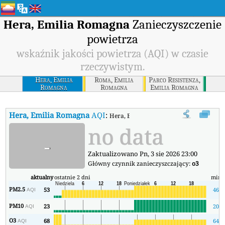
Hera, Emilia Romagna
Zanieczyszczenie
powietrza
wskaźnik jakości powietrza (AQI) w czasie
rzeczywistym.
Hera, Emilia
Roma, Emilia
Parco Resistenza,
Romagna
Romagna
Emilia Romagna
Hera, Emilia Romagna
AQI
:
Hera, Emilia Romagna Wskaźnik Jakości 
no data
-
Zaktualizowano Pn, 3 sie 2026 23:00
Główny czynnik zanieczyszczający:
o3
aktualny
ostatnie 2 dni
min
PM2.5
53
46
AQI
PM10
23
20
AQI
O3
68
64
AQI