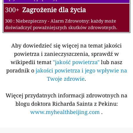
300+
Zagrożenie dla życia
300 : Niebezpieczny - Alarm Zdrowotny: każdy może
doświadczyć poważniejszych skutków zdrowotnych.
Aby dowiedzieć się więcej na temat jakości
powietrza i zanieczyszczenia, sprawdź w
wikipedii temat
"jakość powietrza"
lub nasz
poradnik o
jakości powietrza i jego wpływie na
Twoje zdrowie
.
Więcej przydatnych informacji zdrowotnych na
blogu doktora Richarda Sainta z Pekinu:
www.myhealthbeijing.com
.