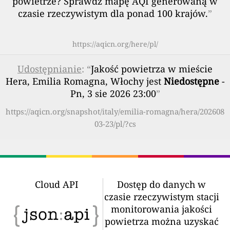
powietrze? Sprawdź mapę AQI generowaną w
czasie rzeczywistym dla ponad 100 krajów.
”
https://aqicn.org/here/pl/
Udostępnianie
: “
Jakość powietrza w mieście
Hera, Emilia Romagna, Włochy jest
Niedostępne
-
Pn, 3 sie 2026 23:00
”
https://aqicn.org/snapshot/italy/emilia-romagna/hera/202608
03-23/pl/?cs
Cloud API
Dostęp do danych w
czasie rzeczywistym stacji
monitorowania jakości
powietrza można uzyskać