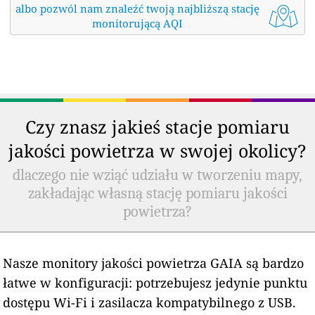
albo pozwól nam znaleźć twoją najbliższą stację
monitorującą AQI
Czy znasz jakieś stacje pomiaru
jakości powietrza w swojej okolicy?
dlaczego nie wziąć udziału w tworzeniu mapy,
zakładając własną stację pomiaru jakości
powietrza?
Nasze monitory jakości powietrza GAIA są bardzo
łatwe w konfiguracji: potrzebujesz jedynie punktu
dostępu Wi-Fi i zasilacza kompatybilnego z USB.