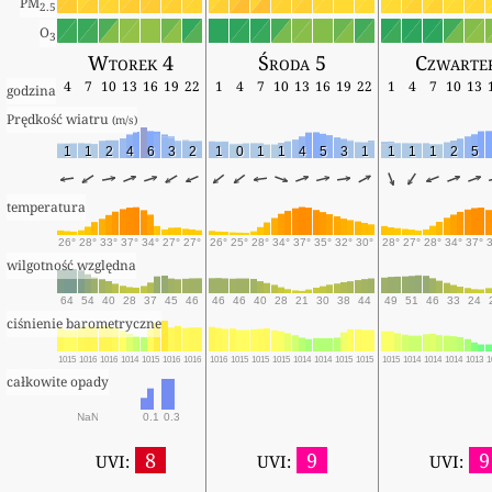
PM
2.5
O
3
Wtorek 4
Środa 5
Czwarte
4
7
10
13
16
19
22
1
4
7
10
13
16
19
22
1
4
7
10
13
godzina
Prędkość wiatru 
(m/s)
1
1
2
4
6
3
2
1
0
1
1
4
5
3
1
1
1
1
2
5
temperatura
26°
28°
33°
37°
34°
27°
27°
26°
25°
28°
34°
37°
35°
32°
30°
28°
27°
28°
34°
37°
wilgotność względna
64
54
40
28
37
45
46
46
46
40
28
21
30
38
44
49
51
46
33
24
ciśnienie barometryczne
1015
1016
1016
1014
1015
1016
1016
1016
1015
1015
1015
1014
1014
1015
1015
1015
1014
1014
1014
1013
1
całkowite opady
NaN
0.1
0.3
8
9
9
UVI:
UVI:
UVI: