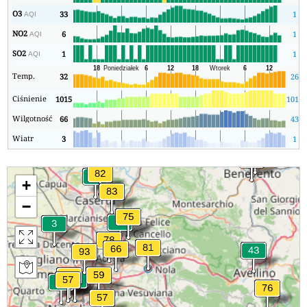
O3
33
1
AQI
NO2
6
1
AQI
SO2
1
1
AQI
Temp.
32
26
Ciśnienie
1015
1012
Wilgotność
66
43
Wiatr
3
1
+
−