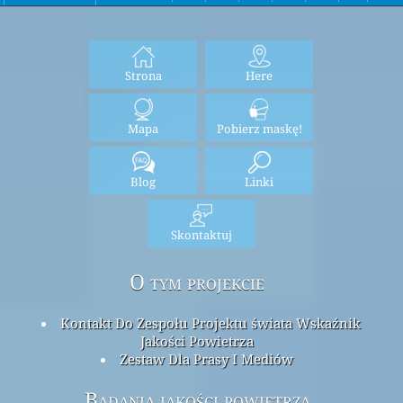
Strona
Here
Mapa
Pobierz maskę!
Blog
Linki
Skontaktuj
O tym projekcie
Kontakt Do Zespołu Projektu świata Wskaźnik
Jakości Powietrza
Zestaw Dla Prasy I Mediów
Badania jakości powietrza