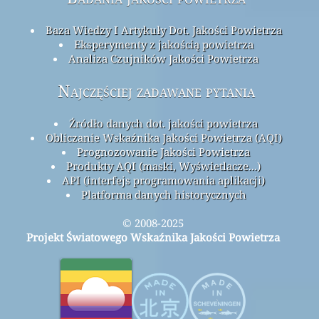
Baza Wiedzy I Artykuły Dot. Jakości Powietrza
Eksperymenty z jakością powietrza
Analiza Czujników Jakości Powietrza
Najczęściej zadawane pytania
Źródło danych dot. jakości powietrza
Obliczanie Wskaźnika Jakości Powietrza (AQI)
Prognozowanie Jakości Powietrza
Produkty AQI (maski, Wyświetlacze...)
API (interfejs programowania aplikacji)
Platforma danych historycznych
© 2008-2025
Projekt Światowego Wskaźnika Jakości Powietrza