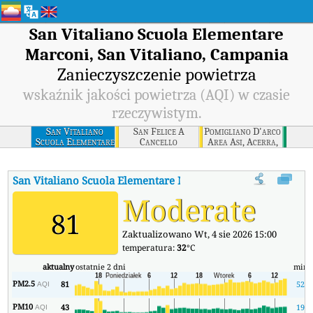
San Vitaliano Scuola Elementare
Marconi, San Vitaliano, Campania
Zanieczyszczenie powietrza
wskaźnik jakości powietrza (AQI) w czasie
rzeczywistym.
San Vitaliano
San Felice A
Pomigliano D'arco
Scuola Elementare
Cancello
Area Asi, Acerra,
Marconi, San
Complesso
Campania
Vitaliano,
Scolastico, San
Campania
Felice A Cancello,
San Vitaliano Scuola Elementare Marconi, San Vitaliano, C
Campania
Moderate
81
Zaktualizowano Wt, 4 sie 2026 15:00
temperatura:
32
°C
aktualny
ostatnie 2 dni
min
PM2.5
81
52
AQI
PM10
43
19
AQI