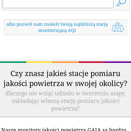
albo pozwól nam znaleźć twoją najbliższą stację
monitorującą AQI
Czy znasz jakieś stacje pomiaru
jakości powietrza w swojej okolicy?
dlaczego nie wziąć udziału w tworzeniu mapy,
zakładając własną stację pomiaru jakości
powietrza?
Nasze monitory jakości powietrza GAIA są bardzo