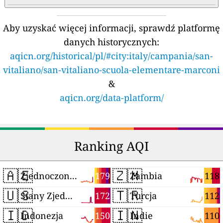
Aby uzyskać więcej informacji, sprawdź platformę
danych historycznych:
aqicn.org/historical/pl/#city:italy/campania/san-
vitaliano/san-vitaliano-scuola-elementare-marconi
&
aqicn.org/data-platform/
Ranking AQI
🇦🇪
🇿🇲
179
118
Zjednoczone Emiraty Arabskie
Zambia
🇺🇸
🇹🇷
172
112
Stany Zjednoczone
Turcja
🇮🇩
🇮🇳
150
110
Indonezja
Indie