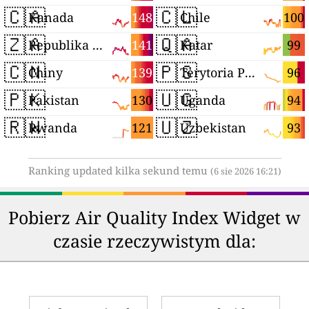
🇨🇦
🇨🇱
148
100
Kanada
Chile
🇿🇦
🇶🇦
141
99
Republika Południowej Afryki
Katar
🇨🇳
🇵🇸
139
96
Chiny
Terytoria Palestyńskie
🇵🇰
🇺🇬
130
94
Pakistan
Uganda
🇷🇼
🇺🇿
121
93
Rwanda
Uzbekistan
Ranking updated kilka sekund temu
(6 sie 2026 16:21)
Pobierz Air Quality Index Widget w
czasie rzeczywistym dla: