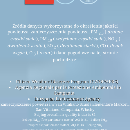
Źródła danych wykorzystane do określenia jakości
powietrza, zanieczyszczenia powietrza, PM
(
drobne
2,5
cząstki stałe
), PM
(
wdychane cząstki stałe
), NO
(
10
2
dwutlenek azotu
), SO
(
dwutlenek siarki
), CO (
tlenek
2
węgla
), O
(
ozon
) i dane pogodowe na tej stronie
3
pochodzą z:
Citizen Weather Observer Program (CWOP/APRS)
Agenzia Regionale per la Protezione Ambientale in
Campania
European Environment Agency
Zanieczyszczenie powietrza w San Vitaliano Scuola Elementare Marconi,
San Vitaliano, Campania, Włochy
Beijing overall air quality index is 81
Beijing PM
(fine particulate matter) AQI is 81 - Beijing PM
2.5
10
(respirable particulate matter) AQI is 43 - Beijing NO
2
(nitrogen dioxide) AQI is 6 - Beijing SO
(sulfur dioxide) AQI is