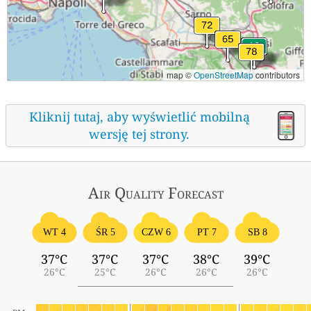
map ©
OpenStreetMap
contributors
Kliknij tutaj, aby wyświetlić mobilną
wersję tej strony.
Air Quality
Forecast
ŚR 5
WT 4
CZW 6
PT 7
SB 8
37°C
37°C
37°C
38°C
39°C
26°C
25°C
26°C
26°C
26°C