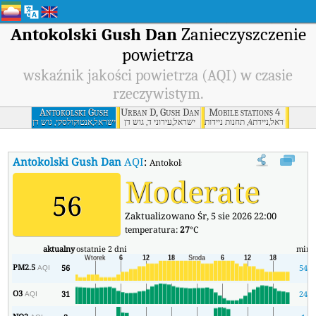
Antokolski Gush Dan
Zanieczyszczenie
powietrza
wskaźnik jakości powietrza (AQI) w czasie
rzeczywistym.
Antokolski Gush
Urban D, Gush Dan
Mobile stations 4
Dan
ישראל,ניידת4, תחנות ניידות
ישראל,עירוני ד, גוש דן
ישראל,אנטוקולסקי, גוש דן
Antokolski Gush Dan
AQI
:
Antokolski Gush Dan Wskaźnik Jakości Po
Moderate
56
Zaktualizowano Śr, 5 sie 2026 22:00
temperatura:
27
°C
aktualny
ostatnie 2 dni
min
PM2.5
56
54
AQI
O3
31
24
AQI