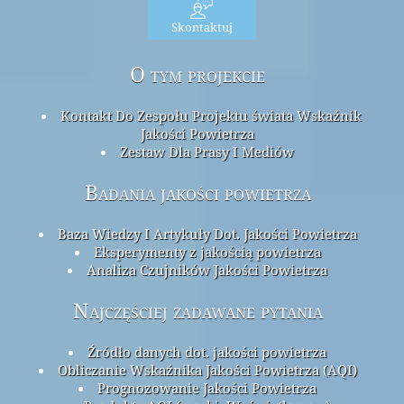
Skontaktuj
O tym projekcie
Kontakt Do Zespołu Projektu świata Wskaźnik
Jakości Powietrza
Zestaw Dla Prasy I Mediów
Badania jakości powietrza
Baza Wiedzy I Artykuły Dot. Jakości Powietrza
Eksperymenty z jakością powietrza
Analiza Czujników Jakości Powietrza
Najczęściej zadawane pytania
Źródło danych dot. jakości powietrza
Obliczanie Wskaźnika Jakości Powietrza (AQI)
Prognozowanie Jakości Powietrza