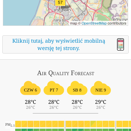
map ©
OpenStreetMap
contributors
Kliknij tutaj, aby wyświetlić mobilną
wersję tej strony.
Air Quality
Forecast
CZW 6
PT 7
SB 8
NIE 9
28°C
28°C
28°C
29°C
26°C
26°C
26°C
26°C
PM
2.5