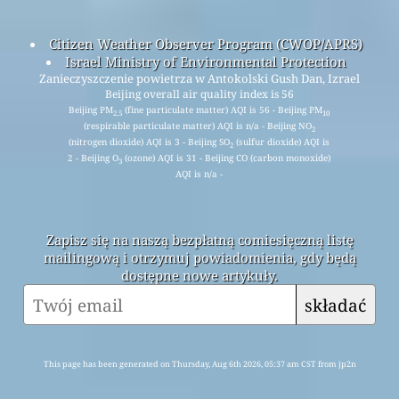
Citizen Weather Observer Program (CWOP/APRS)
Israel Ministry of Environmental Protection
Zanieczyszczenie powietrza w Antokolski Gush Dan, Izrael
Beijing overall air quality index is 56
Beijing PM
(fine particulate matter) AQI is 56 - Beijing PM
2.5
10
(respirable particulate matter) AQI is n/a - Beijing NO
2
(nitrogen dioxide) AQI is 3 - Beijing SO
(sulfur dioxide) AQI is
2
2 - Beijing O
(ozone) AQI is 31 - Beijing CO (carbon monoxide)
3
AQI is n/a -
Zapisz się na naszą bezpłatną comiesięczną listę
mailingową i otrzymuj powiadomienia, gdy będą
dostępne nowe artykuły.
składać
This page has been generated on Thursday, Aug 6th 2026, 05:37 am CST from jp2n