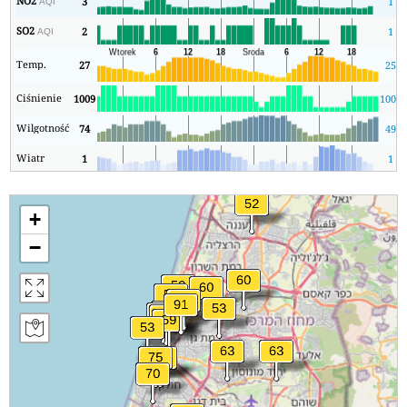
NO2
3
1
AQI
SO2
2
1
AQI
Temp.
27
25
Ciśnienie
1009
1008
Wilgotność
74
49
Wiatr
1
1
+
−