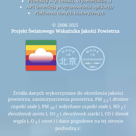
Produkty AQI (maski, Wyświetlacze...)
API (interfejs programowania aplikacji)
Platforma danych historycznych
© 2008-2025
Projekt Światowego Wskaźnika Jakości Powietrza
Źródła danych wykorzystane do określenia jakości
powietrza, zanieczyszczenia powietrza, PM
(
drobne
2,5
cząstki stałe
), PM
(
wdychane cząstki stałe
), NO
(
10
2
dwutlenek azotu
), SO
(
dwutlenek siarki
), CO (
tlenek
2
węgla
), O
(
ozon
) i dane pogodowe na tej stronie
3
pochodzą z: