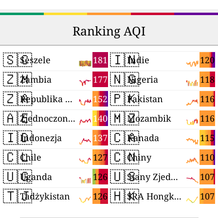
Ranking AQI
🇸🇨
🇮🇳
181
120
Seszele
Indie
🇿🇲
🇳🇬
177
118
Zambia
Nigeria
🇿🇦
🇵🇰
152
116
Republika Południowej Afryki
Pakistan
🇦🇪
🇲🇿
140
116
Zjednoczone Emiraty Arabskie
Mozambik
🇮🇩
🇨🇦
137
115
Indonezja
Kanada
🇨🇱
🇨🇳
127
110
Chile
Chiny
🇺🇬
🇺🇸
126
107
Uganda
Stany Zjednoczone
🇹🇯
🇭🇰
126
107
Tadżykistan
SRA Hongkong (Chiny)