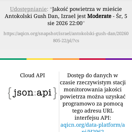
Udostępnianie
: “
Jakość powietrza w mieście
Antokolski Gush Dan, Izrael jest
Moderate
- Śr, 5
sie 2026 22:00
”
https://aqicn.org/snapshot/israel/antokolski-gush-dan/20260
805-22/pl/?cs
Cloud API
Dostęp do danych w
czasie rzeczywistym stacji
monitorowania jakości
powietrza można uzyskać
programowo za pomocą
tego adresu URL
interfejsu API:
aqicn.org/data-platform/a
pi/H2962