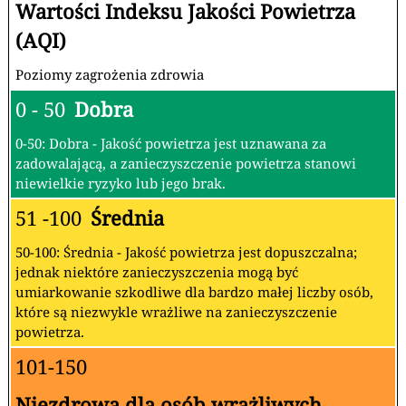
Wartości Indeksu Jakości Powietrza
(AQI)
Poziomy zagrożenia zdrowia
0 - 50
Dobra
0-50: Dobra - Jakość powietrza jest uznawana za
zadowalającą, a zanieczyszczenie powietrza stanowi
niewielkie ryzyko lub jego brak.
51 -100
Średnia
50-100: Średnia - Jakość powietrza jest dopuszczalna;
jednak niektóre zanieczyszczenia mogą być
umiarkowanie szkodliwe dla bardzo małej liczby osób,
które są niezwykle wrażliwe na zanieczyszczenie
powietrza.
101-150
Niezdrowa dla osób wrażliwych