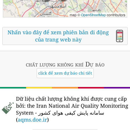
map ©
OpenStreetMap
contributors
Nhấn vào đây để xem phiên bản di động
của trang web này
chất lượng không khí
Dự báo
click để xem dự báo chi tiết
Dữ liệu chất lượng không khí được cung cấp
bởi:
the Iran National Air Quality Monitoring
System - سامانه پایش کیفی هوای کشور
(
aqms.doe.ir
)