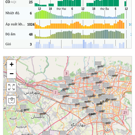
CO
25
4
AQI
Nhiệt độ.
6
1
Áp suất không khí
1024
102
Độ ẩm
48
29
Gió
3
1
+
−