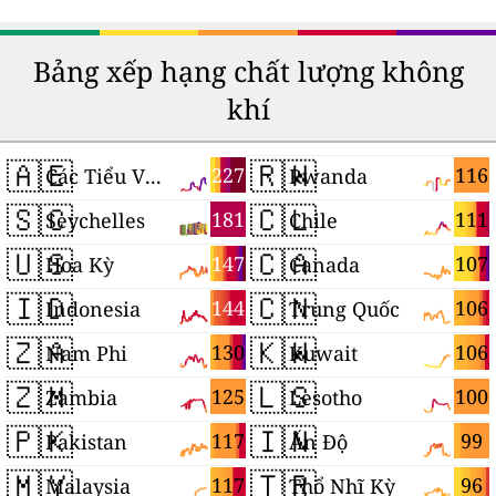
Bảng xếp hạng chất lượng không
khí
🇦🇪
🇷🇼
227
116
Các Tiểu Vương quốc Ả Rập Thống nhất
Rwanda
🇸🇨
🇨🇱
181
111
Seychelles
Chile
🇺🇸
🇨🇦
147
107
Hoa Kỳ
Canada
🇮🇩
🇨🇳
144
106
Indonesia
Trung Quốc
🇿🇦
🇰🇼
130
106
Nam Phi
Kuwait
🇿🇲
🇱🇸
125
100
Zambia
Lesotho
🇵🇰
🇮🇳
117
99
Pakistan
Ấn Độ
🇲🇾
🇹🇷
117
96
Malaysia
Thổ Nhĩ Kỳ