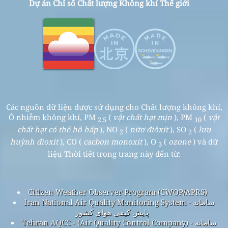
Dự án Chỉ số Chất lượng Không khí Thế giới
Các nguồn dữ liệu được sử dụng cho Chất lượng không khí,
Ô nhiễm không khí, PM
(
vật chất hạt mịn
), PM
(
vật
2.5
10
chất hạt có thể hô hấp
), NO
(
nitơ điôxít
), SO
(
lưu
2
2
huỳnh đioxit
), CO (
cacbon monoxit
), O
(
ozone
) và dữ
3
liệu Thời tiết trong trang này đến từ:
Citizen Weather Observer Program (CWOP/APRS)
Iran National Air Quality Monitoring System - سامانه
پایش کیفی هوای کشور
Tehran AQCC - (Air Quality Control Company) - سامانه