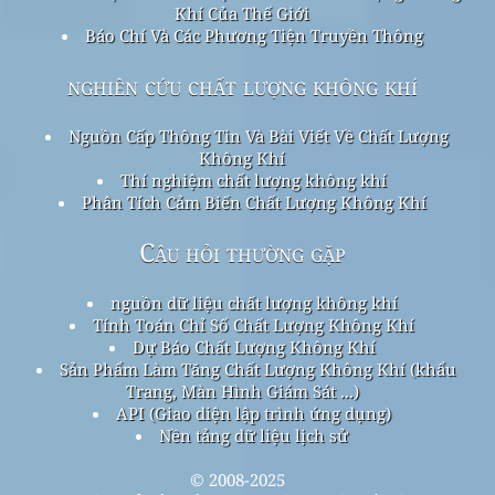
Khí Của Thế Giới
Báo Chí Và Các Phương Tiện Truyền Thông
nghiên cứu chất lượng không khí
Nguồn Cấp Thông Tin Và Bài Viết Về Chất Lượng
Không Khí
Thí nghiệm chất lượng không khí
Phân Tích Cảm Biến Chất Lượng Không Khí
Câu hỏi thường gặp
nguồn dữ liệu chất lượng không khí
Tính Toán Chỉ Số Chất Lượng Không Khí
Dự Báo Chất Lượng Không Khí
Sản Phẩm Làm Tăng Chất Lượng Không Khí (khẩu
Trang, Màn Hình Giám Sát ...)
API (Giao diện lập trình ứng dụng)
Nền tảng dữ liệu lịch sử
© 2008-2025