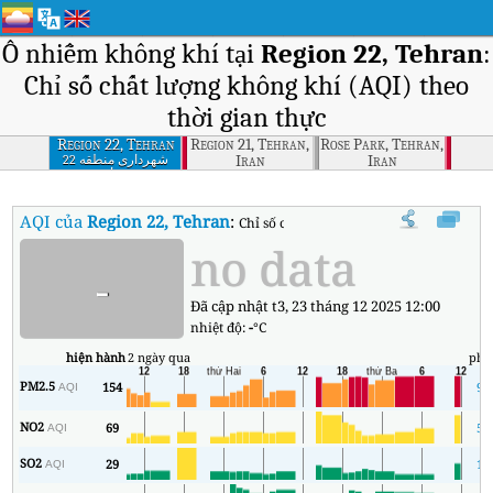
Ô nhiễm không khí tại
Region 22, Tehran
:
Chỉ số chất lượng không khí (AQI) theo
thời gian thực
Region 22, Tehran
Region 21, Tehran,
Rose Park, Tehran,
Iran
Iran
شهرداری منطقه 22
تهران
AQI của
Region 22, Tehran
:
Chỉ số chất lượng không khí (AQI) thời 
no data
-
Đã cập nhật t3, 23 tháng 12 2025 12:00
nhiệt độ:
-
°C
hiện hành
2 ngày qua
phú
PM2.5
154
99
AQI
NO2
69
50
AQI
SO2
29
11
AQI