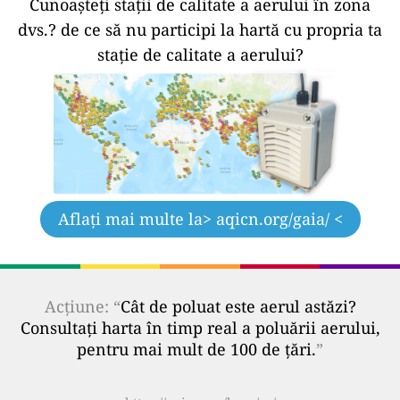
Cunoașteți stații de calitate a aerului în zona
dvs.?
de ce să nu participi la hartă cu propria ta
stație de calitate a aerului?
Aflați mai multe la
> aqicn.org/gaia/ <
Acțiune: “
Cât de poluat este aerul astăzi?
Consultați harta în timp real a poluării aerului,
pentru mai mult de 100 de țări.
”