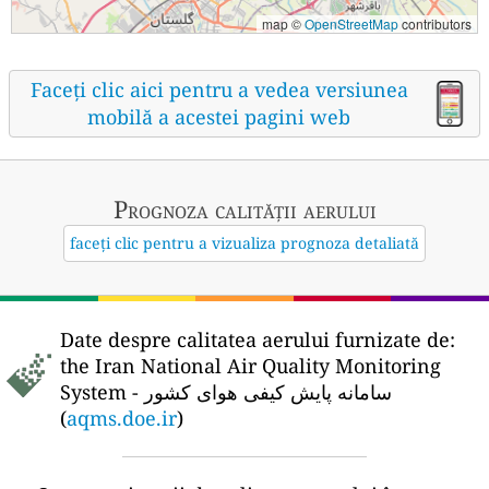
map ©
OpenStreetMap
contributors
Faceți clic aici pentru a vedea versiunea
mobilă a acestei pagini web
Prognoza calității aerului
faceți clic pentru a vizualiza prognoza detaliată
Date despre calitatea aerului furnizate de:
the Iran National Air Quality Monitoring
System - سامانه پایش کیفی هوای کشور
(
aqms.doe.ir
)