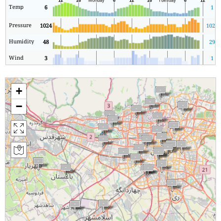
Temp
6
1
Pressure
1024
1021
Humidity
48
29
Wind
3
1
+
−