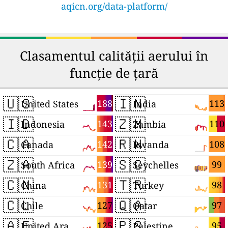
aqicn.org/data-platform/
Clasamentul calității aerului în
funcție de țară
🇺🇸
🇮🇳
188
113
United States
India
🇮🇩
🇿🇲
143
110
Indonesia
Zambia
🇨🇦
🇷🇼
142
108
Canada
Rwanda
🇿🇦
🇸🇨
139
99
South Africa
Seychelles
🇨🇳
🇹🇷
131
98
China
Turkey
🇨🇱
🇶🇦
127
97
Chile
Qatar
🇦🇪
🇵🇸
125
95
United Arab Emirates
Palestine