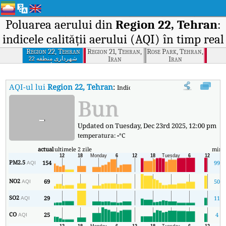
Poluarea aerului din
Region 22, Tehran
:
indicele calității aerului (AQI) în timp real
Region 22, Tehran
Region 21, Tehran,
Rose Park, Tehran,
Iran
Iran
شهرداری منطقه 22
تهران
AQI-ul lui
Region 22, Tehran
:
Indicele calității aerului (AQI) în timp
Bun
-
Updated on Tuesday, Dec 23rd 2025, 12:00 pm
temperatura:
-
°C
actual
ultimele 2 zile
min
PM2.5
154
99
AQI
NO2
69
50
AQI
SO2
29
11
AQI
CO
25
4
AQI