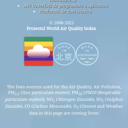
API (Interfață de programare a aplicației)
Platformă de date istorice
© 2008-2025
Proiectul World Air Quality Index
The Data sources used for the Air Quality, Air Pollution,
PM
(
fine particulate matter
), PM
(
PM10 (Respirable
2.5
10
particulate matter)
), NO
(
Nitrogen Dioxide
), SO
(
Sulphur
2
2
Dioxide
), CO (
Carbon Monoxide
), O
(
Ozone
) and Weather
3
data in this page are coming from: