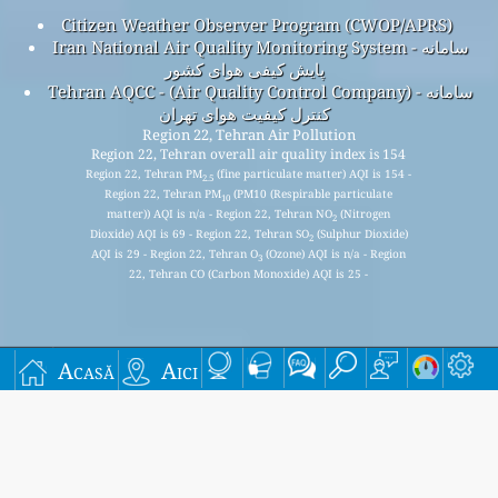
Citizen Weather Observer Program (CWOP/APRS)
Iran National Air Quality Monitoring System - سامانه
پایش کیفی هوای کشور
Tehran AQCC - (Air Quality Control Company) - سامانه
کنترل کیفیت هوای تهران
Region 22, Tehran Air Pollution
Region 22, Tehran overall air quality index is 154
Region 22, Tehran PM
(fine particulate matter) AQI is 154 -
2.5
Region 22, Tehran PM
(PM10 (Respirable particulate
10
matter)) AQI is n/a - Region 22, Tehran NO
(Nitrogen
2
Dioxide) AQI is 69 - Region 22, Tehran SO
(Sulphur Dioxide)
2
AQI is 29 - Region 22, Tehran O
(Ozone) AQI is n/a - Region
3
22, Tehran CO (Carbon Monoxide) AQI is 25 -
Înscrieți-vă pentru lista noastră de corespondență
Acasă
Aici
lunară gratuită și primiți notificări când sunt disponibile
articole noi.
Trimite