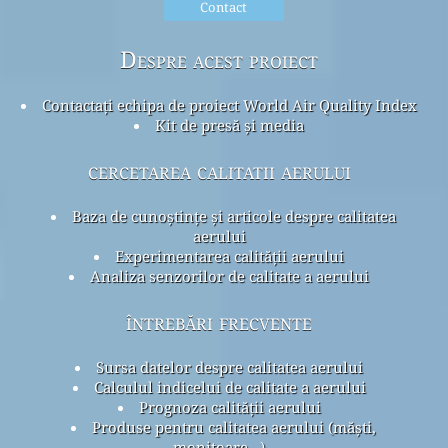
Contact
Despre acest proiect
Contactați echipa de proiect World Air Quality Index
Kit de presă și media
cercetarea calitatii aerului
Baza de cunoștințe și articole despre calitatea
aerului
Experimentarea calității aerului
Analiza senzorilor de calitate a aerului
întrebări frecvente
Sursa datelor despre calitatea aerului
Calculul indicelui de calitate a aerului
Prognoza calității aerului
Produse pentru calitatea aerului (măști,
monitoare...)