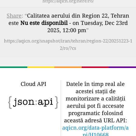
https://aqicn.org/here/ro/
Share
: “
Calitatea aerului din Region 22, Tehran
este
Nu este disponibil
- on Tuesday, Dec 23rd
2025, 12:00 pm
”
https://aqicn.org/snapshot/iran/tehran/region-22/20251223-1
2/ro/?cs
Cloud API
Datele în timp real ale
acestei stații de
monitorizare a calității
aerului pot fi accesate
programatic folosind
această adresă URL API:
aqicn.org/data-platform/a
pi/H10668