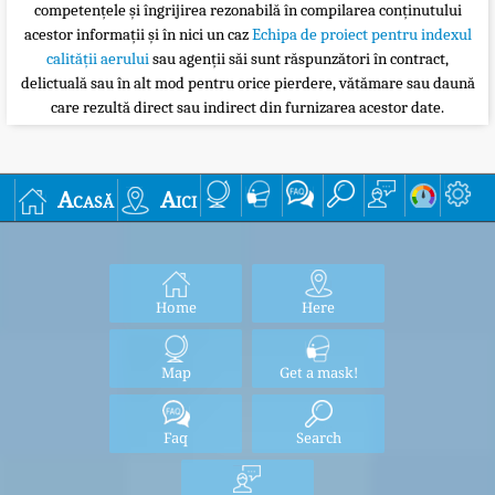
competențele și îngrijirea rezonabilă în compilarea conținutului
acestor informații și în nici un caz
Echipa de proiect pentru indexul
calității aerului
sau agenții săi sunt răspunzători în contract,
delictuală sau în alt mod pentru orice pierdere, vătămare sau daună
care rezultă direct sau indirect din furnizarea acestor date.
Acasă
Aici
Home
Here
Map
Get a mask!
Faq
Search