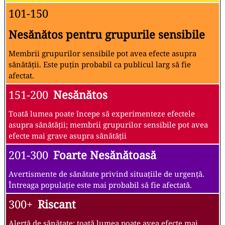
101-150
Nesănătos pentru grupurile sensibile
Membrii grupurilor sensibile pot avea efecte asupra
sănătății. Este puțin probabil ca publicul larg să fie
afectat.
151-200
Nesănătos
Toată lumea poate începe să experimenteze efectele
asupra sănătății; membrii grupurilor sensibile pot avea
efecte mai grave asupra sănătății
201-300
Foarte Nesănătoasă
Avertismente de sănătate privind situațiile de urgență.
Întreaga populație este mai probabil să fie afectată.
300+
Riscant
Alertă de sănătate: toată lumea poate avea efecte mai