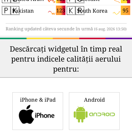
🇵🇰
🇰🇷
123
95
Pakistan
South Korea
Ranking updated câteva secunde în urmă
(6 aug. 2026 13:50)
Descărcați widgetul în timp real
pentru indicele calității aerului
pentru:
iPhone & iPad
Android