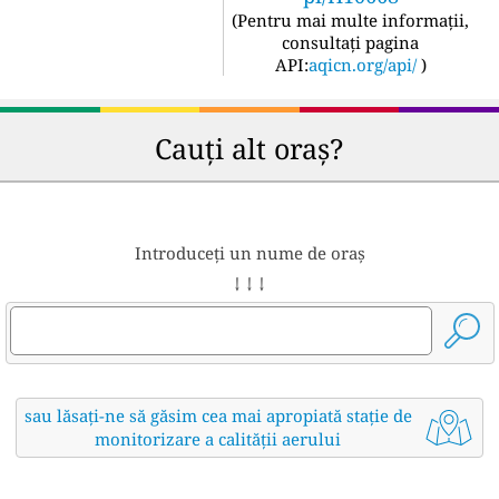
(
Pentru mai multe informații,
consultați pagina
API:
aqicn.org/api/
)
Cauți alt oraș?
Introduceți un nume de oraș
↓ ↓ ↓
sau lăsați-ne să găsim cea mai apropiată stație de
monitorizare a calității aerului