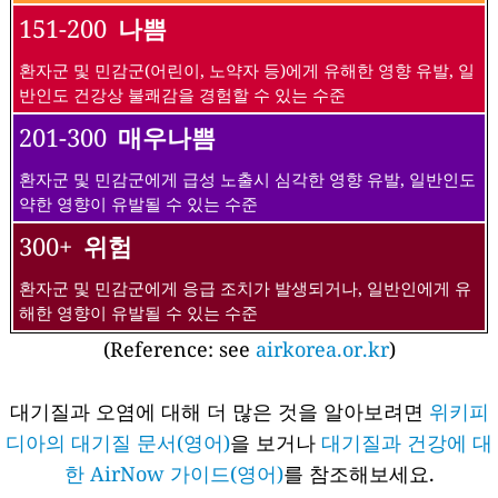
151-200
나쁨
환자군 및 민감군(어린이, 노약자 등)에게 유해한 영향 유발, 일
반인도 건강상 불쾌감을 경험할 수 있는 수준
201-300
매우나쁨
환자군 및 민감군에게 급성 노출시 심각한 영향 유발, 일반인도
약한 영향이 유발될 수 있는 수준
300+
위험
환자군 및 민감군에게 응급 조치가 발생되거나, 일반인에게 유
해한 영향이 유발될 수 있는 수준
(Reference: see
airkorea.or.kr
)
대기질과 오염에 대해 더 많은 것을 알아보려면
위키피
디아의 대기질 문서(영어)
을 보거나
대기질과 건강에 대
한 AirNow 가이드(영어)
를 참조해보세요.