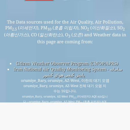
The Data sources used for the Air Quality, Air Pollution,
PM
(
미세먼지
), PM
(
호흡 미립자
), NO
(
이산화질소
), SO
2.5
10
2
2
(
아황산가스
), CO (
일산화탄소
), O
(
오존
) and Weather data in
3
this page are coming from:
Citizen Weather Observer Program (CWOP/APRS)
Iran National Air Quality Monitoring System - سامانه
پایش کیفی هوای کشور
orumiye_Bary, orumiye, AZ-West, 이란의 대기 오염
orumiye_Bary, orumiye, AZ-West 전체 대기 오염 지
수는 16입니다.
orumiye_Bary, orumiye, AZ-West PM
(미세먼지) AQI n/a입니
2.5
다 - orumiye_Bary, orumiye, AZ-West PM
(호흡 미립자) AQI
10
16입니다 - orumiye_Bary, orumiye, AZ-West NO
(이산화질소)
2
AQI n/a입니다 - orumiye_Bary, orumiye, AZ-West SO
(아황산
2
가스) AQI n/a입니다 - orumiye_Bary, orumiye, AZ-West O
(오
3
존) AQI n/a입니다 - orumiye_Bary, orumiye, AZ-West CO (일산
화탄소) AQI n/a입니다 -