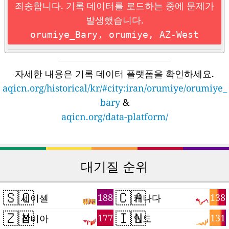
죄송합니다. 기록 데이터를 로드하는 중에 문제가
발생했습니다.
orumiye_Bary, orumiye, AZ-West
자세한 내용은 기록 데이터 플랫폼을 확인하세요.
aqicn.org/historical/kr/#city:iran/orumiye/orumiye_
bary
&
aqicn.org/data-platform/
대기질 순위
🇸🇨
🇨🇦
188
138
세이셸
캐나다
🇿🇲
🇮🇳
177
131
잠비아
인도