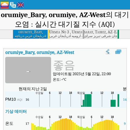
orumiye_Bary, orumiye, AZ-West
의 대기
오염 : 실시간 대기질 지수 (AQI)
orumiye_Bary,
Urmia No 3 , Urmia, AZ-West
saray, Tabriz, AZ-East
orumiye, AZ-West
شماره 3 ارومیه ارومیه آذربایجان غربی
آذربایجان شرقی تبریز سرای
آذربایجان غربی دریاچه
ارومیه دریاچه
ارومیه_باری
orumiye_Bary, orumiye, AZ-West
대기질 지수
:
orumiye_Bary, 
좋음
-
업데이트됨 2025년 5월 22일, 22:00
온도:
-
°C
현재의
지난 2일
분
PM10
16
14
AQI
기상 데이터
온도
17
9