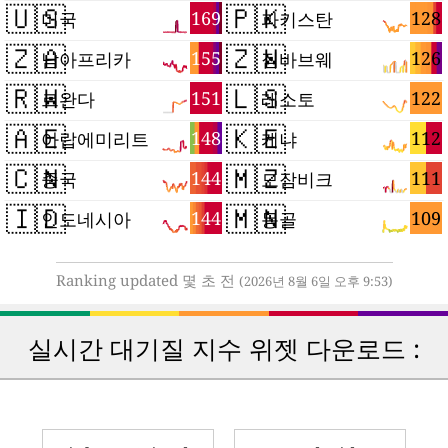
🇺🇸
🇵🇰
169
128
미국
파키스탄
🇿🇦
🇿🇼
155
126
남아프리카
짐바브웨
🇷🇼
🇱🇸
151
122
르완다
레소토
🇦🇪
🇰🇪
148
112
아랍에미리트
케냐
🇨🇳
🇲🇿
144
111
중국
모잠비크
🇮🇩
🇲🇳
144
109
인도네시아
몽골
Ranking updated 몇 초 전
(2026년 8월 6일 오후 9:53)
실시간 대기질 지수 위젯 다운로드 :