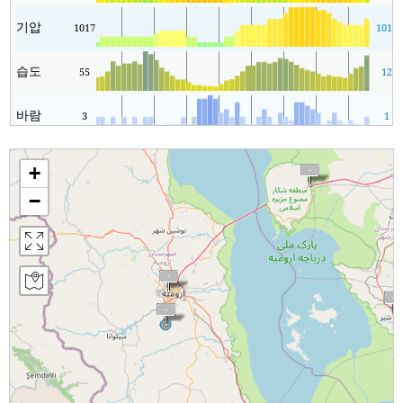
기압
1017
1013
습도
55
12
바람
3
1
+
−