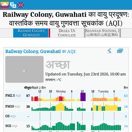
Railway Colony, Guwahati
का वायु प्रदूषण:
वास्तविक समय वायु गुणवत्ता सूचकांक (AQI)
Railway Colony,
Dhaka Us
Shannan Stations, Lhoka
Guwahati
Consulate
山南地区山南监测站
Railway Colony, Guwahati
का AQI
:
Railway Colony, Guwahati का वास्तव
अच्छा
-
Updated on Tuesday, Jun 23rd 2026, 10:00 am
तापमान:
-
°C
मौजूदा
पिछले 2 दिन
मिन
अ
PM2.5
87
63
AQI
PM10
38
18
AQI
O3
-
0
AQI
SO2
15
14
AQI