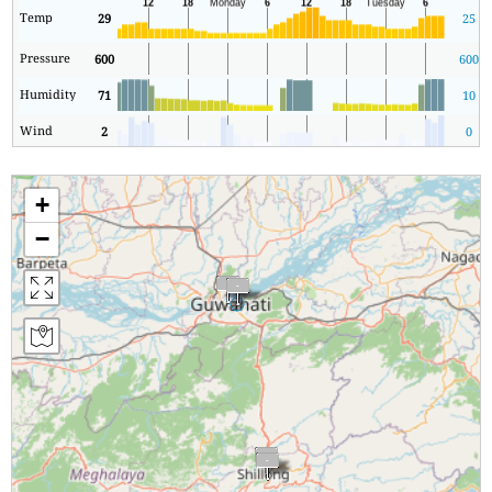
Temp
29
25
Pressure
600
600
Humidity
71
10
Wind
2
0
+
−