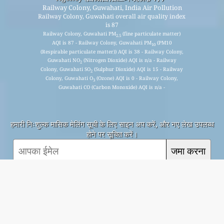
Railway Colony, Guwahati, India Air Pollution
Railway Colony, Guwahati overall air quality index
is 87
Railway Colony, Guwahati PM
(fine particulate matter)
2.5
AQI is 87 - Railway Colony, Guwahati PM
(PM10
10
(Respirable particulate matter)) AQI is 38 - Railway Colony,
Guwahati NO
(Nitrogen Dioxide) AQI is n/a - Railway
2
Colony, Guwahati SO
(Sulphur Dioxide) AQI is 15 - Railway
2
Colony, Guwahati O
(Ozone) AQI is 0 - Railway Colony,
3
Guwahati CO (Carbon Monoxide) AQI is n/a -
हमारी निःशुल्क मासिक मेलिंग सूची के लिए साइन अप करें, और नए लेख उपलब्ध
होने पर सूचित करें।
जमा करना
This page has been generated on Monday, Aug 10th 2026, 12:30 pm CST from jp2n