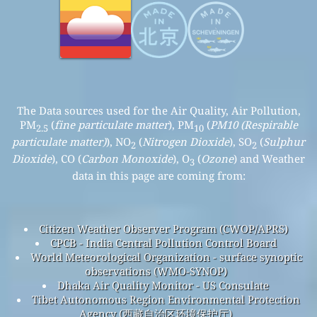
The Data sources used for the Air Quality, Air Pollution,
PM
(
fine particulate matter
), PM
(
PM10 (Respirable
2.5
10
particulate matter)
), NO
(
Nitrogen Dioxide
), SO
(
Sulphur
2
2
Dioxide
), CO (
Carbon Monoxide
), O
(
Ozone
) and Weather
3
data in this page are coming from:
Citizen Weather Observer Program (CWOP/APRS)
CPCB - India Central Pollution Control Board
World Meteorological Organization - surface synoptic
observations (WMO-SYNOP)
Dhaka Air Quality Monitor - US Consulate
Tibet Autonomous Region Environmental Protection
Agency (西藏自治区环境保护厅)