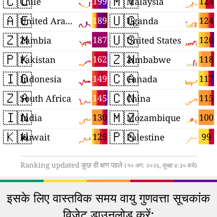
🇨🇱
🇲🇾
199
124
Chile
Malaysia
🇦🇪
🇺🇬
189
124
United Arab Emirates
Uganda
🇿🇲
🇺🇸
187
120
Zambia
United States
🇵🇰
🇿🇼
162
118
Pakistan
Zimbabwe
🇮🇩
🇨🇦
149
117
Indonesia
Canada
🇿🇦
🇨🇳
145
115
South Africa
China
🇮🇳
🇲🇿
130
100
India
Mozambique
🇰🇼
🇵🇸
125
99
Kuwait
Palestine
Ranking updated कुछ ही क्षण पहले
(१० अग. २०२६, सुबह ४:३० बजे)
इसके लिए वास्तविक समय वायु गुणवत्ता सूचकांक
विजेट डाउनलोड करें: