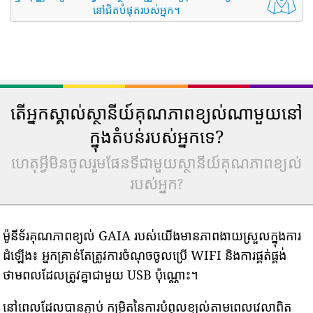
នៅជិតបំផុតរបស់អ្នក។
តើអ្នកស្គាល់ស្ថានីយ៍គុណភាពខ្យល់ណាមួយនៅ
ក្នុងតំបន់របស់អ្នកទេ?
ហេតុអ្វីមិនចូលរួមផែនទីជាមួយស្ថានីយ៍គុណភាពខ្យល់
របស់អ្នក?
ម៉ូនីទ័រគុណភាពខ្យល់ GAIA របស់យើងមានភាពងាយស្រួលក្នុងការ
ដំឡើង៖ អ្នកគ្រាន់តែត្រូវការចំណុចចូលប្រើ WIFI និងការផ្គត់ផ្គង់
ថាមពលដែលត្រូវគ្នាជាមួយ USB ប៉ុណ្ណោះ។
នៅពេលដែលបានភ្ជាប់ កម្រិតនៃការបំពុលខ្យល់តាមពេលវេលាពិត