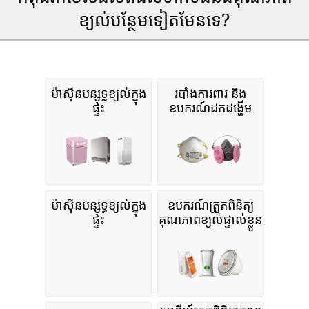
ខ្យល់បន្ថែមទៀតមែនទេ?
ម៉ាស៊ីនបន្សុទ្ធខ្យល់ក្នុង
របាំងការពារ និង
ផ្ទះ
ឧបករណ៍ដកដង្ហើម
ម៉ាស៊ីនបន្សុទ្ធខ្យល់ក្នុង
ឧបករណ៍ត្រួតពិនិត្យ
ផ្ទះ
គុណភាពខ្យល់ផ្ទាល់ខ្លួន