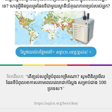
ទេ?
ហេតុអ្វីមិនចូលរួមផែនទីជាមួយស្ថានីយ៍គុណភាពខ្យល់របស់អ្នក?
ស្វែងយល់បន្ថែមនៅ
> aqicn.org/gaia/ <
ចែករំលែក: “
តើ​ខ្យល់​សព្វថ្ងៃ​បំពុល​កម្រិត​ណា? សូមពិនិត្យមើល
ផែនទីបំពុលអាកាសតាមពេលវេលាជាក់ស្តែង សម្រាប់ជាង 100
ប្រទេស។
”
https://aqicn.org/here/km/