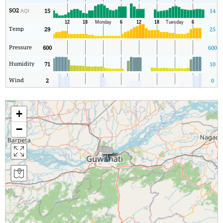
SO2
15
14
AQI
Temp
29
25
Pressure
600
600
Humidity
71
10
Wind
2
0
+
−