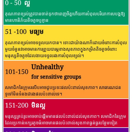
0 - 50
ល្អ
គុណភាពខ្យល់ត្រូវបានចាត់ទុកថាពេញចិត្តហើយការបំពុលបរិយាកាសបង្កឱ្យ
មានហានិភ័យតិចតួចឬគ្មាន
51 -100
មធ្យម
គុណភាពខ្យល់អាចទទួលយកបាន។ ទោះជាយ៉ាងណាក៏ដោយចំពោះការបំពុល
មួយចំនួនវាអាចមានការព្រួយបារម្ភខាងសុខភាពក្នុងកម្រិតតិចតួចចំពោះ
មនុស្សតិចតួចដែលងាយទទួលរងការបំពុលខ្យល់។
Unhealthy
101-150
for sensitive groups
សមាជិកនៃក្រុមរសើបអាចជួបប្រទះផលប៉ះពាល់សុខភាព។ សាធារណជន​
ទូទៅ​មិន​ទំនង​ជា​រង​ផល​ប៉ះពាល់​ទេ។
151-200
មិនល្អ
មនុស្សគ្រប់រូបអាចចាប់ផ្តើមមានផលប៉ះពាល់ដល់សុខភាព។ សមាជិកនៃក្រុម
ដែលប្រកាន់អក្សរតូចធំអាចមានផលប៉ះពាល់សុខភាពធ្ងន់ធ្ងរបន្ថែមទៀត