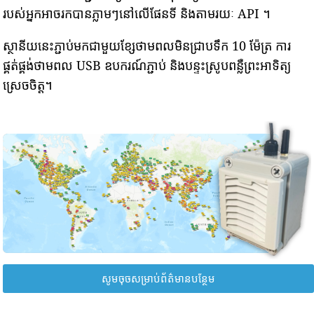
របស់អ្នកអាចរកបានភ្លាមៗនៅលើផែនទី និងតាមរយៈ API ។
ស្ថានីយនេះភ្ជាប់មកជាមួយខ្សែថាមពលមិនជ្រាបទឹក 10 ម៉ែត្រ ការ
ផ្គត់ផ្គង់ថាមពល USB ឧបករណ៍ភ្ជាប់ និងបន្ទះស្រូបពន្លឺព្រះអាទិត្យ
ស្រេចចិត្ត។
សូមចុចសម្រាប់ព័ត៌មានបន្ថែម