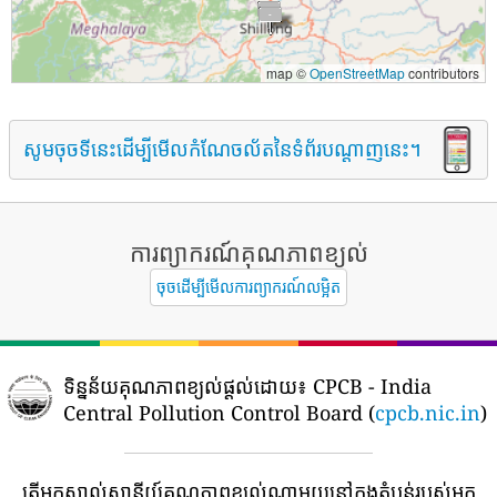
map ©
OpenStreetMap
contributors
សូមចុចទីនេះដើម្បីមើលកំណែចល័តនៃទំព័របណ្តាញនេះ។
ការព្យាករណ៍គុណភាពខ្យល់
ចុចដើម្បីមើលការព្យាករណ៍លម្អិត
ទិន្នន័យគុណភាពខ្យល់ផ្តល់ដោយ៖
CPCB - India
Central Pollution Control Board (
cpcb.nic.in
)
តើអ្នកស្គាល់ស្ថានីយ៍គុណភាពខ្យល់ណាមួយនៅក្នុងតំបន់របស់អ្នក