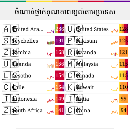
ចំណាត់ថ្នាក់គុណភាពខ្យល់តាមប្រទេស
🇦🇪
🇺🇸
286
128
United Arab Emirates
United States
🇸🇨
🇵🇰
191
125
Seychelles
Pakistan
🇿🇲
🇷🇼
168
121
Zambia
Rwanda
🇺🇬
🇲🇾
156
115
Uganda
Malaysia
🇱🇸
🇨🇦
154
115
Lesotho
Canada
🇨🇱
🇰🇼
154
110
Chile
Kuwait
🇮🇩
🇮🇳
149
99
Indonesia
India
🇿🇦
🇨🇳
141
94
South Africa
China