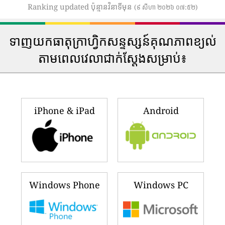
Ranking updated ប៉ុន្មានវិនាទីមុន
(៩ សីហា ២០២៦ ០៧:៥២)
ទាញយកធាតុក្រាហ្វិកសន្ទស្សន៍គុណភាពខ្យល់
តាមពេលវេលាជាក់ស្តែងសម្រាប់៖
iPhone & iPad
Android
Windows Phone
Windows PC