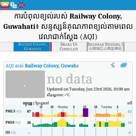
ការបំពុលខ្យល់របស់
Railway Colony,
Guwahati
៖ សន្ទស្សន៍គុណភាពខ្យល់តាមពេល
វេលាជាក់ស្តែង (AQI)
Railway Colony,
Dhaka Us
Shannan Stations, Lhoka
Guwahati
Consulate
山南地区山南监测站
AQI របស់
Railway Colony, Guwahati
:
សន្ទស្សន៍គុណភាពខ្យល់តាមពេលវេល
no data
-
Updated on Tuesday, Jun 23rd 2026, 10:00 am
សីតុណ្ហភាព:
-
°C
បច្ចុប្បន្ន
2 ថ្ងៃកន្លងទៅ
នាទី
អត
PM2.5
87
63
AQI
PM10
38
18
AQI
O3
-
0
AQI