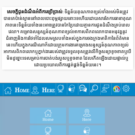
សេចក្តីជូនដំណឹងអំពីការប្រើប្រាស់
: ទិន្នន័យគុណភាពខ្យល់ទាំងអស់មិនត្រូវ
បានគេប៉ាន់ស្មាននៅពេលបោះពុម្ភផ្សាយនោះទេហើយដោយសារតែការធានាគុណ
ភាពនេះទិន្នន័យទាំងនេះអាចត្រូវបានកែប្រែដោយគ្មានការជូនដំណឹងគ្រប់ពេល
វេលា។ គម្រោងសន្ទស្សន៍គុណភាពខ្យល់អាកាសពិភពលោកបានអនុវត្តនូវ
ជំនាញនិងការថែទាំដែលសមស្របទាំងអស់ក្នុងការចងក្រងមាតិកានៃព័ត៌មាន
នេះហើយក្នុងករណីណាក៏ដោយក្រុមការងារគម្រោងសន្ទស្សន៍គុណភាពខ្យល់
អាកាសពិភពលោកឬភ្នាក់ងាររបស់វាត្រូវទទួលខុសត្រូវលើកិច្ចសន្យាខូចខាតឬបើ
មិនដូច្នោះទេសម្រាប់ការបាត់បង់របួសឬខូចខាត ដែលកើតឡើងដោយផ្ទាល់ឬ
ដោយប្រយោលពីការផ្គត់ផ្គង់ទិន្នន័យនេះ។
Home
Here
Home
Here