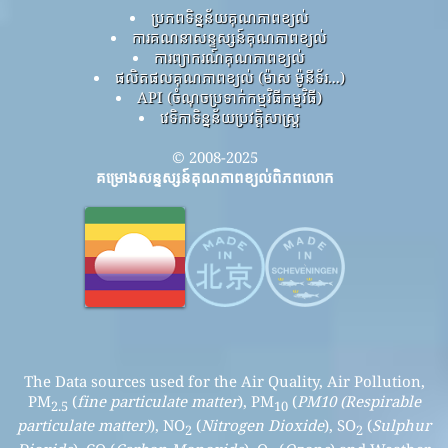
ប្រភពទិន្នន័យគុណភាពខ្យល់
ការគណនាសន្ទស្សន៍គុណភាពខ្យល់
ការព្យាករណ៍គុណភាពខ្យល់
ផលិតផលគុណភាពខ្យល់ (ម៉ាស ម៉ូនីទ័រ...)
API (ចំណុចប្រទាក់កម្មវិធីកម្មវិធី)
វេទិកាទិន្នន័យប្រវត្តិសាស្ត្រ
© 2008-2025
គម្រោងសន្ទស្សន៍គុណភាពខ្យល់ពិភពលោក
The Data sources used for the Air Quality, Air Pollution,
PM
(
fine particulate matter
), PM
(
PM10 (Respirable
2.5
10
particulate matter)
), NO
(
Nitrogen Dioxide
), SO
(
Sulphur
2
2