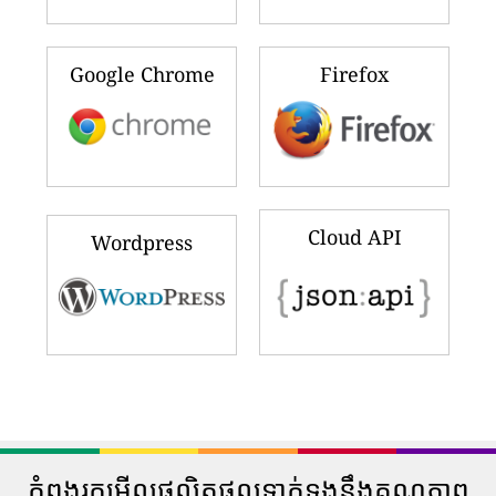
Google Chrome
Firefox
Cloud API
Wordpress
កំពុងរកមើលផលិតផលទាក់ទងនឹងគុណភាព