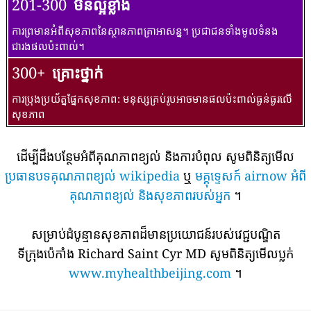
201-300
មិនល្អខ្លាំង
ការព្រមានអំពីសុខភាពនៃស្ថានភាពគ្រាអាសន្ន។ ប្រជាជនទាំងមូលទំនង
ជារងផលប៉ះពាល់។
300+
គ្រោះថ្នាក់
ការប្រុងប្រយ័ត្នផ្នែកសុខភាព: មនុស្សគ្រប់រូបអាចមានផលប៉ះពាល់ធ្ងន់ធ្ងរលើ
សុខភាព
ដើម្បីដឹងបន្ថែមអំពីគុណភាពខ្យល់ និងការបំពុល សូមពិនិត្យមើល
ប្រធានបទគុណភាពខ្យល់ wikipedia
ឬ
មគ្គុទ្ទេសក៍ airnow អំពី
គុណភាពខ្យល់ និងសុខភាពរបស់អ្នក
។
សម្រាប់ដំបូន្មានសុខភាពដ៏មានប្រយោជន៍របស់វេជ្ជបណ្ឌិត
ទីក្រុងប៉េកាំង Richard Saint Cyr MD សូមពិនិត្យមើលប្លក់
www.myhealthbeijing.com
។