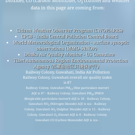
Dioxide
), CO (
Carbon Monoxide
), O
(
Ozone
) and Weather
3
data in this page are coming from:
Citizen Weather Observer Program (CWOP/APRS)
CPCB - India Central Pollution Control Board
World Meteorological Organization - surface synoptic
observations (WMO-SYNOP)
Dhaka Air Quality Monitor - US Consulate
Tibet Autonomous Region Environmental Protection
Agency (西藏自治区环境保护厅)
Railway Colony, Guwahati, India Air Pollution
Railway Colony, Guwahati overall air quality index
is 87
Railway Colony, Guwahati PM
(fine particulate matter)
2.5
AQI is 87 - Railway Colony, Guwahati PM
(PM10
10
(Respirable particulate matter)) AQI is 38 - Railway Colony,
Guwahati NO
(Nitrogen Dioxide) AQI is n/a - Railway
2
Colony, Guwahati SO
(Sulphur Dioxide) AQI is 15 - Railway
2
Colony, Guwahati O
(Ozone) AQI is 0 - Railway Colony,
3
Guwahati CO (Carbon Monoxide) AQI is n/a -