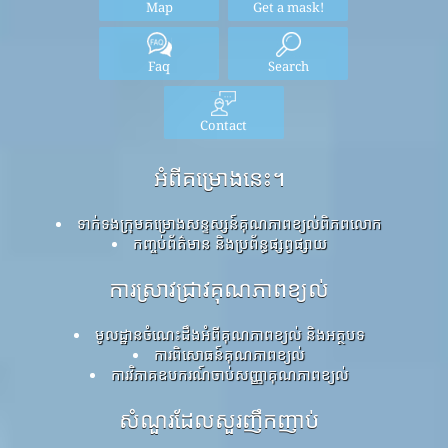
Map
Get a mask!
Faq
Search
Contact
អំពីគម្រោងនេះ។
ទាក់ទងក្រុមគម្រោងសន្ទស្សន៍គុណភាពខ្យល់ពិភពលោក
កញ្ចប់ព័ត៌មាន និងប្រព័ន្ធផ្សព្វផ្សាយ
ការស្រាវជ្រាវគុណភាពខ្យល់
មូលដ្ឋានចំណេះដឹងអំពីគុណភាពខ្យល់ និងអត្ថបទ
ការពិសោធន៍គុណភាពខ្យល់
ការវិភាគឧបករណ៍ចាប់សញ្ញាគុណភាពខ្យល់
សំណួរដែលសួរញឹកញាប់