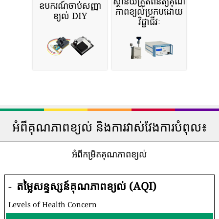
ស្ថានីយ៍ត្រួតពិនិត្យគុណ
ឧបករណ៍ចាប់សញ្ញា
ភាពខ្យល់ប្រកបដោយ
ខ្យល់ DIY
វិជ្ជាជីវៈ
អំពីគុណភាពខ្យល់ និងការវាស់វែងការបំពុល៖
អំពីកម្រិតគុណភាពខ្យល់
-
តម្លៃសន្ទស្សន៍គុណភាពខ្យល់ (AQI)
Levels of Health Concern