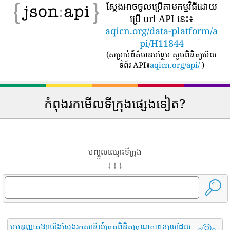
ស្តែងអាចចូលប្រើតាមកម្មវិធីដោយ
ប្រើ url API នេះ៖
aqicn.org/data-platform/a
pi/H11844
(
សម្រាប់ព័ត៌មានបន្ថែម សូមពិនិត្យមើល
ទំព័រ API៖
aqicn.org/api/
)
កំពុងរកមើលទីក្រុងផ្សេងទៀត?
បញ្ចូលឈ្មោះទីក្រុង
↓ ↓ ↓
ឬអនុញ្ញាតឱ្យយើងស្វែងរកស្ថានីយ៍ត្រួតពិនិត្យគុណភាពខ្យល់ដែល