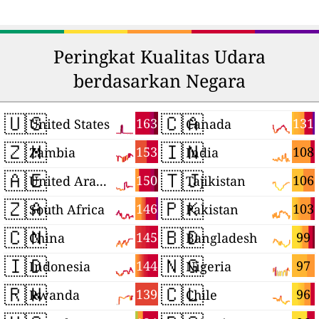
Peringkat Kualitas Udara
berdasarkan Negara
🇺🇸
🇨🇦
163
131
United States
Canada
🇿🇲
🇮🇳
153
108
Zambia
India
🇦🇪
🇹🇯
150
106
United Arab Emirates
Tajikistan
🇿🇦
🇵🇰
146
103
South Africa
Pakistan
🇨🇳
🇧🇩
145
99
China
Bangladesh
🇮🇩
🇳🇬
144
97
Indonesia
Nigeria
🇷🇼
🇨🇱
139
96
Rwanda
Chile