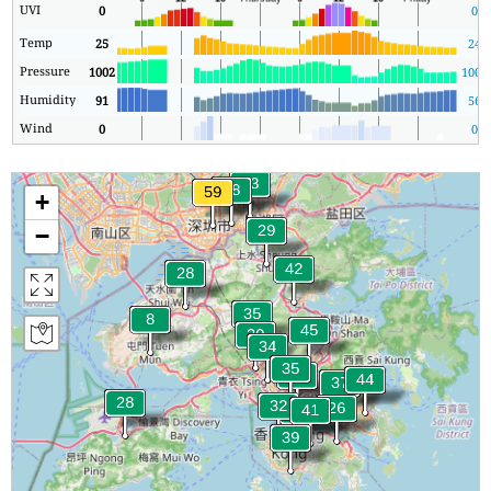
UVI
0
0
Temp
25
24
Pressure
1002
1001
Humidity
91
56
Wind
0
0
+
−