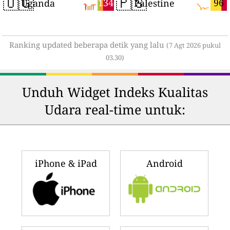
🇺🇬
🇵🇸
134
96
Uganda
Palestine
Ranking updated beberapa detik yang lalu
(7 Agt 2026 pukul
03.30)
Unduh Widget Indeks Kualitas
Udara real-time untuk:
iPhone & iPad
Android