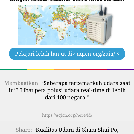
Pelajari lebih lanjut di
> aqicn.org/gaia/ <
Membagikan: “
Seberapa tercemarkah udara saat
ini? Lihat peta polusi udara real-time di lebih
dari 100 negara.
”
https://aqicn.org/here/id/
Share
: “
Kualitas Udara di Sham Shui Po,