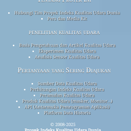
Hubungi Tim Proyek Indeks Kualitas Udara Dunia
Pers dan Media Kit
penelitian kualitas udara
Basis Pengetahuan dan Artikel Kualitas Udara
Eksperimen Kualitas Udara
Analisis Sensor Kualitas Udara
Pertanyaan yang Sering Diajukan
Sumber Data Kualitas Udara
Perhitungan Indeks Kualitas Udara
Peramalan Kualitas Udara
Produk Kualitas Udara (masker, Monitor…)
API (Antarmuka Pemrograman Aplikasi)
Platform Data Historis
© 2008-2025
Proyek Indeks Kualitas Udara Dunia