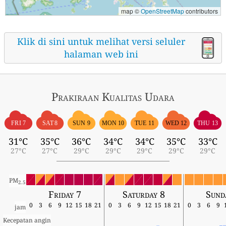
map ©
OpenStreetMap
contributors
Klik di sini untuk melihat versi seluler
halaman web ini
Prakiraan Kualitas Udara
FRI 7
SAT 8
SUN 9
MON 10
TUE 11
WED 12
THU 13
31°C
35°C
36°C
34°C
34°C
35°C
33°C
27°C
27°C
29°C
29°C
29°C
29°C
29°C
PM
2.5
Friday 7
Saturday 8
Sund
0
3
6
9
12
15
18
21
0
3
6
9
12
15
18
21
0
3
6
9
jam
Kecepatan angin