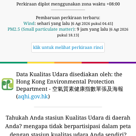
Perkiraan diplot menggunakan zona waktu +08:00
Pembaruan perkiraan terbaru:
Wind
: sehari yang lalu
[6 Agt 2026 pukul 04.45]
PM2.5 (Small particulate matter)
: 9 jam yang lalu
[6 Agt 2026
pukul 18.13]
klik untuk melihat perkiraan rinci
Data Kualitas Udara disediakan oleh:
the
Hong Kong Environmental Protection
Department - 空氣質素健康指數單張及海報
(
aqhi.gov.hk
)
Tahukah Anda stasiun Kualitas Udara di daerah
Anda?
mengapa tidak berpartisipasi dalam peta
dengan stasiun kualitas udara Anda sendiri?