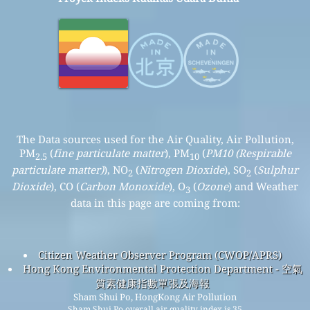
The Data sources used for the Air Quality, Air Pollution,
PM
(
fine particulate matter
), PM
(
PM10 (Respirable
2.5
10
particulate matter)
), NO
(
Nitrogen Dioxide
), SO
(
Sulphur
2
2
Dioxide
), CO (
Carbon Monoxide
), O
(
Ozone
) and Weather
3
data in this page are coming from:
Citizen Weather Observer Program (CWOP/APRS)
Hong Kong Environmental Protection Department - 空氣
質素健康指數單張及海報
Sham Shui Po, HongKong Air Pollution
Sham Shui Po overall air quality index is 35