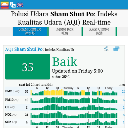
Polusi Udara
Sham Shui Po
: Indeks
Kualitas Udara (AQI) Real-time
Sham Shui Po
Mong Kok
Kwai Chung
深水埗
旺角
葵涌
AQI
Sham Shui Po
:
Indeks Kualitas Udara (AQI) Real-time Sham Shui P
Baik
35
Updated on Friday 5:00
suhu:
25
°C
saat ini
2 hari terakhir
meni
PM2.5
35
22
AQI
PM10
10
6
AQI
O3
2
2
AQI
NO2
21
8
AQI
SO2
4
1
AQI