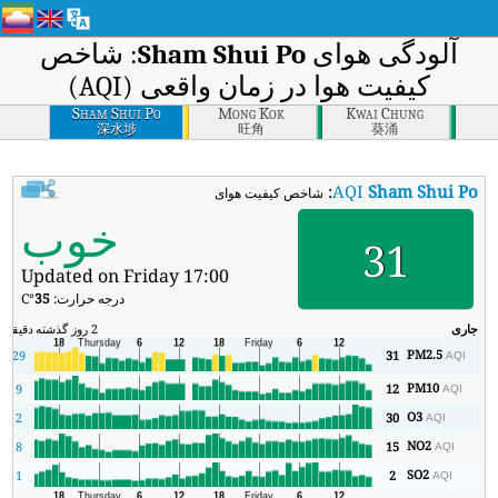
آلودگی هوای
Sham Shui Po
: شاخص
کیفیت هوا در زمان واقعی (AQI)
Sham Shui Po
Mong Kok
Kwai Chung
深水埗
旺角
葵涌
:
AQI
Sham Shui Po
شاخص کیفیت هوای بی‌درنگ Sham Shui Po (AQI).
خوب
31
Updated on Friday 17:00
درجه حرارت:
35
°C
جاری
2 روز گذشته
دقیقه
حد
PM2.5
29
31
AQI
PM10
9
12
AQI
O3
2
30
AQI
NO2
8
15
AQI
SO2
1
2
AQI