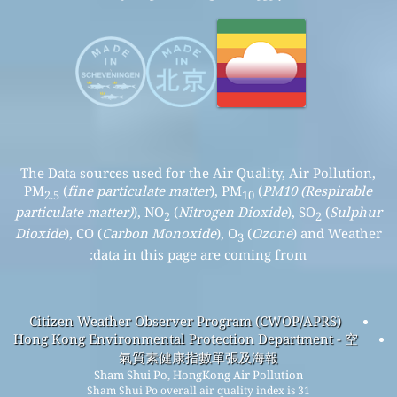
The Data sources used for the Air Quality, Air Pollution,
PM
(
fine particulate matter
), PM
(
PM10 (Respirable
2.5
10
particulate matter)
), NO
(
Nitrogen Dioxide
), SO
(
Sulphur
2
2
Dioxide
), CO (
Carbon Monoxide
), O
(
Ozone
) and Weather
3
data in this page are coming from:
Citizen Weather Observer Program (CWOP/APRS)
Hong Kong Environmental Protection Department - 空
氣質素健康指數單張及海報
Sham Shui Po, HongKong Air Pollution
Sham Shui Po overall air quality index is 31