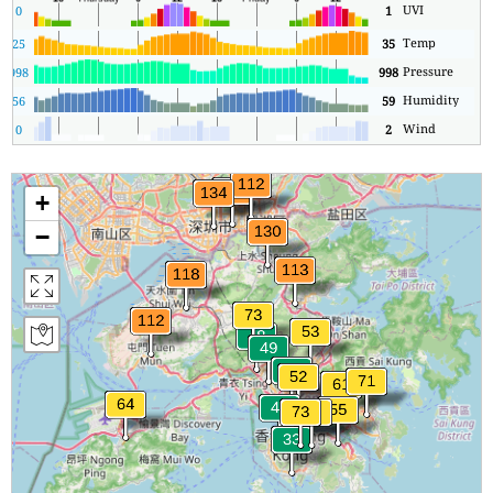
UVI
0
1
Temp
25
35
Pressure
5
998
998
Humidity
56
59
Wind
0
2
+
−