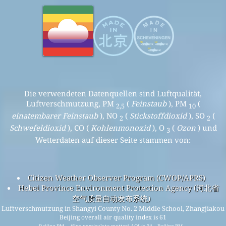
Die verwendeten Datenquellen sind Luftqualität,
Luftverschmutzung, PM
(
Feinstaub
), PM
(
2,5
10
einatembarer Feinstaub
), NO
(
Stickstoffdioxid
), SO
(
2
2
Schwefeldioxid
), CO (
Kohlenmonoxid
), O
(
Ozon
) und
3
Wetterdaten auf dieser Seite stammen von:
Citizen Weather Observer Program (CWOP/APRS)
Hebei Province Environment Protection Agency (河北省
空气质量自动发布系统)
Luftverschmutzung in Shangyi County No. 2 Middle School, Zhangjiakou
Beijing overall air quality index is 61