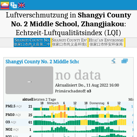
Luftverschmutzung in
Shangyi County
No. 2 Middle School, Zhangjiakou
:
Echtzeit-Luftqualitätsindex (LQI)
Shangyi County No.
Shangyi County Environmental Protection Bur
Huai'an Environmental Pr
2 Middle School,
张家口市尚义县第二中
张家口市尚义县环境保护局
张家口市怀安环保局
学
Zhangjiakou
Shangyi County No. 2 Middle School, Zhangjiakou
AQI
:
Shang
no data
-
Aktualisiert Do., 11 Aug 2022 16:00
Primärschadstoff:
o3
aktuell
letzten 2 Tage
Mind
PM2.5
21
13
AQI
PM10
25
4
AQI
O3
61
6
AQI
NO2
1
1
AQI
SO2
6
5
AQI