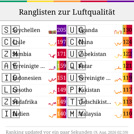
Ranglisten zur Luftqualität
🇸🇨
🇺🇬
205
130
Seychellen
Uganda
🇨🇱
🇨🇳
197
124
Chile
China
🇿🇲
🇺🇿
171
122
Sambia
Usbekistan
🇦🇪
🇶🇦
159
121
Vereinigte Arabische Emirate
Katar
🇮🇩
🇺🇸
151
119
Indonesien
Vereinigte Staaten
🇱🇸
🇵🇰
149
117
Lesotho
Pakistan
🇿🇦
🇹🇯
149
113
Südafrika
Tadschikistan
🇮🇳
🇲🇾
140
110
Indien
Malaysia
Ranking updated vor ein paar Sekunden
(9. Aug. 2026 02:59)