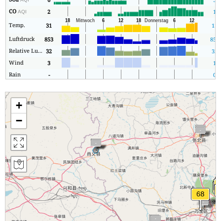
CO
2
1
AQI
Temp.
31
13
Luftdruck
853
852
Relative Luftfeuchtigkeit
32
32
Wind
3
1
Rain
-
0
+
−