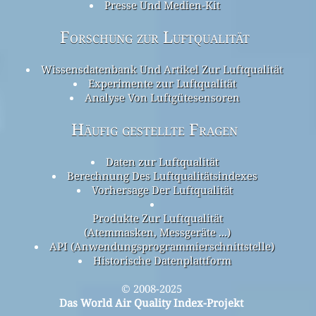
Presse Und Medien-Kit
Forschung zur Luftqualität
Wissensdatenbank Und Artikel Zur Luftqualität
Experimente zur Luftqualität
Analyse Von Luftgütesensoren
Häufig gestellte Fragen
Daten zur Luftqualität
Berechnung Des Luftqualitätsindexes
Vorhersage Der Luftqualität
Produkte Zur Luftqualität
(Atemmasken, Messgeräte ...)
API (Anwendungsprogrammierschnittstelle)
Historische Datenplattform
© 2008-2025
Das World Air Quality Index-Projekt