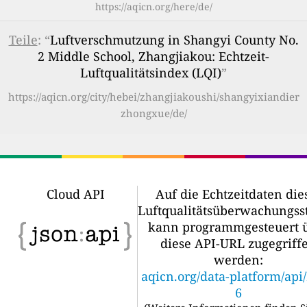
https://aqicn.org/here/de/
Teile
: “
Luftverschmutzung in Shangyi County No.
2 Middle School, Zhangjiakou: Echtzeit-
Luftqualitätsindex (LQI)
”
https://aqicn.org/city/hebei/zhangjiakoushi/shangyixiandier
zhongxue/de/
Cloud API
Auf die Echtzeitdaten die
Luftqualitätsüberwachungss
kann programmgesteuert 
diese API-URL zugegriff
werden:
aqicn.org/data-platform/api
6