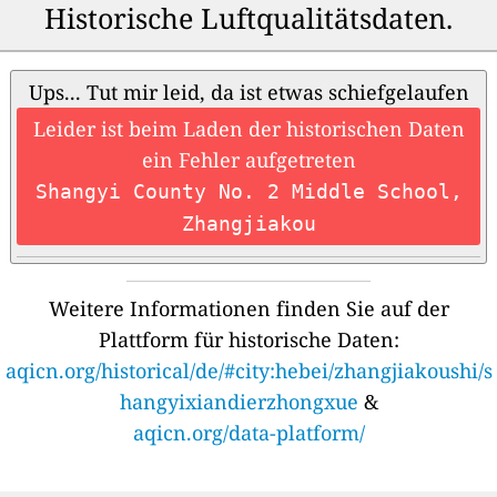
Historische Luftqualitätsdaten.
Ups... Tut mir leid, da ist etwas schiefgelaufen
Leider ist beim Laden der historischen Daten
ein Fehler aufgetreten
Shangyi County No. 2 Middle School,
Zhangjiakou
Weitere Informationen finden Sie auf der
Plattform für historische Daten:
aqicn.org/historical/de/#city:hebei/zhangjiakoushi/s
hangyixiandierzhongxue
&
aqicn.org/data-platform/