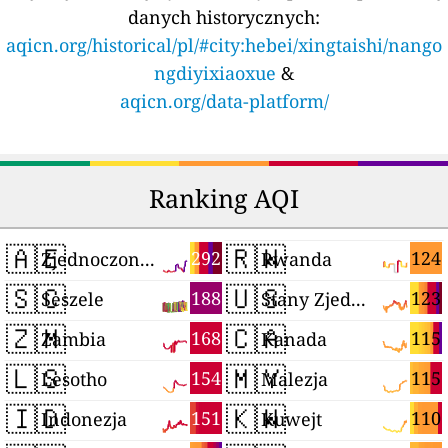
danych historycznych:
aqicn.org/historical/pl/#city:hebei/xingtaishi/nango
ngdiyixiaoxue
&
aqicn.org/data-platform/
Ranking AQI
🇦🇪
🇷🇼
292
124
Zjednoczone Emiraty Arabskie
Rwanda
🇸🇨
🇺🇸
188
123
Seszele
Stany Zjednoczone
🇿🇲
🇨🇦
168
115
Zambia
Kanada
🇱🇸
🇲🇾
154
115
Lesotho
Malezja
🇮🇩
🇰🇼
151
110
Indonezja
Kuwejt