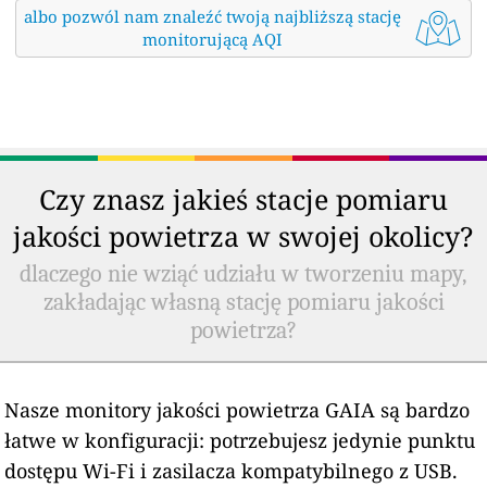
albo pozwól nam znaleźć twoją najbliższą stację
monitorującą AQI
Czy znasz jakieś stacje pomiaru
jakości powietrza w swojej okolicy?
dlaczego nie wziąć udziału w tworzeniu mapy,
zakładając własną stację pomiaru jakości
powietrza?
Nasze monitory jakości powietrza GAIA są bardzo
łatwe w konfiguracji: potrzebujesz jedynie punktu
dostępu Wi-Fi i zasilacza kompatybilnego z USB.