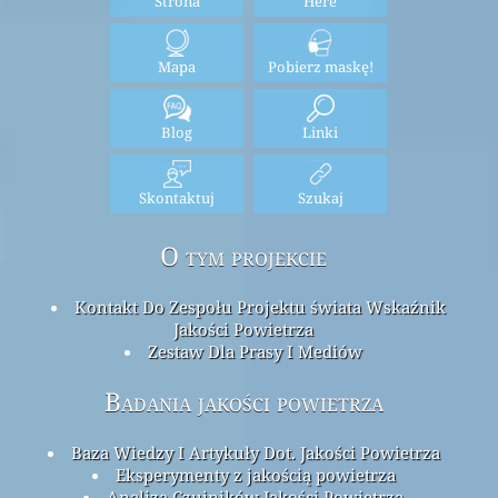
Strona
Here
Mapa
Pobierz maskę!
Blog
Linki
Skontaktuj
Szukaj
O tym projekcie
Kontakt Do Zespołu Projektu świata Wskaźnik
Jakości Powietrza
Zestaw Dla Prasy I Mediów
Badania jakości powietrza
Baza Wiedzy I Artykuły Dot. Jakości Powietrza
Eksperymenty z jakością powietrza
Analiza Czujników Jakości Powietrza