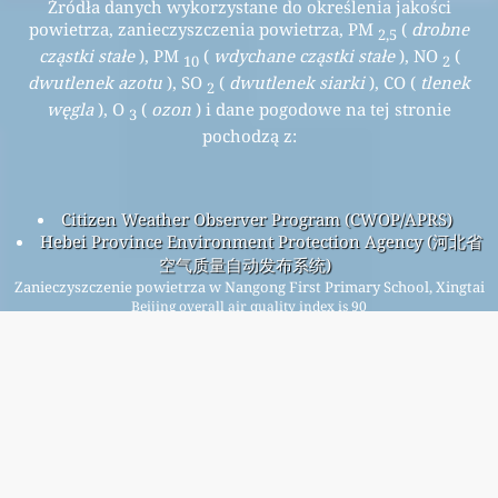
Źródła danych wykorzystane do określenia jakości
powietrza, zanieczyszczenia powietrza, PM
(
drobne
2,5
cząstki stałe
), PM
(
wdychane cząstki stałe
), NO
(
10
2
dwutlenek azotu
), SO
(
dwutlenek siarki
), CO (
tlenek
2
węgla
), O
(
ozon
) i dane pogodowe na tej stronie
3
pochodzą z:
Citizen Weather Observer Program (CWOP/APRS)
Hebei Province Environment Protection Agency (河北省
空气质量自动发布系统)
Zanieczyszczenie powietrza w Nangong First Primary School, Xingtai
Beijing overall air quality index is 90
Beijing PM
(fine particulate matter) AQI is 89 - Beijing PM
2.5
10
(respirable particulate matter) AQI is 90 - Beijing NO
2
(nitrogen dioxide) AQI is 21 - Beijing SO
(sulfur dioxide) AQI
2
is 4 - Beijing O
(ozone) AQI is 8 - Beijing CO (carbon
3
monoxide) AQI is 3 -
Zapisz się na naszą bezpłatną comiesięczną listę