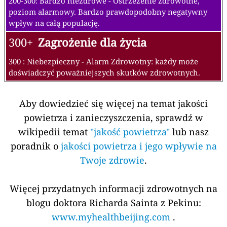
200-300: Bardzo niezdrowe - Ostrzeżenie zdrowotne,
poziom alarmowy. Bardzo prawdopodobny negatywny
wpływ na całą populację.
300+
Zagrożenie dla życia
300 : Niebezpieczny - Alarm Zdrowotny: każdy może
doświadczyć poważniejszych skutków zdrowotnych.
Aby dowiedzieć się więcej na temat jakości
powietrza i zanieczyszczenia, sprawdź w
wikipedii temat
"jakość powietrza"
lub nasz
poradnik o
jakości powietrza i jego wpływie na
Twoje zdrowie
.
Więcej przydatnych informacji zdrowotnych na
blogu doktora Richarda Sainta z Pekinu:
www.myhealthbeijing.com
.