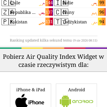
🇨🇱
🇮🇳
144
99
Chile
Indie
🇿🇦
🇨🇳
137
96
Republika Południowej Afryki
Chiny
🇵🇰
🇹🇯
131
94
Pakistan
Tadżykistan
Ranking updated kilka sekund temu
(9 sie 2026 08:11)
Pobierz Air Quality Index Widget w
czasie rzeczywistym dla:
iPhone & iPad
Android