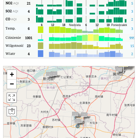
NO2
21
5
AQI
SO2
4
3
AQI
CO
3
2
AQI
Temp.
6
3
Ciśnienie
1001
999
Wilgotność
23
15
Wiatr
4
2
+
−