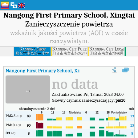
Nangong First Primary School, Xingtai
Zanieczyszczenie powietrza
wskaźnik jakości powietrza (AQI) w czasie
rzeczywistym.
Nangong First
Nangong City Pure Water Bank Community, Xi
Nangong City Local Taxati
Primary School,
邢台市南宫第一小学
邢台市南宫市纯水岸小区
邢台市南宫市地税局
Xingtai
Nangong First Primary School, Xingtai
AQI
:
Nangong First Prima
no data
-
Zaktualizowano Pn, 13 mar 2023 04:00
Główny czynnik zanieczyszczający:
pm10
aktualny
ostatnie 2 dni
min
m
PM2.5
89
13
AQI
PM10
90
25
AQI
O3
8
8
AQI