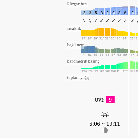
Rüzgar hızı
2
3
5
8
9
9
8
8
9
sıcaklık
27°
26°
29°
31°
31°
30°
26°
24°
22°
2
bağıl nem
77
81
68
56
53
57
63
59
47
barometrik basınç
1006
1006
1008
1009
1009
1009
1011
1012
1013
1
toplam yağış
9
UVI:
5:06 ~ 19:11