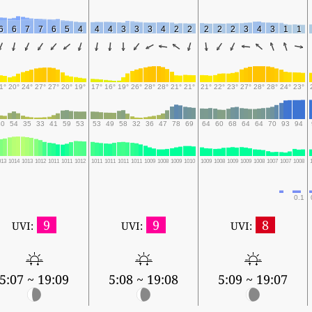
6
6
7
7
6
5
4
4
4
3
3
3
4
2
2
2
2
2
3
4
3
1
1
1°
20°
24°
27°
27°
20°
19°
17°
16°
19°
26°
28°
28°
21°
21°
21°
22°
23°
27°
28°
28°
24°
23°
40
54
35
33
41
59
53
53
49
58
32
36
47
78
69
64
60
68
64
64
70
93
94
013
1014
1013
1012
1011
1011
1012
1011
1011
1011
1011
1009
1008
1009
1010
1009
1008
1009
1009
1008
1007
1007
1008
0.1
9
9
8
UVI:
UVI:
UVI:
5:07 ~ 19:09
5:08 ~ 19:08
5:09 ~ 19:07