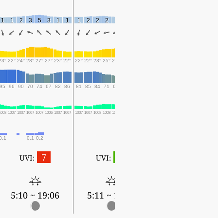
1
1
2
3
5
3
1
1
1
2
2
2
1
0
2
2
2
3
2
2
1
2
3
23°
22°
24°
28°
27°
27°
23°
22°
22°
22°
23°
25°
26°
24°
23°
24°
24°
22°
24°
25°
28°
27°
25°
95
96
90
70
74
67
82
86
81
85
84
71
64
79
80
69
64
81
78
75
67
61
52
1008
1007
1007
1007
1007
1006
1007
1007
1007
1007
1008
1008
1008
1007
1008
1008
1007
1008
1008
1008
1007
1007
1007
0.1
0.1
0.2
0.1
1.6
1.7
7
1
UVI:
UVI:
5:12 ~ 19:03
5:10 ~ 19:06
5:11 ~ 19:05