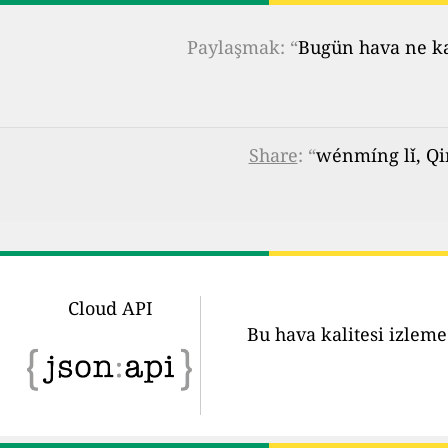
Paylaşmak: “
Bugün hava ne kad
Share
: “
wénmíng lǐ, Qi
Cloud API
Bu hava kalitesi izleme