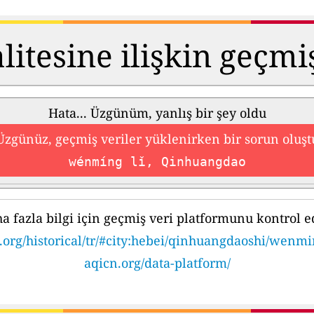
itesine ilişkin geçmi
Hata... Üzgünüm, yanlış bir şey oldu
Üzgünüz, geçmiş veriler yüklenirken bir sorun oluşt
wénmíng lǐ, Qinhuangdao
a fazla bilgi için geçmiş veri platformunu kontrol e
.org/historical/tr/#city:hebei/qinhuangdaoshi/wenmi
aqicn.org/data-platform/