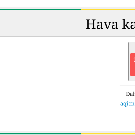
Hava kal
Dah
aqicn