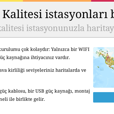
Kalitesi istasyonları
alitesi istasyonunuzla harita
kurulumu çok kolaydır: Yalnızca bir WIFI
üç kaynağına ihtiyacınız vardır.
a kirliliği seviyeleriniz haritalarda ve
 güç kablosu, bir USB güç kaynağı, montaj
li ile birlikte gelir.