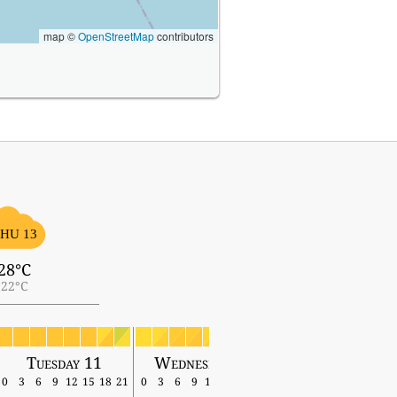
map ©
OpenStreetMap
contributors
HU 13
28°C
22°C
Tuesday 11
Wednesday 12
Thursday 13
0
3
6
9
12
15
18
21
0
3
6
9
12
15
18
21
0
3
6
9
12
15
18