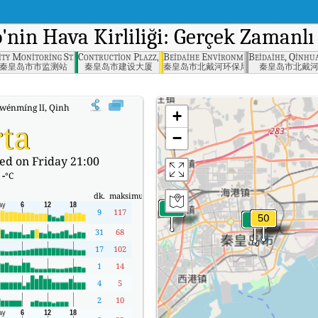
o
'nin Hava Kirliliği: Gerçek Zamanl
nhuangdao
ity Monitoring Station, Qinhuangdao
Contruction Plazz, Qinhuangdao
Beidaihe Environmental Protection
Beidaihe, Qinhu
秦皇岛市市监测站
秦皇岛市建设大厦
秦皇岛市北戴河环保局
秦皇岛市北戴
wénmíng lǐ, Qinhuangdao'nin Gerçek Zamanlı Hava Kalitesi Endeksi (AQI).
+
ta
−
ed on Friday 21:00
:
-
°C
dk.
maksimum
9
117
31
68
17
102
1
14
4
5
2
10