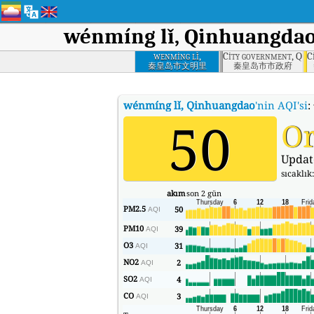
wénmíng lǐ, Qinhuangda
wenming lǐ,
City government, Qi
C
Qinhuangdao
秦皇岛市文明里
秦皇岛市市政府
wénmíng lǐ, Qinhuangdao
'nin AQI'si
:
50
Or
Updat
sıcaklık
akım
son 2 gün
PM2.5
50
AQI
PM10
39
AQI
O3
31
AQI
NO2
2
AQI
SO2
4
AQI
CO
3
AQI