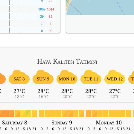
9
22
1009
1014
39
85
1
4
0
99
Hava Kalitesi Tahmini
7
SAT 8
SUN 9
MON 10
TUE 11
WED 12
T
C
27°C
28°C
28°C
28°C
27°C
18°C
16°C
20°C
22°C
22°C
Saturday 8
Sunday 9
Monday 10
3
6
9
12
15
18
21
0
3
6
9
12
15
18
21
0
3
6
9
12
15
18
21