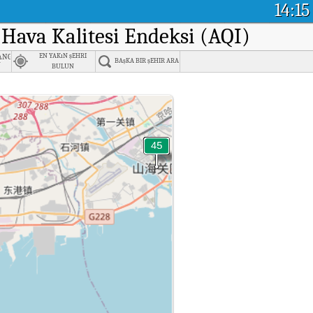
14:15
ı Hava Kalitesi Endeksi (AQI)
 Bureau, Qinhuangdao
angdao
EN YAKıN şEHRI
BAşKA BIR şEHIR ARA
河
BULUN