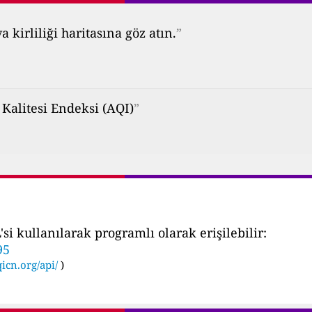
kirliliği haritasına göz atın.
”
Kalitesi Endeksi (AQI)
”
i kullanılarak programlı olarak erişilebilir:
95
icn.org/api/
)