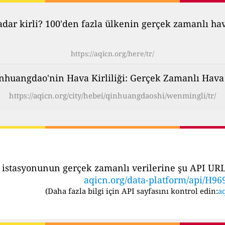
ar kirli? 100'den fazla ülkenin gerçek zamanlı hava 
https://aqicn.org/here/tr/
nhuangdao'nin Hava Kirliliği: Gerçek Zamanlı Hava 
https://aqicn.org/city/hebei/qinhuangdaoshi/wenmingli/tr/
 istasyonunun gerçek zamanlı verilerine şu API URL's
aqicn.org/data-platform/api/H96
(
Daha fazla bilgi için API sayfasını kontrol edin:
aq