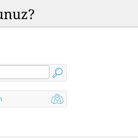
sunuz?
m