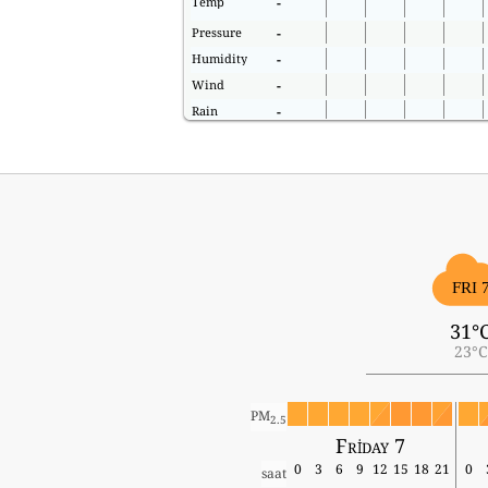
Temp
-
Pressure
-
Humidity
-
Wind
-
Rain
-
FRI 
31°
23°C
PM
2.5
Friday 7
0
3
6
9
12
15
18
21
0
saat