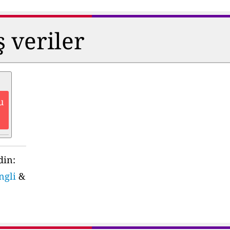
ş veriler
u
din:
ngli
&