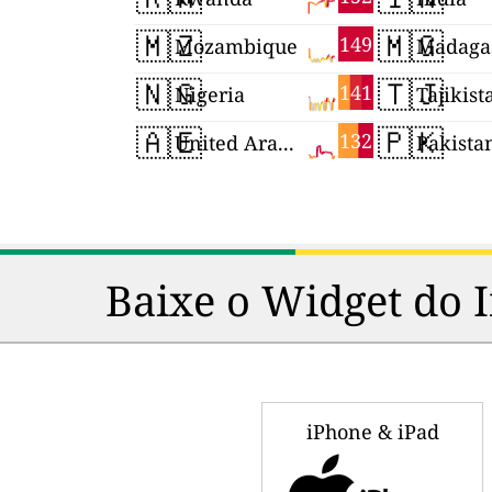
🇲🇿
🇲🇬
149
Mozambique
Madaga
🇳🇬
🇹🇯
141
Nigeria
Tajikist
🇦🇪
🇵🇰
132
United Arab Emirates
Pakista
Baixe o Widget do 
iPhone & iPad