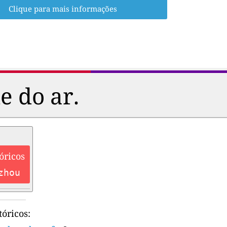
Clique para mais informações
e do ar.
óricos
zhou
óricos: