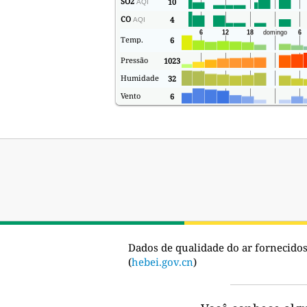
SO2
10
AQI
CO
4
AQI
Temp.
6
Pressão
1023
Humidade
32
Vento
6
Dados de qualidade do ar fornecidos
(
hebei.gov.cn
)