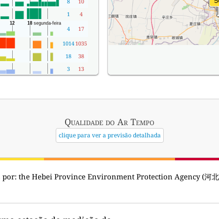
8
10
1
4
4
17
1014
1035
18
38
3
13
Qualidade do Ar
Tempo
clique para ver a previsão detalhada
 por:
the Hebei Province Environment Protection Age