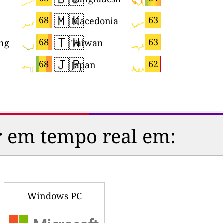
🇲🇰
🇸🇬
68
63
Macedonia
Singapor
🇹🇼
🇧🇦
68
63
ng
Taiwan
🇯🇵
🇬🇷
68
62
Japan
Greece
r em tempo real em:
Windows PC