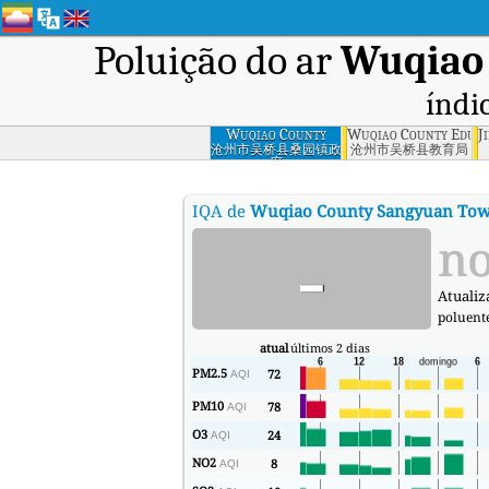
Poluição do ar
Wuqiao
índi
Wuqiao County
Wuqiao County Educa
J
Sangyuan Town
沧州市吴桥县桑园镇政
沧州市吴桥县教育局
府
Government,
Cangzhou
IQA de
Wuqiao County Sangyuan To
-
no
Atualiz
poluent
atual
últimos 2 dias
PM2.5
72
AQI
PM10
78
AQI
O3
24
AQI
NO2
8
AQI