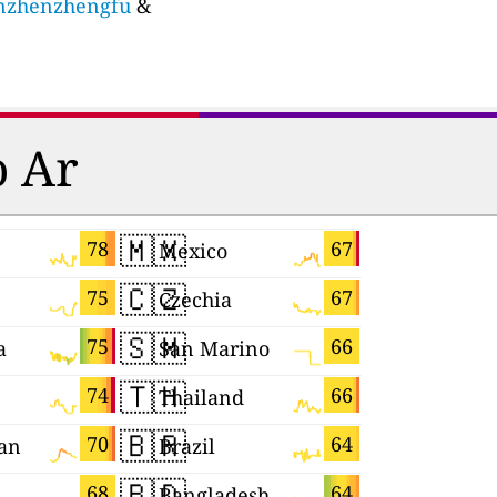
anzhenzhengfu
&
o Ar
🇲🇽
🇵🇱
78
67
Mexico
Poland
🇨🇿
🇨🇲
75
67
Czechia
Cameroo
🇸🇲
🇷🇺
75
66
a
San Marino
🇹🇭
🇲🇨
74
66
Thailand
Monaco
🇧🇷
🇭🇺
70
64
an
Brazil
Hungary
🇧🇩
🇸🇰
68
64
Bangladesh
Slovakia