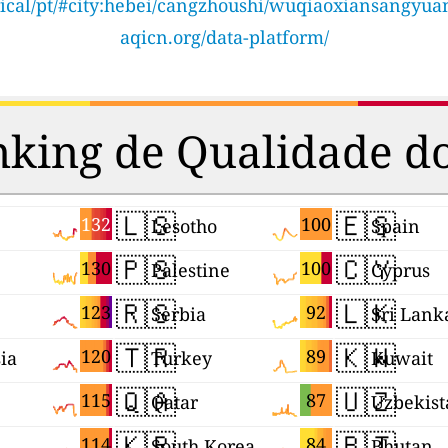
orical/pt/#city:hebei/cangzhoushi/wuqiaoxiansangyu
aqicn.org/data-platform/
king de Qualidade d
🇱🇸
🇪🇸
132
100
Lesotho
Spain
🇵🇸
🇨🇾
130
100
Palestine
Cyprus
🇷🇸
🇱🇰
123
92
Serbia
Sri Lank
🇹🇷
🇰🇼
120
89
ia
Turkey
Kuwait
🇶🇦
🇺🇿
115
87
Qatar
Uzbekist
🇰🇷
🇧🇹
114
84
South Korea
Bhutan