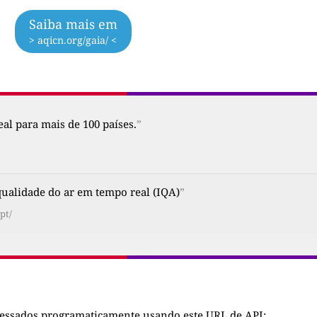
Saiba mais em
> aqicn.org/gaia/ <
al para mais de 100 países.
”
alidade do ar em tempo real (IQA)
”
pt/
cessados programaticamente usando este URL de API: