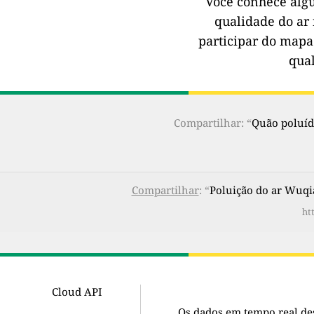
Você conhece alg
qualidade do ar 
participar do mapa
qua
Compartilhar: “
Quão poluído
Compartilhar
: “
Poluição do ar Wuqi
ht
Cloud API
Os dados em tempo real de