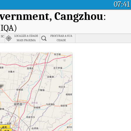
07:41
overnment, Cangzhou
:
(IQA)
ngshui
 school, Dezhou
LOCALIZE A CIDADE
PROCURAR A SUA
MAIS PRóXIMA
CIDADE
 real em Wuqiao County Sangyuan Town Government, Cangzhou.