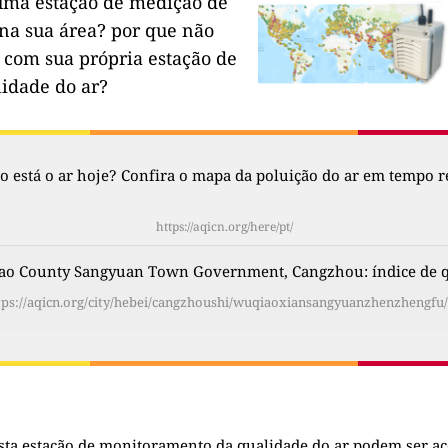
uma estação de medição de
na sua área?
por que não
 com sua própria estação de
lidade do ar?
 está o ar hoje? Confira o mapa da poluição do ar em tempo re
https://aqicn.org/here/pt/
ao County Sangyuan Town Government, Cangzhou: índice de qu
tps://aqicn.org/city/hebei/cangzhoushi/wuqiaoxiansangyuanzhenzhengfu/
sta estação de monitoramento da qualidade do ar podem ser a