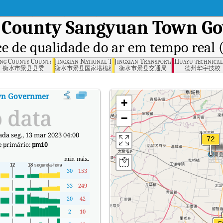
 County Sangyuan Town G
ce de qualidade do ar em tempo real 
tion Bureau, Cangzhou
ing County County Committee, Hengshui
Jingxian National Tower Test Center, Hengshui
Jingxian Transportation Bureau, He
Huayu technical
衡水市景县县委
衡水市景县国家塔桅检验中心
衡水市景县交通局
德州华宇技校
wn Government, Cangzhou
:
Índice de Qualidade do Ar (IQA) em tempo
+
 data
−
ada seg., 13 mar 2023 04:00
e primário:
pm10
min
máx.
30
153
33
249
20
42
2
10