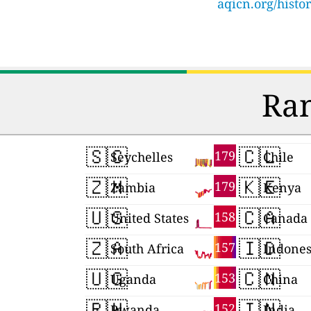
aqicn.org/hist
Ran
🇸🇨
🇨🇱
179
Seychelles
Chile
🇿🇲
🇰🇪
179
Zambia
Kenya
🇺🇸
🇨🇦
158
United States
Canada
🇿🇦
🇮🇩
157
South Africa
Indones
🇺🇬
🇨🇳
153
Uganda
China
🇷🇼
🇮🇳
152
Rwanda
India