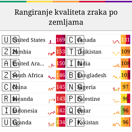
Rangiranje kvaliteta zraka po
zemljama
🇺🇸
🇨🇦
169
131
United States
Canada
🇿🇲
🇹🇯
153
109
Zambia
Tajikistan
🇦🇪
🇮🇳
150
108
United Arab Emirates
India
🇿🇦
🇧🇩
146
105
South Africa
Bangladesh
🇨🇳
🇳🇬
145
97
China
Nigeria
🇷🇼
🇵🇸
143
96
Rwanda
Palestine
🇮🇩
🇶🇦
142
96
Indonesia
Qatar
🇺🇬
🇵🇰
134
96
Uganda
Pakistan