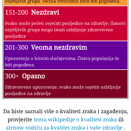
osjetljivih grupa. Većina verovatno neće biti pogođena.
151-200
Nezdravi
Svako može početi osjećati posljedice na zdravlje; članovi
osjetljivih grupa mogu imati ozbiljnije zdravstvene
posljedice
201-300
Veoma nezdravim
Upozorenja o hitnim slučajevima. Čitava populacija će
biti pogođena.
300+
Opasno
Zdravstveno upozorenje: svako može osjetiti ozbiljnije
posljedice na zdravlje
Da biste saznali više o kvaliteti zraka i zagađenju,
provjerite
temu wikipedije o kvaliteti zraka
ili
airnow vodiču za kvalitet zraka i vaše zdravlje
.