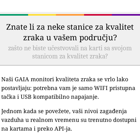
Znate li za neke stanice za kvalitet
zraka u vašem području?
zašto ne biste učestvovali na karti sa svojom
stanicom za kvalitet zraka?
Naši GAIA monitori kvaliteta zraka se vrlo lako
postavljaju: potrebna vam je samo WIFI pristupna
tačka i USB kompatibilno napajanje.
Jednom kada se povežete, vaši nivoi zagađenja
vazduha u realnom vremenu su trenutno dostupni
na kartama i preko API-ja.