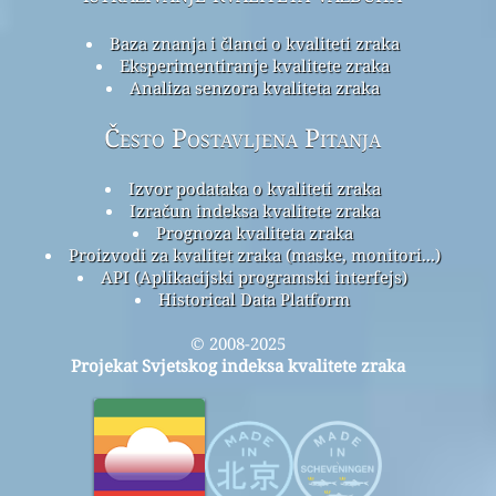
Baza znanja i članci o kvaliteti zraka
Eksperimentiranje kvalitete zraka
Analiza senzora kvaliteta zraka
Često Postavljena Pitanja
Izvor podataka o kvaliteti zraka
Izračun indeksa kvalitete zraka
Prognoza kvaliteta zraka
Proizvodi za kvalitet zraka (maske, monitori...)
API (Aplikacijski programski interfejs)
Historical Data Platform
© 2008-2025
Projekat Svjetskog indeksa kvalitete zraka