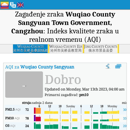
Zagađenje zraka
Wuqiao County
Sangyuan Town Government,
Cangzhou
: Indeks kvalitete zraka u
realnom vremenu (AQI)
Wuqiao County
Wuqiao County Education Bureau, Cangzhou
Jing County County Commi
Sangyuan Town
沧州市吴桥县桑园镇政
沧州市吴桥县教育局
衡水市景县县委
府
Government,
Cangzhou
AQI za
Wuqiao County Sangyuan Town Government, Cang
Dobro
-
Updated on Monday, Mar 13th 2023, 04:00 am
Primarni zagađivač:
pm10
struja
zadnja 2 dana
min
PM2.5
72
30
AQI
PM10
78
33
AQI
O3
24
20
AQI