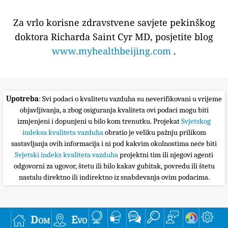
Za vrlo korisne zdravstvene savjete pekinškog
doktora Richarda Saint Cyr MD, posjetite blog
www.myhealthbeijing.com
.
Upotreba
: Svi podaci o kvalitetu vazduha su neverifikovani u vrijeme
objavljivanja, a zbog osiguranja kvaliteta ovi podaci mogu biti
izmjenjeni i dopunjeni u bilo kom trenutku. Projekat
Svjetskog
indeksa kvaliteta vazduha
obratio je veliku pažnju prilikom
sastavljanja ovih informacija i ni pod kakvim okolnostima neće biti
Svjetski indeks kvaliteta vazduha
projektni tim ili njegovi agenti
odgovorni za ugovor, štetu ili bilo kakav gubitak, povredu ili štetu
nastalu direktno ili indirektno iz snabdevanja ovim podacima.
Dom
Evo