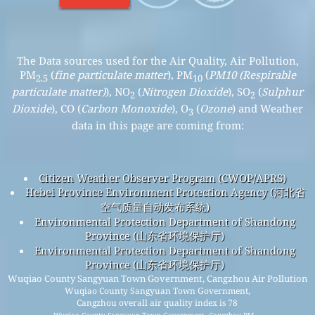
The Data sources used for the Air Quality, Air Pollution,
PM
(
fine particulate matter
), PM
(
PM10 (Respirable
2.5
10
particulate matter)
), NO
(
Nitrogen Dioxide
), SO
(
Sulphur
2
2
Dioxide
), CO (
Carbon Monoxide
), O
(
Ozone
) and Weather
3
data in this page are coming from:
Citizen Weather Observer Program (CWOP/APRS)
Hebei Province Environment Protection Agency (河北省
空气质量自动发布系统)
Environmental Protection Department of Shandong
Province (山东省环境保护厅)
Environmental Protection Department of Shandong
Province (山东省环境保护厅)
Wuqiao County Sangyuan Town Government, Cangzhou Air Pollution
Wuqiao County Sangyuan Town Government,
Cangzhou overall air quality index is 78