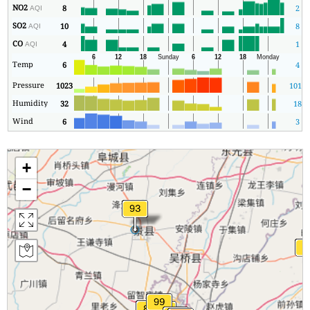
NO2
8
2
AQI
SO2
10
8
AQI
CO
4
1
AQI
Temp
6
4
Pressure
1023
1014
Humidity
32
18
Wind
6
3
+
−