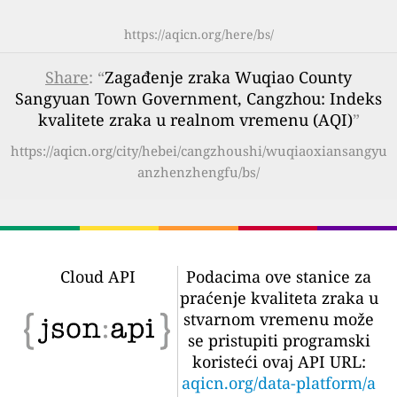
https://aqicn.org/here/bs/
Share
: “
Zagađenje zraka Wuqiao County
Sangyuan Town Government, Cangzhou: Indeks
kvalitete zraka u realnom vremenu (AQI)
”
https://aqicn.org/city/hebei/cangzhoushi/wuqiaoxiansangyu
anzhenzhengfu/bs/
Cloud API
Podacima ove stanice za
praćenje kvaliteta zraka u
stvarnom vremenu može
se pristupiti programski
koristeći ovaj API URL:
aqicn.org/data-platform/a