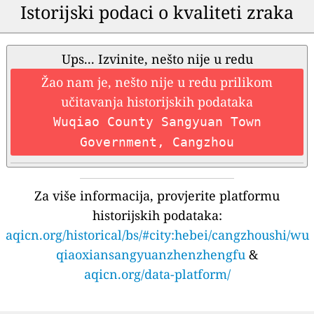
Istorijski podaci o kvaliteti zraka
Ups... Izvinite, nešto nije u redu
Žao nam je, nešto nije u redu prilikom
učitavanja historijskih podataka
Wuqiao County Sangyuan Town
Government, Cangzhou
Za više informacija, provjerite platformu
historijskih podataka:
aqicn.org/historical/bs/#city:hebei/cangzhoushi/wu
qiaoxiansangyuanzhenzhengfu
&
aqicn.org/data-platform/