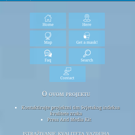
Home
Here
Map
Get a mask!
Faq
Search
Contact
O ovom projektu
Kontaktirajte projektni tim Svjetskog indeksa
kvalitete zraka
Press And Media Kit
istraživanje kvaliteta vazduha