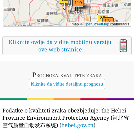
map ©
OpenStreetMap
contributors
Kliknite ovdje da vidite mobilnu verziju
ove web stranice
Prognoza kvalitete zraka
kliknite da vidite detaljnu prognozu
Podatke o kvaliteti zraka obezbjeđuje:
the Hebei
Province Environment Protection Agency (河北省
空气质量自动发布系统) (
hebei.gov.cn
)