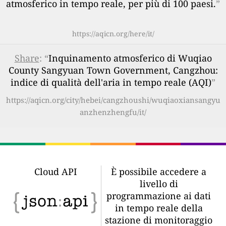
atmosferico in tempo reale, per più di 100 paesi.
”
https://aqicn.org/here/it/
Share
: “
Inquinamento atmosferico di Wuqiao
County Sangyuan Town Government, Cangzhou:
indice di qualità dell'aria in tempo reale (AQI)
”
https://aqicn.org/city/hebei/cangzhoushi/wuqiaoxiansangyu
anzhenzhengfu/it/
Cloud API
È possibile accedere a
livello di
programmazione ai dati
in tempo reale della
stazione di monitoraggio