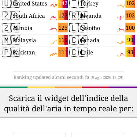
🇺🇸
🇹🇷
142
102
United States
Turkey
🇿🇦
🇷🇼
127
102
South Africa
Rwanda
🇿🇲
🇱🇸
125
100
Zambia
Lesotho
🇲🇾
🇨🇦
119
99
Malaysia
Canada
🇵🇰
🇨🇱
111
93
Pakistan
Chile
Ranking updated alcuni secondi fa
(9 ago 2026 12:29)
Scarica il widget dell'indice della
qualità dell'aria in tempo reale per: