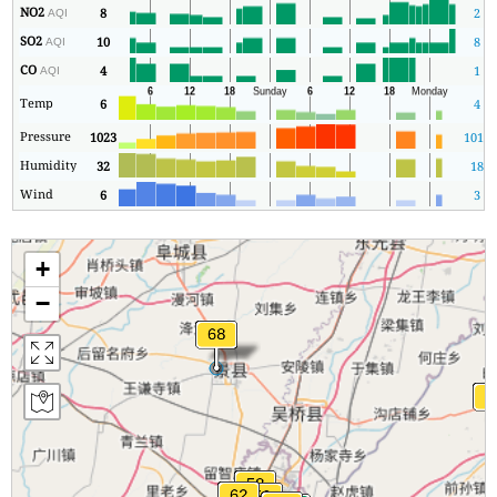
NO2
8
2
AQI
SO2
10
8
AQI
CO
4
1
AQI
Temp
6
4
Pressure
1023
1014
Humidity
32
18
Wind
6
3
+
−