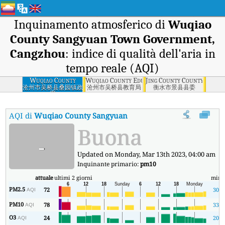
Inquinamento atmosferico di
Wuqiao
County Sangyuan Town Government,
Cangzhou
: indice di qualità dell'aria in
tempo reale (AQI)
Wuqiao County
Wuqiao County Education Bureau, Cangzhou
Jing County County Commi
Sangyuan Town
沧州市吴桥县桑园镇政
沧州市吴桥县教育局
衡水市景县县委
府
Government,
Cangzhou
AQI di
Wuqiao County Sangyuan Town Government, Cang
Buona
-
Updated on Monday, Mar 13th 2023, 04:00 am
Inquinante primario:
pm10
attuale
ultimi 2 giorni
min
PM2.5
72
30
AQI
PM10
78
33
AQI
O3
24
20
AQI