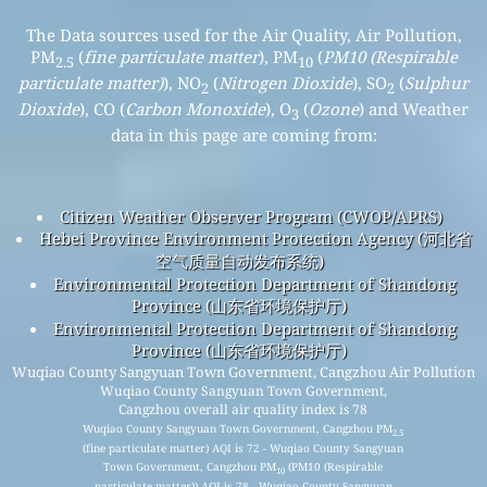
The Data sources used for the Air Quality, Air Pollution,
PM
(
fine particulate matter
), PM
(
PM10 (Respirable
2.5
10
particulate matter)
), NO
(
Nitrogen Dioxide
), SO
(
Sulphur
2
2
Dioxide
), CO (
Carbon Monoxide
), O
(
Ozone
) and Weather
3
data in this page are coming from:
Citizen Weather Observer Program (CWOP/APRS)
Hebei Province Environment Protection Agency (河北省
空气质量自动发布系统)
Environmental Protection Department of Shandong
Province (山东省环境保护厅)
Environmental Protection Department of Shandong
Province (山东省环境保护厅)
Wuqiao County Sangyuan Town Government, Cangzhou Air Pollution
Wuqiao County Sangyuan Town Government,
Cangzhou overall air quality index is 78
Wuqiao County Sangyuan Town Government, Cangzhou PM
2.5
(fine particulate matter) AQI is 72 - Wuqiao County Sangyuan
Town Government, Cangzhou PM
(PM10 (Respirable
10
particulate matter)) AQI is 78 - Wuqiao County Sangyuan