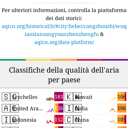
Per ulteriori informazioni, controlla la piattaforma
dei dati storici:
aqicn.org/historical/it/#city:hebei/cangzhoushi/wuq
iaoxiansangyuanzhenzhengfu
&
aqicn.org/data-platform/
Classifiche della qualità dell'aria
per paese
🇸🇨
🇰🇼
183
106
Seychelles
Kuwait
🇦🇪
🇮🇳
156
106
United Arab Emirates
India
🇮🇩
🇨🇳
152
105
Indonesia
China