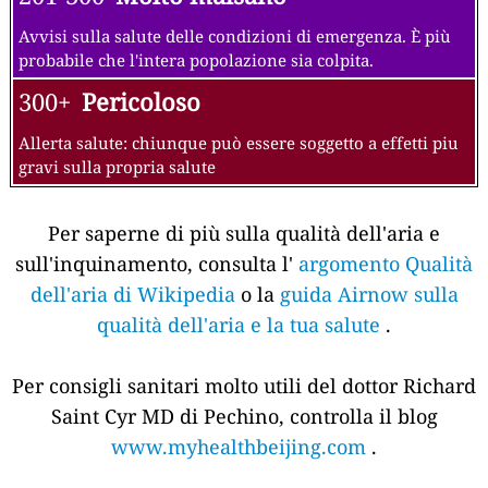
Avvisi sulla salute delle condizioni di emergenza. È più
probabile che l'intera popolazione sia colpita.
300+
Pericoloso
Allerta salute: chiunque può essere soggetto a effetti piu
gravi sulla propria salute
Per saperne di più sulla qualità dell'aria e
sull'inquinamento, consulta l'
argomento Qualità
dell'aria di Wikipedia
o la
guida Airnow sulla
qualità dell'aria e la tua salute
.
Per consigli sanitari molto utili del dottor Richard
Saint Cyr MD di Pechino, controlla il blog
www.myhealthbeijing.com
.