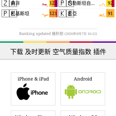
🇿🇦
🇵🇸
122
92
南非
巴勒斯坦自治區
🇵🇰
🇰🇪
121
91
巴基斯坦
肯亞
Ranking updated 幾秒前
(2026年8月7日 16:12)
下载 及时更新 空气质量指数 插件
iPhone & iPad
Android