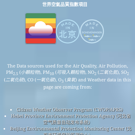
世界空氣品質指數項目
The Data sources used for the Air Quality, Air Pollution,
PM
(
小顆粒物
), PM
(
可吸入顆粒物
), NO
(
二氧化氮
), SO
2.5
10
2
2
(
二氧化硫
), CO (
一氧化碳
), O
(
臭氧
) and Weather data in this
3
page are coming from:
Citizen Weather Observer Program (CWOP/APRS)
Hebei Province Environment Protection Agency (河北省
空气质量自动发布系统)
Beijing Environmental Protection Monitoring Center (北
京市环境保护监测中心)