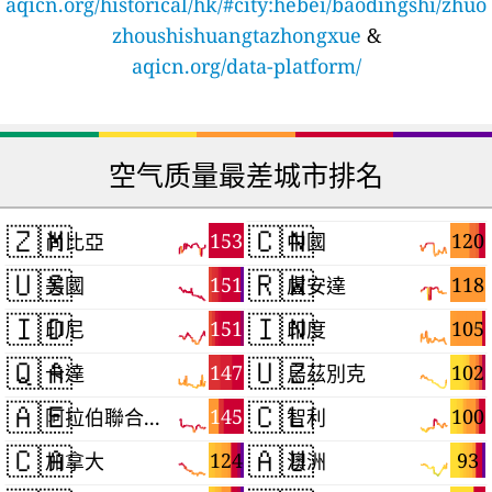
aqicn.org/historical/hk/#city:hebei/baodingshi/zhuo
zhoushishuangtazhongxue
&
aqicn.org/data-platform/
空气质量最差城市排名
🇿🇲
🇨🇳
153
120
尚比亞
中國
🇺🇸
🇷🇼
151
118
美國
盧安達
🇮🇩
🇮🇳
151
105
印尼
印度
🇶🇦
🇺🇿
147
102
卡達
烏茲別克
🇦🇪
🇨🇱
145
100
阿拉伯聯合大公國
智利
🇨🇦
🇦🇺
124
93
加拿大
澳洲