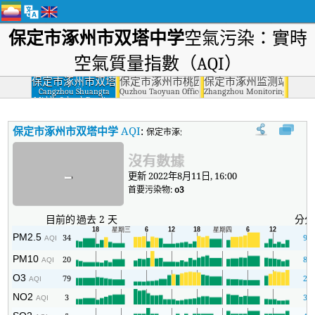
保定市涿州市双塔中学
空氣污染：實時
空氣質量指數（AQI）
保定市涿州市双塔
保定市涿州市桃园办事处
保定市涿州监测站
中学
Cangzhou Shuangta
Quzhou Taoyuan Office, Baoding
Zhangzhou Monitoring Station
Middle School, Baoding
保定市涿州市双塔中学
AQI
:
保定市涿州市双塔中学實時空氣質量指數（AQ
沒有數據
-
更新 2022年8月11日, 16:00
首要污染物:
o3
目前的
過去 2 天
分分
PM2.5
34
9
AQI
PM10
20
8
AQI
O3
79
2
AQI
NO2
3
3
AQI