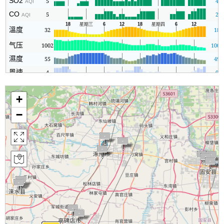
SO2
5
4
AQI
CO
5
2
AQI
溫度
32
18
气压
1002
1002
濕度
55
49
風速
4
0
+
−