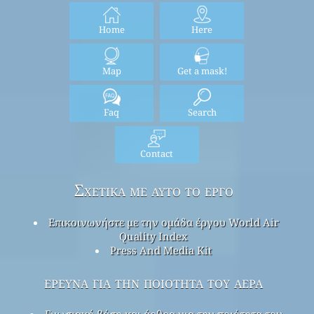
Home
Here
Map
Get a mask!
Faq
Search
Contact
Σχετικά με αυτό το έργο
Επικοινωνήστε με την ομάδα έργου World Air
Quality Index
Press And Media Kit
έρευνα για την ποιότητα του αέρα