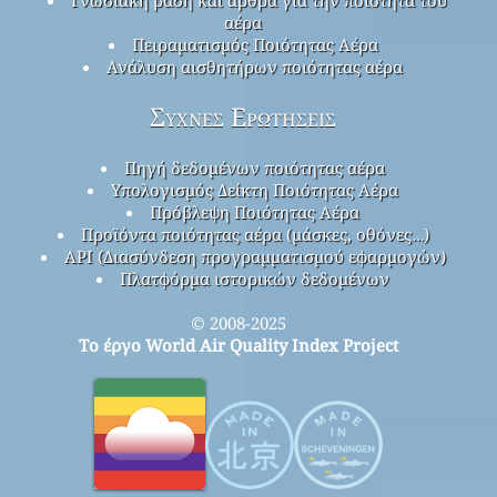
Γνωσιακή βάση και άρθρα για την ποιότητα του
αέρα
Πειραματισμός Ποιότητας Αέρα
Ανάλυση αισθητήρων ποιότητας αέρα
Συχνές Ερωτήσεις
Πηγή δεδομένων ποιότητας αέρα
Υπολογισμός Δείκτη Ποιότητας Αέρα
Πρόβλεψη Ποιότητας Αέρα
Προϊόντα ποιότητας αέρα (μάσκες, οθόνες…)
API (Διασύνδεση προγραμματισμού εφαρμογών)
Πλατφόρμα ιστορικών δεδομένων
© 2008-2025
Το έργο World Air Quality Index Project