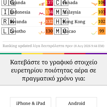
🇺🇬
🇨🇦
137
106
Uganda
Canada
🇮🇩
🇲🇾
134
103
Indonesia
Malaysia
🇷🇼
🇭🇰
132
102
Rwanda
Hong Kong
🇱🇸
🇲🇴
130
99
Lesotho
Macao
Ranking updated λίγα δευτερόλεπτα πριν
(8 Αυγ 2026 9:44 ΠΜ)
Κατεβάστε το γραφικό στοιχείο
ευρετηρίου ποιότητας αέρα σε
πραγματικό χρόνο για:
iPhone & iPad
Android