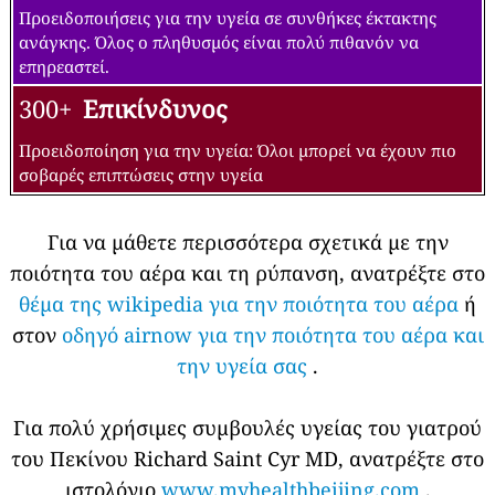
Προειδοποιήσεις για την υγεία σε συνθήκες έκτακτης
ανάγκης. Όλος ο πληθυσμός είναι πολύ πιθανόν να
επηρεαστεί.
300+
Επικίνδυνος
Προειδοποίηση για την υγεία: Όλοι μπορεί να έχουν πιο
σοβαρές επιπτώσεις στην υγεία
Για να μάθετε περισσότερα σχετικά με την
ποιότητα του αέρα και τη ρύπανση, ανατρέξτε στο
θέμα της wikipedia για την ποιότητα του αέρα
ή
στον
οδηγό airnow για την ποιότητα του αέρα και
την υγεία σας
.
Για πολύ χρήσιμες συμβουλές υγείας του γιατρού
του Πεκίνου Richard Saint Cyr MD, ανατρέξτε στο
ιστολόγιο
www.myhealthbeijing.com
.