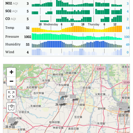
NO2
3
3
AQI
SO2
5
4
AQI
CO
5
2
AQI
Temp
32
18
Pressure
1002
1002
Humidity
55
49
Wind
4
0
+
−