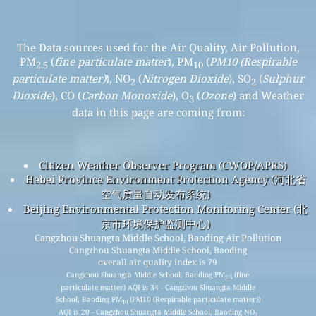
The Data sources used for the Air Quality, Air Pollution,
PM
(
fine particulate matter
), PM
(
PM10 (Respirable
2.5
10
particulate matter)
), NO
(
Nitrogen Dioxide
), SO
(
Sulphur
2
2
Dioxide
), CO (
Carbon Monoxide
), O
(
Ozone
) and Weather
3
data in this page are coming from:
Citizen Weather Observer Program (CWOP/APRS)
Hebei Province Environment Protection Agency (河北省
空气质量自动发布系统)
Beijing Environmental Protection Monitoring Center (北
京市环境保护监测中心)
Cangzhou Shuangta Middle School, Baoding Air Pollution
Cangzhou Shuangta Middle School, Baoding
overall air quality index is 79
Cangzhou Shuangta Middle School, Baoding PM
(fine
2.5
particulate matter) AQI is 34 - Cangzhou Shuangta Middle
School, Baoding PM
(PM10 (Respirable particulate matter))
10
AQI is 20 - Cangzhou Shuangta Middle School, Baoding NO
2