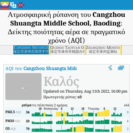
Ατμοσφαιρική ρύπανση του
Cangzhou
Shuangta Middle School, Baoding
:
Δείκτης ποιότητας αέρα σε πραγματικό
χρόνο (AQI)
Cangzhou Shuangta
Quzhou Taoyuan Office, Baoding
Zhangzhou Monitoring Sta
Middle School,
保定市涿州市双塔中学
保定市涿州市桃园办事处
保定市涿州监测站
Baoding
AQI του
Cangzhou Shuangta Middle School, Baoding
:
Δείκτης
Καλός
-
Updated on Thursday, Aug 11th 2022, 16:00 pm
Πρωτογενής ρύπος:
o3
ρεύμα
τις τελευταίες 2 ημέρες
ελάχ
PM2.5
34
9
AQI
PM10
20
8
AQI
O3
79
2
AQI