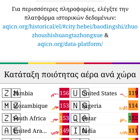
Για περισσότερες πληροφορίες, ελέγξτε την
πλατφόρμα ιστορικών δεδομένων:
aqicn.org/historical/el/#city:hebei/baodingshi/zhuo
zhoushishuangtazhongxue
&
aqicn.org/data-platform/
Κατάταξη ποιότητας αέρα ανά χώρα
🇿🇲
🇺🇸
156
119
Zambia
United States
🇲🇿
🇳🇬
153
114
Mozambique
Nigeria
🇿🇦
🇶🇦
153
112
South Africa
Qatar
🇦🇪
🇮🇳
149
111
United Arab Emirates
India