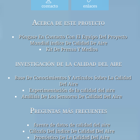
contacto
enlaces
Acerca de este proyecto
Póngase En Contacto Con El Equipo Del Proyecto
Mundial índice De Calidad De Aire
Kit De Prensa Y Medios
investigación de la calidad del aire
Base De Conocimientos Y Artículos Sobre La Calidad
Del Aire
Experimentación de la calidad del aire
Análisis De Los Sensores De Calidad Del Aire
Preguntas más frecuentes
fuente de datos de calidad del aire
Cálculo Del índice De Calidad Del Aire
Pronóstico De La Calidad Del Aire