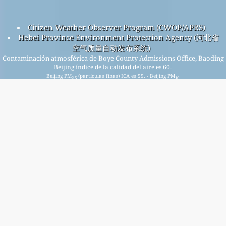
Citizen Weather Observer Program (CWOP/APRS)
Hebei Province Environment Protection Agency (河北省
空气质量自动发布系统)
Contaminación atmosférica de Boye County Admissions Office, Baoding
Beijing índice de la calidad del aire es 60.
Beijing PM
(partículas finas) ICA es 59. - Beijing PM
2.5
10
(particulalas respirable) ICA es 30. - Beijing NO
(dióxido de
2
nitrógeno) ICA es 3. - Beijing SO
(dióxido de azufre) ICA es 5.
2
- Beijing O
(ozono) ICA es 60. - Beijing CO (monóxido de
3
carbón) ICA es 5. -
Regístrese en nuestra lista de correo mensual gratuita y
reciba notificaciones cuando haya nuevos artículos
disponibles.
entregar
This page has been generated on Tuesday, Jul 28th 2026, 09:21 am CST from jp2n