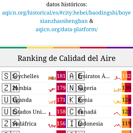
datos históricos:
aqicn.org/historical/es/#city:hebei/baodingshi/boye
xianzhaoshengban
&
aqicn.org/data-platform/
Ranking de Calidad del Aire
🇸🇨
🇦🇪
181
132
Seychelles
Emiratos Árabes Unidos
🇿🇲
🇳🇬
179
130
Zambia
Nigeria
🇺🇬
🇰🇪
171
124
Uganda
Kenia
🇺🇸
🇨🇦
158
121
Estados Unidos
Canadá
🇿🇦
🇮🇩
156
119
Sudáfrica
Indonesia