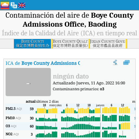
Contaminación del aire de
Boye County
Admissions Office, Baoding
Índice de la Calidad del Aire (ICA) en tiempo real
Boye County
Boye County Quality and Technical Supervisio
Jixian County Government
Admissions Office,
保定市博野县招生办
保定市博野县质量技术监督局
保定市蠡县县政府
Baoding
ICA de
Boye County Admissions Office, Baoding
:
Índice de la C
ningún dato
-
Actualizado Jueves, 11 Ago. 2022 16:00
Contaminantes primarios:
o3
actual
últimos 2 días
mín
PM2.5
59
17
AQI
PM10
30
11
AQI
O3
60
11
AQI
NO2
3
3
AQI