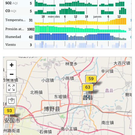
SO2
5
4
AQI
CO
5
2
AQI
Temperatura.
31
18
Presión atmosférica
1002
100
Humedad
62
62
Viento
3
1
+
−