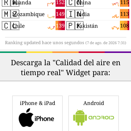
🇷🇼
🇨🇳
152
115
Ruanda
China
🇲🇿
🇮🇳
149
113
Mozambique
India
🇨🇱
🇵🇰
139
108
Chile
Pakistán
Ranking updated hace unos segundos
(7 de ago. de 2026 7:31)
Descarga la "Calidad del aire en
tiempo real" Widget para:
iPhone & iPad
Android