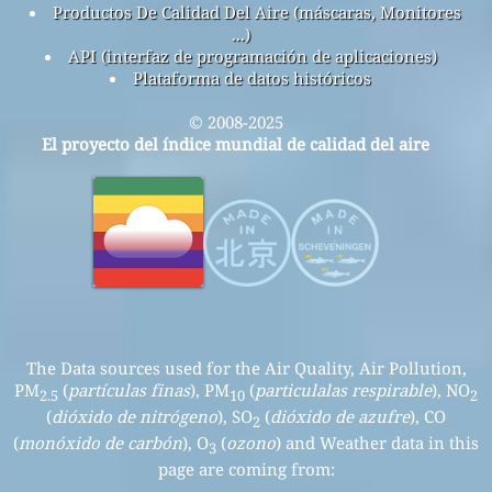
Productos De Calidad Del Aire (máscaras, Monitores
...)
API (interfaz de programación de aplicaciones)
Plataforma de datos históricos
© 2008-2025
El proyecto del índice mundial de calidad del aire
The Data sources used for the Air Quality, Air Pollution,
PM
(
partículas finas
), PM
(
particulalas respirable
), NO
2.5
10
2
(
dióxido de nitrógeno
), SO
(
dióxido de azufre
), CO
2
(
monóxido de carbón
), O
(
ozono
) and Weather data in this
3
page are coming from: