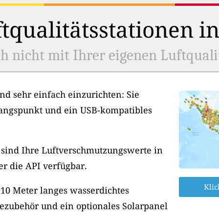
tqualitätsstationen i
h nicht mit Ihrer eigenen Luftquali
nd sehr einfach einzurichten: Sie
angspunkt und ein USB-kompatibles
, sind Ihre Luftverschmutzungswerte in
er die API verfügbar.
Klic
 10 Meter langes wasserdichtes
ezubehör und ein optionales Solarpanel