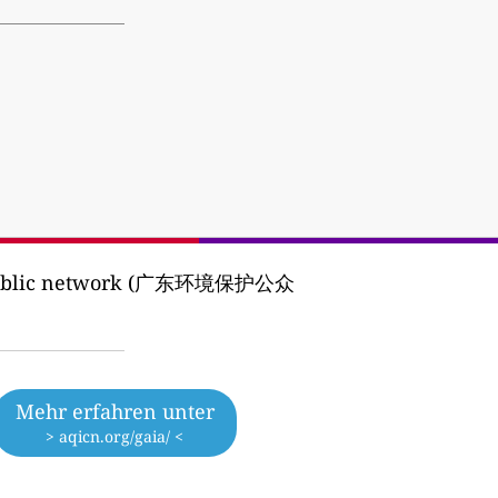
n public network (广东环境保护公众
Mehr erfahren unter
> aqicn.org/gaia/ <