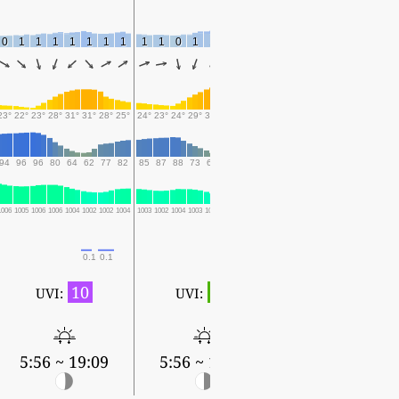
0
1
1
1
1
1
1
1
1
1
0
1
1
1
1
1
1
1
0
1
1
3
1
23°
22°
23°
28°
31°
31°
28°
25°
24°
23°
24°
29°
32°
33°
28°
27°
26°
25°
27°
31°
34°
33°
28°
94
96
96
80
64
62
77
82
85
87
88
73
61
65
75
76
80
87
83
68
59
69
80
1006
1005
1006
1006
1004
1002
1002
1004
1003
1002
1004
1003
1001
998
999
1001
999
999
1000
999
996
995
997
0.1
0.1
0.1
0.5
0.1
0.5
10
1
UVI:
UVI:
5:57 ~ 19:08
5:56 ~ 19:09
5:56 ~ 19:08