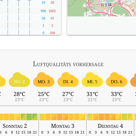
19
28
996
1002
58
95
1
5
0
100
Luftqualitäts vorhersage
1
SO. 2
MO. 3
DI. 4
MI. 5
DO. 6
C
28°C
25°C
27°C
31°C
33°C
23°C
23°C
23°C
22°C
23°C
Sonntag 2
Montag 3
Dienstag 4
3
6
9
12
15
18
21
0
3
6
9
12
15
18
21
0
3
6
9
12
15
18
21