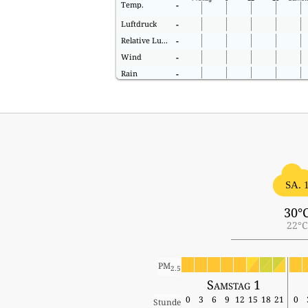
Temp.
-
Luftdruck
-
Relative Luftfeuchtigkeit
-
Wind
-
Rain
-
SA. 
30°
22°C
PM
2.5
Samstag 1
0
3
6
9
12
15
18
21
0
Stunde