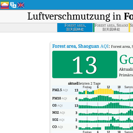
Luftverschmutzung in
F
Forest area,
Forest area, Shaogua
S
Shaoguan
韶关园林处
韶关园林处
Forest area, Shaoguan
AQI
:
Forest area, 
13
G
Aktualis
Primärs
aktuell
letzten 2 Tage
PM2.5
13
AQI
PM10
6
AQI
O3
13
AQI
NO2
3
AQI
SO2
2
AQI
CO
3
AQI