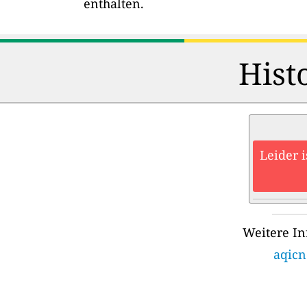
enthalten.
Hist
Leider 
Weitere In
aqicn