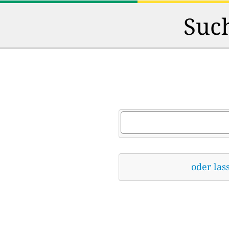
Such
oder las