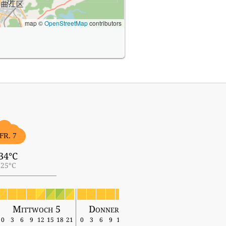
map ©
OpenStreetMap
contributors
FR. 7
34°C
25°C
Mittwoch 5
Donnerstag 6
Freitag 7
0
3
6
9
12
15
18
21
0
3
6
9
12
15
18
21
0
3
6
9
12
15
18