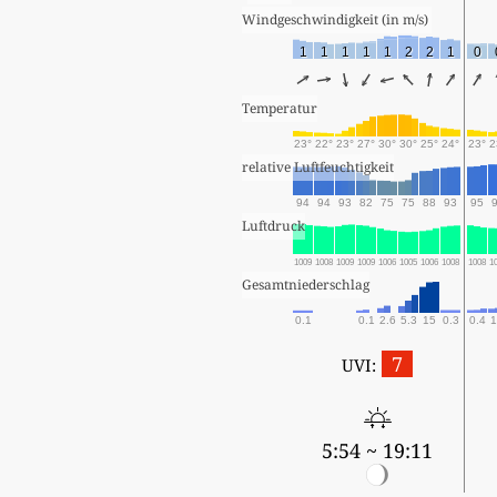
Windgeschwindigkeit (in m/s) 
1
1
1
1
1
2
2
1
0
Temperatur
23°
22°
23°
27°
30°
30°
25°
24°
23°
2
relative Luftfeuchtigkeit
94
94
93
82
75
75
88
93
95
Luftdruck
1009
1008
1009
1009
1006
1005
1006
1008
1008
1
Gesamtniederschlag
0.1
0.1
2.6
5.3
15
0.3
0.4
1
7
UVI:
5:54 ~ 19:11