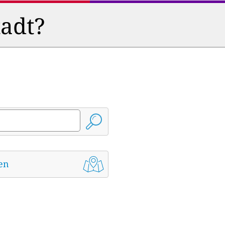
tadt?
den