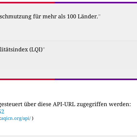
erschmutzung für mehr als 100 Länder.
”
itätsindex (LQI)
”
esteuert über diese API-URL zugegriffen werden:
52
:
aqicn.org/api/
)