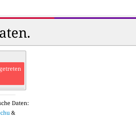
aten.
getreten
sche Daten:
nchu
&