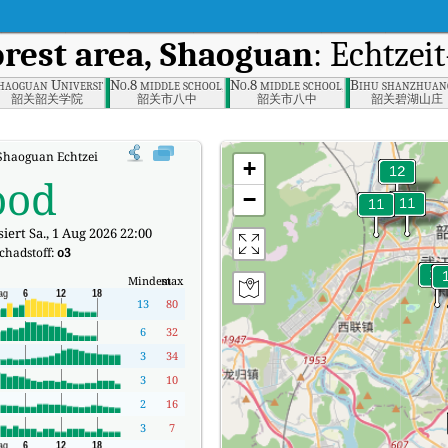
orest area, Shaoguan
: Echtzei
n
haoguan University, Shaoguan
No.8 middle school, Shaoguan
No.8 middle school, Shaoguan
Bihu shanzhuan
韶关韶关学院
韶关市八中
韶关市八中
韶关碧湖山庄
Shaoguan Echtzeit-Luftqualitätsindex (AQI).
+
ood
−
iert Sa., 1 Aug 2026 22:00
chadstoff:
o3
Mindest
max
13
80
6
32
3
34
3
10
2
16
3
7