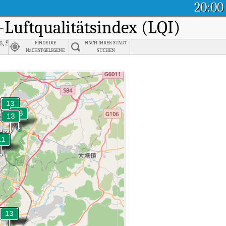
20:00
t-Luftqualitätsindex (LQI)
g, Shaoguan
FINDE DIE
NACH IHRER STADT
NäCHSTGELEGENE
SUCHEN
STADT