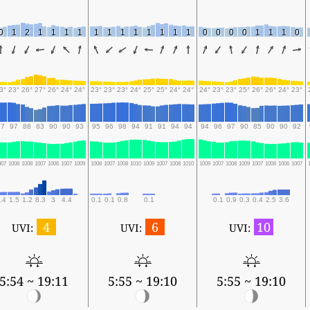
0
1
2
1
1
1
1
1
1
1
1
1
1
1
1
0
0
0
0
1
1
1
0
3°
23°
26°
27°
26°
24°
24°
23°
23°
23°
24°
25°
25°
24°
24°
24°
23°
23°
25°
26°
26°
24°
23°
97
97
88
83
90
90
93
95
96
98
94
91
91
94
94
94
96
97
90
85
90
90
92
007
1008
1008
1007
1006
1007
1009
1008
1007
1008
1010
1009
1007
1008
1010
1009
1007
1008
1009
1007
1006
1006
1007
.4
1.5
1.2
8.3
3
4.4
0.1
0.1
0.8
0.1
0.1
0.9
0.3
0.4
2.5
3.6
4
6
10
UVI:
UVI:
UVI:
5:54 ~ 19:11
5:55 ~ 19:10
5:55 ~ 19:10