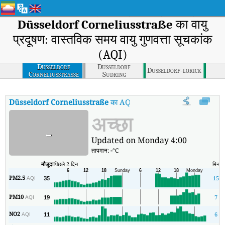
Düsseldorf Corneliusstraße
का वायु
प्रदूषण: वास्तविक समय वायु गुणवत्ता सूचकांक
(AQI)
Dusseldorf
Dusseldorf
Dusseldorf-lorick
Corneliusstrasse
Sudring
Düsseldorf Corneliusstraße
का AQI
:
Düsseldorf Corneliusstraße का वास
अच्छा
-
Updated on Monday 4:00
तापमान:
-
°C
मौजूदा
पिछले 2 दिन
मिन
PM2.5
35
15
AQI
PM10
19
7
AQI
NO2
11
6
AQI