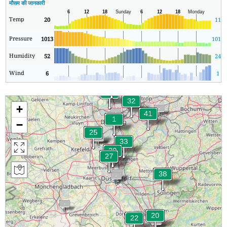
मौसम की जानकारी
Temp
20
11
Pressure
1013
1013
Humidity
52
24
Wind
6
1
+
−