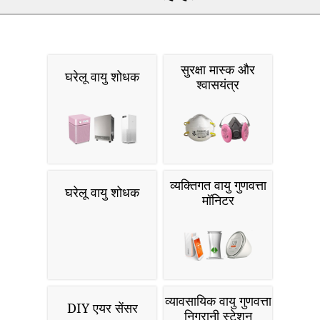
सुरक्षा मास्क और
घरेलू वायु शोधक
श्वासयंत्र
व्यक्तिगत वायु गुणवत्ता
घरेलू वायु शोधक
मॉनिटर
व्यावसायिक वायु गुणवत्ता
DIY एयर सेंसर
निगरानी स्टेशन