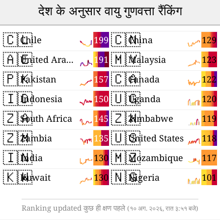
देश के अनुसार वायु गुणवत्ता रैंकिंग
🇨🇱
🇨🇳
199
129
Chile
China
🇦🇪
🇲🇾
191
123
United Arab Emirates
Malaysia
🇵🇰
🇨🇦
157
122
Pakistan
Canada
🇮🇩
🇺🇬
150
120
Indonesia
Uganda
🇿🇦
🇿🇼
145
119
South Africa
Zimbabwe
🇿🇲
🇺🇸
135
118
Zambia
United States
🇮🇳
🇲🇿
130
117
India
Mozambique
🇰🇼
🇳🇬
130
101
Kuwait
Nigeria
Ranking updated कुछ ही क्षण पहले
(१० अग. २०२६, रात ३:५१ बजे)