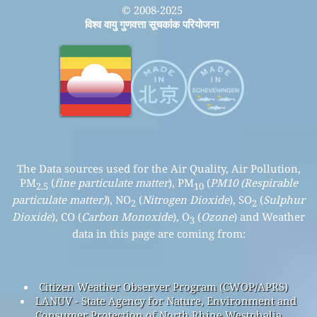
© 2008-2025
विश्व वायु गुणवत्ता सूचकांक परियोजना
The Data sources used for the Air Quality, Air Pollution,
PM
(
fine particulate matter
), PM
(
PM10 (Respirable
2.5
10
particulate matter)
), NO
(
Nitrogen Dioxide
), SO
(
Sulphur
2
2
Dioxide
), CO (
Carbon Monoxide
), O
(
Ozone
) and Weather
3
data in this page are coming from:
Citizen Weather Observer Program (CWOP/APRS)
LANUV - State Agency for Nature, Environment and
Consumer Protection of North Rhine Westphalia