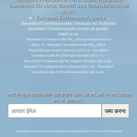
(Landesamt für Natur, Umwelt und Verbraucherschutz
NRW)
European Environment Agency
Düsseldorf Corneliusstraße, Germany Air Pollution
Düsseldorf Corneliusstraße overall air quality
index is n/a
Düsseldorf Corneliusstraße PM
(fine particulate matter)
2.5
AQI is 35 - Düsseldorf Corneliusstraße PM
(PM10
10
(Respirable particulate matter)) AQI is 19 - Düsseldorf
Corneliusstraße NO
(Nitrogen Dioxide) AQI is 11 -
2
Düsseldorf Corneliusstraße SO
(Sulphur Dioxide) AQI is n/a -
2
Düsseldorf Corneliusstraße O
(Ozone) AQI is n/a - Düsseldorf
3
Corneliusstraße CO (Carbon Monoxide) AQI is n/a -
हमारी निःशुल्क मासिक मेलिंग सूची के लिए साइन अप करें, और नए लेख उपलब्ध
होने पर सूचित करें।
जमा करना
This page has been generated on Monday, Aug 10th 2026, 11:51 am CST from jp2n