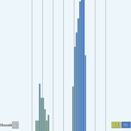
-
35
90
Humidity