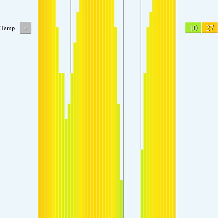
-
10
27
Temp