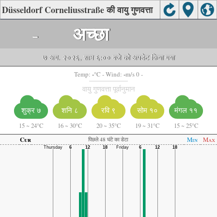
Düsseldorf Corneliusstraße की वायु गुणवत्ता
-
अच्छा
७ अग. २०२६, शाम ६:०० बजे को अपडेट किया गया
-
-
Temp:
°C
- Wind:
m/s 0 -
वायु गुणवत्ता पूर्वानुमान
शनि ८
रवि ९
सोम १०
शुक्र ७
मंगल ११
15
~
24°C
16
~
30°C
20
~
35°C
19
~
31°C
15
~
25°C
Cur
Min
Max
पिछले 48 घंटे का डेटा