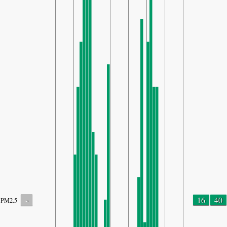
-
16
40
PM2.5