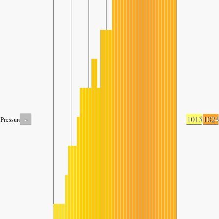
-
1015
1024
Pressure