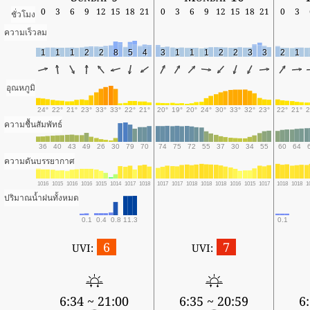
0
3
6
9
12
15
18
21
0
3
6
9
12
15
18
21
0
3
ชั่วโมง
ความเร็วลม
1
1
1
2
2
8
5
4
3
1
1
1
2
2
3
3
2
1
อุณหภูมิ
24°
22°
21°
23°
33°
33°
22°
21°
20°
19°
20°
24°
30°
33°
32°
23°
22°
21°
2
ความชื้นสัมพัทธ์
36
40
43
49
26
30
79
70
74
75
72
55
37
30
34
55
60
64
ความดันบรรยากาศ
1016
1015
1016
1016
1015
1014
1017
1018
1017
1017
1018
1018
1018
1016
1015
1017
1018
1018
1
ปริมาณน้ำฝนทั้งหมด
0.1
0.4
0.8
11.3
0.1
6
7
UVI:
UVI:
6:34 ~ 21:00
6:35 ~ 20:59
6