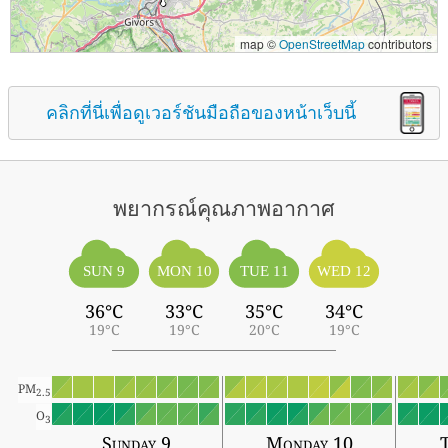
map ©
OpenStreetMap
contributors
คลิกที่นี่เพื่อดูเวอร์ชันมือถือของหน้าเว็บนี้
พยากรณ์คุณภาพอากาศ
SUN 9
MON 10
TUE 11
WED 12
36°C
33°C
35°C
34°C
19°C
19°C
20°C
19°C
PM
2.5
O
3
Sunday 9
Monday 10
T