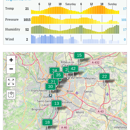
Temp
21
17
Pressure
1015
1015
Humidity
52
17
Wind
2
0
+
−