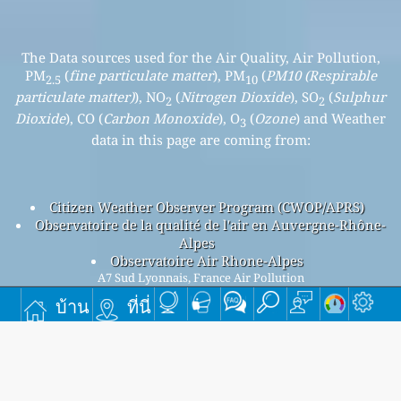
The Data sources used for the Air Quality, Air Pollution,
PM
(
fine particulate matter
), PM
(
PM10 (Respirable
2.5
10
particulate matter)
), NO
(
Nitrogen Dioxide
), SO
(
Sulphur
2
2
Dioxide
), CO (
Carbon Monoxide
), O
(
Ozone
) and Weather
3
data in this page are coming from:
Citizen Weather Observer Program (CWOP/APRS)
Observatoire de la qualité de l'air en Auvergne-Rhône-
Alpes
Observatoire Air Rhone-Alpes
A7 Sud Lyonnais, France Air Pollution
A7 Sud Lyonnais overall air quality index is 30
บ้าน
ที่นี่
A7 Sud Lyonnais PM
(fine particulate matter) AQI is 30 -
2.5
A7 Sud Lyonnais PM
(PM10 (Respirable particulate matter))
10
AQI is 14 - A7 Sud Lyonnais NO
(Nitrogen Dioxide) AQI is 5 -
2
A7 Sud Lyonnais SO
(Sulphur Dioxide) AQI is n/a - A7 Sud
2
Lyonnais O
(Ozone) AQI is n/a - A7 Sud Lyonnais CO (Carbon
3
Monoxide) AQI is n/a -