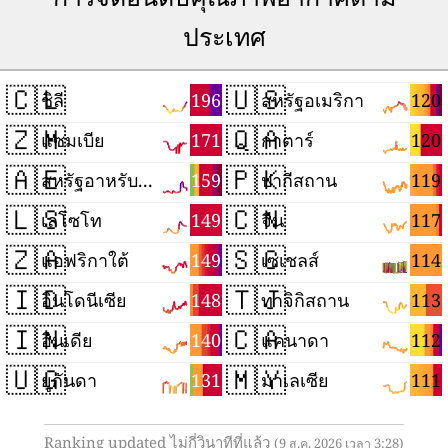
ประเทศ
🇨🇱
🇺🇸
196
120
ชิลี
สหรัฐอเมริกา
🇿🇲
🇶🇦
171
120
แซมเบีย
กาตาร์
🇦🇪
🇵🇰
159
119
สหรัฐอาหรับเอมิเรตส์
ปากีสถาน
🇱🇸
🇨🇳
149
117
เลโซโท
จีน
🇿🇦
🇸🇨
149
114
แอฟริกาใต้
เซเชลส์
🇮🇩
🇹🇯
148
113
อินโดนีเซีย
ทาจิกิสถาน
🇮🇳
🇨🇦
140
112
อินเดีย
แคนาดา
🇺🇬
🇲🇾
131
111
ยูกันดา
มาเลเซีย
Ranking updated ไม่กี่วินาทีที่แล้ว
(9 ส.ค. 2026 เวลา 3:28)