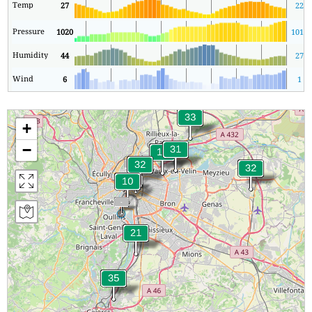
Temp
27
22
Pressure
1020
1011
Humidity
44
27
Wind
6
1
+
−