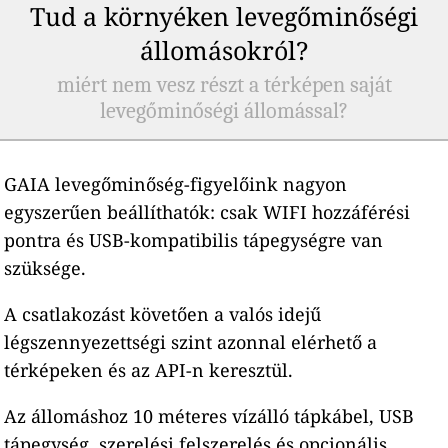
Tud a környéken levegőminőségi
állomásokról?
miért nem vesz részt a térképen saját
levegőminőségi állomással?
GAIA levegőminőség-figyelőink nagyon
egyszerűen beállíthatók: csak WIFI hozzáférési
pontra és USB-kompatibilis tápegységre van
szüksége.
A csatlakozást követően a valós idejű
légszennyezettségi szint azonnal elérhető a
térképeken és az API-n keresztül.
Az állomáshoz 10 méteres vízálló tápkábel, USB
tápegység, szerelési felszerelés és opcionális