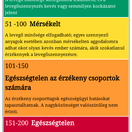
levegőszennyezés kevés vagy semmilyen kockázatot
jelent
51 -100
Mérsékelt
A levegő minősége elfogadható; egyes szennyező
anyagok esetében azonban mérsékelten aggodalomra
adhat okot olyan kevés ember számára, akik szokatlanul
érzékenyek a levegőszennyezésre.
101-150
Egészségtelen az érzékeny csoportok
számára
Az érzékeny csoporttagok egészségügyi hatásokat
tapasztalhatnak. A nagyközönséget valószínűleg nem
érinti.
151-200
Egészségtelen