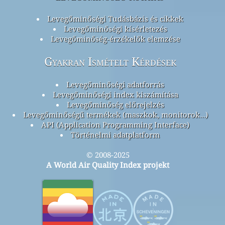
Levegőminőségi Tudásbázis és cikkek
Levegőminőségi kísérletezés
Levegőminőség-érzékelők elemzése
Gyakran Ismételt Kérdések
Levegőminőségi adatforrás
Levegőminőségi index kiszámítása
Levegőminőség előrejelzés
Levegőminőségű termékek (maszkok, monitorok…)
API (Application Programming Interface)
Történelmi adatplatform
© 2008-2025
A World Air Quality Index projekt