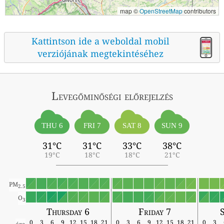
map ©
OpenStreetMap
contributors
Kattintson ide a weboldal mobil
verziójának megtekintéséhez
Levegőminőségi előrejelzés
THU 6
FRI 7
SAT 8
SUN 9
31°C
31°C
33°C
38°C
19°C
18°C
18°C
21°C
PM
2.5
O
3
Thursday 6
Friday 7
0
3
6
9
12
15
18
21
0
3
6
9
12
15
18
21
0
3