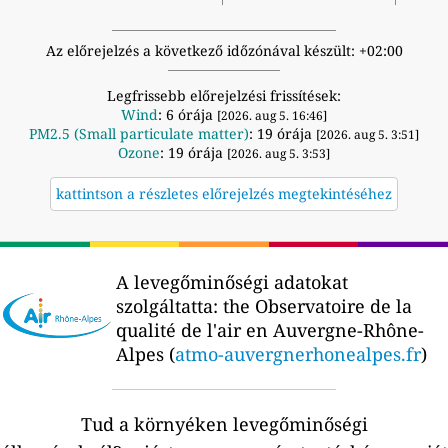
Az előrejelzés a következő időzónával készült: +02:00
Legfrissebb előrejelzési frissítések:
Wind
: 6 órája
[2026. aug 5. 16:46]
PM2.5 (Small particulate matter)
: 19 órája
[2026. aug 5. 3:51]
Ozone
: 19 órája
[2026. aug 5. 3:53]
kattintson a részletes előrejelzés megtekintéséhez
A levegőminőségi adatokat
szolgáltatta:
the Observatoire de la
qualité de l'air en Auvergne-Rhône-
Alpes (
atmo-auvergnerhonealpes.fr
)
Tud a környéken levegőminőségi