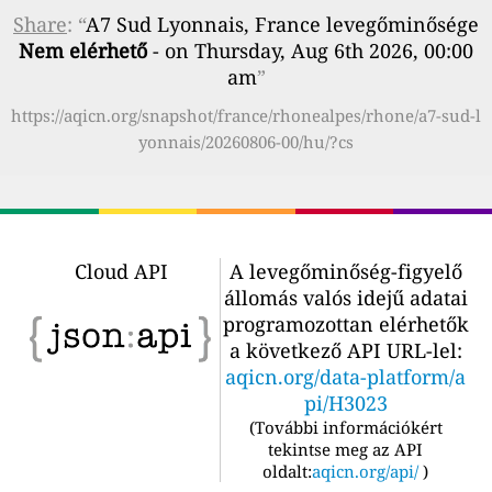
Share
: “
A7 Sud Lyonnais, France levegőminősége
Nem elérhető
- on Thursday, Aug 6th 2026, 00:00
am
”
https://aqicn.org/snapshot/france/rhonealpes/rhone/a7-sud-l
yonnais/20260806-00/hu/?cs
Cloud API
A levegőminőség-figyelő
állomás valós idejű adatai
programozottan elérhetők
a következő API URL-lel:
aqicn.org/data-platform/a
pi/H3023
(
További információkért
tekintse meg az API
oldalt:
aqicn.org/api/
)