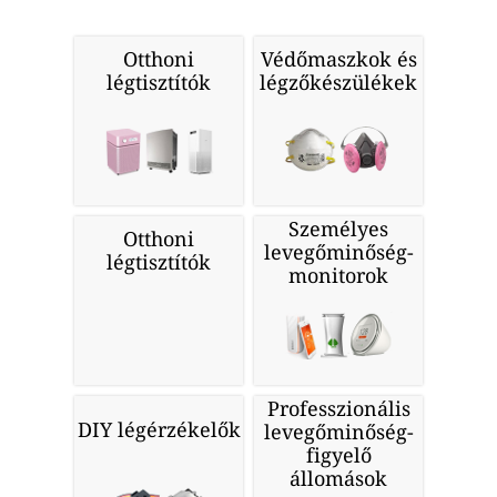
Otthoni
Védőmaszkok és
légtisztítók
légzőkészülékek
Személyes
Otthoni
levegőminőség-
légtisztítók
monitorok
Professzionális
DIY légérzékelők
levegőminőség-
figyelő
állomások