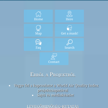
Home
Here
Map
Get a mask!
Faq
Search
Contact
Erről a Projektről
Vegye fel a kapcsolatot a World Air Quality Index
projektcsapatával
Sajtó és médiakészlet
levegőminőség-kutatás