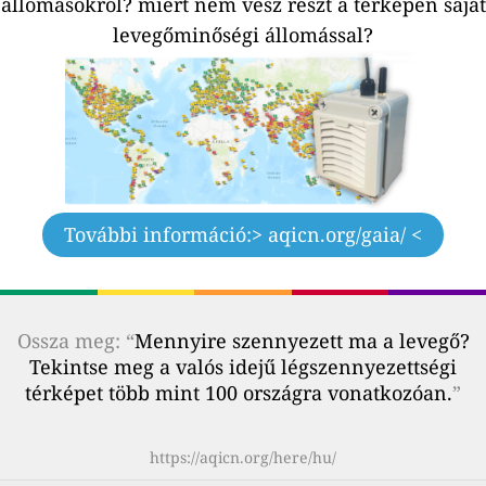
állomásokról?
miért nem vesz részt a térképen saját
levegőminőségi állomással?
További információ:
> aqicn.org/gaia/ <
Ossza meg: “
Mennyire szennyezett ma a levegő?
Tekintse meg a valós idejű légszennyezettségi
térképet több mint 100 országra vonatkozóan.
”
https://aqicn.org/here/hu/