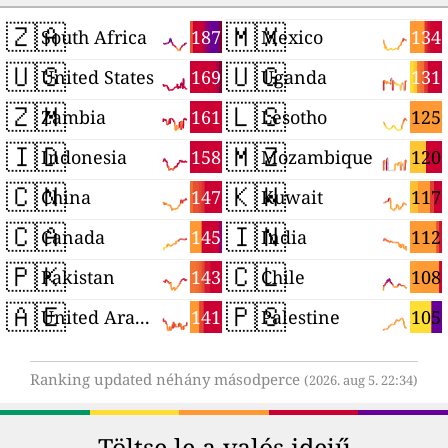
🇿🇦
🇲🇽
187
134
South Africa
Mexico
🇺🇸
🇺🇬
169
131
United States
Uganda
🇿🇲
🇱🇸
161
125
Zambia
Lesotho
🇮🇩
🇲🇿
158
120
Indonesia
Mozambique
🇨🇳
🇰🇼
147
117
China
Kuwait
🇨🇦
🇮🇳
145
112
Canada
India
🇵🇰
🇨🇱
143
108
Pakistan
Chile
🇦🇪
🇵🇸
141
105
United Arab Emirates
Palestine
Ranking updated néhány másodperce
(2026. aug 5. 22:34)
Töltse le a valós idejű