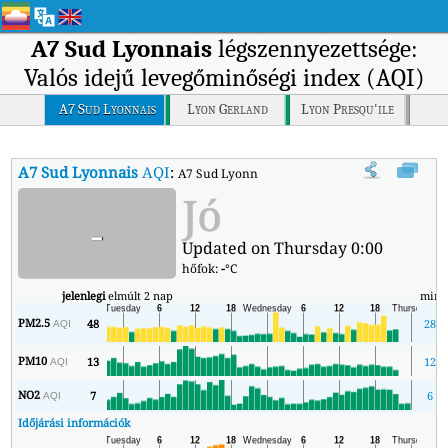
A7 Sud Lyonnais
légszennyezettsége:
Valós idejű levegőminőségi index (AQI)
A7 Sud Lyonnais
Lyon Gerland
Lyon Presqu'ile
A7 Sud Lyonnais
AQI
:
A7 Sud Lyonnais valós idejű levegőminőségi ind
Jó
-
Updated on Thursday 0:00
hőfok:
-
°C
jelenlegi
elmúlt 2 nap
min
PM2.5
48
28
AQI
PM10
13
12
AQI
NO2
7
6
AQI
Időjárási információk