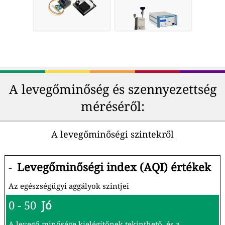
A levegőminőség és szennyezettség
méréséről:
A levegőminőségi szintekről
-
Levegőminőségi index (AQI) értékek
Az egészségügyi aggályok szintjei
0 - 50
Jó
A levegő minősége kielégítőnek tekinthető, és a