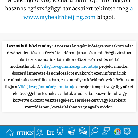
hasznos egészségügyi tanácsaiért tekintse meg
a
www.myhealthbeijing.com
blogot.
Használati közlemény
: Az összes levegőminőségre vonatkozó adat
érvénytelenítése a közzététel időpontjában, és a minőségbiztosítás
miatt ezek az adatok bármikor előzetes értesítés nélkül
módosíthatók. A
Világ levegőminőségi mutatója
projekt minden
ésszerű ismeretet és gondosságot gyakorolt ezen információk
tartalmának összeállításában, és semmilyen körülmények között nem
fogja a
Világ levegőminőségi mutatója
a projektcsapat vagy ügynökei
felelősséggel tartoznak az adatok átadásából közvetlenül vagy
közvetve okozott veszteségekért, sérülésekért vagy károkért
szerződésben, kártérítésben vagy egyéb módon.
itthon
Itt