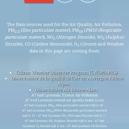
The Data sources used for the Air Quality, Air Pollution,
PM
(
fine particulate matter
), PM
(
PM10 (Respirable
2.5
10
particulate matter)
), NO
(
Nitrogen Dioxide
), SO
(
Sulphur
2
2
Dioxide
), CO (
Carbon Monoxide
), O
(
Ozone
) and Weather
3
data in this page are coming from:
Citizen Weather Observer Program (CWOP/APRS)
Observatoire de la qualité de l'air en Auvergne-Rhône-
Alpes
Observatoire Air Rhone-Alpes
A7 Sud Lyonnais, France Air Pollution
A7 Sud Lyonnais overall air quality index is n/a
A7 Sud Lyonnais PM
(fine particulate matter) AQI is 48 -
2.5
A7 Sud Lyonnais PM
(PM10 (Respirable particulate matter))
10
AQI is 13 - A7 Sud Lyonnais NO
(Nitrogen Dioxide) AQI is 7 -
2
A7 Sud Lyonnais SO
(Sulphur Dioxide) AQI is n/a - A7 Sud
2
Lyonnais O
(Ozone) AQI is n/a - A7 Sud Lyonnais CO (Carbon
3