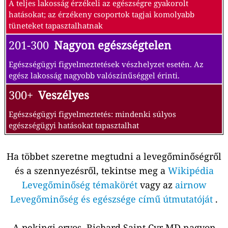
A teljes lakosság érzékeli az egészségre gyakorolt
hatásokat; az érzékeny csoportok tagjai komolyabb
tüneteket tapasztalhatnak
201-300
Nagyon egészségtelen
Egészségügyi figyelmeztetések vészhelyzet esetén. Az
egész lakosság nagyobb valószínűséggel érinti.
300+
Veszélyes
Egészségügyi figyelmeztetés: mindenki súlyos
egészségügyi hatásokat tapasztalhat
Ha többet szeretne megtudni a levegőminőségről
és a szennyezésről, tekintse meg a
Wikipédia
Levegőminőség témakörét
vagy az
airnow
Levegőminőség és egészsége című útmutatóját
.
A pekingi orvos, Richard Saint Cyr MD nagyon