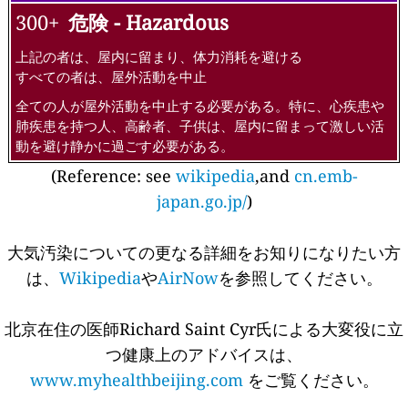
300+
危険 - Hazardous
上記の者は、屋内に留まり、体力消耗を避ける
すべての者は、屋外活動を中止
全ての人が屋外活動を中止する必要がある。特に、心疾患や
肺疾患を持つ人、高齢者、子供は、屋内に留まって激しい活
動を避け静かに過ごす必要がある。
(Reference: see
wikipedia
,and
cn.emb-
japan.go.jp/
)
大気汚染についての更なる詳細をお知りになりたい方
は、
Wikipedia
や
AirNow
を参照してください。
北京在住の医師Richard Saint Cyr氏による大変役に立
つ健康上のアドバイスは、
www.myhealthbeijing.com
をご覧ください。