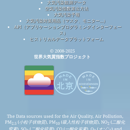
大気汚染観測データ
空気汚染指数算出方法
大気汚染予報
大気汚染対策用品（マスク、モニター...）
API（アプリケーションプログラミングインターフェー
ス）
ヒストリカルデータプラットフォーム
© 2008-2025
世界大気質指数プロジェクト
The Data sources used for the Air Quality, Air Pollution,
PM
(
小粒子状物質
), PM
(
吸入性粒子状物質
), NO
(
二酸化
2.5
10
2
窒素
), SO
(
二酸化硫黄
), CO (
一酸化炭素
), O
(
オゾン
) and