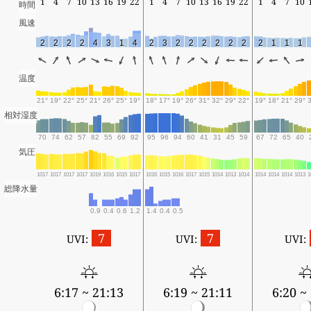
1
4
7
10
13
16
19
22
1
4
7
10
13
16
19
22
1
4
7
10
時間
風速
2
2
2
2
4
3
1
4
2
3
2
2
2
2
2
2
2
1
1
1
温度
21°
19°
22°
25°
21°
26°
25°
19°
18°
17°
19°
26°
31°
32°
29°
22°
19°
18°
21°
29°
相対湿度
70
74
62
57
82
55
69
92
95
96
94
60
41
31
45
59
67
72
65
40
気圧
1017
1017
1017
1017
1019
1016
1015
1017
1016
1015
1016
1017
1015
1014
1013
1014
1014
1014
1014
1013
1
総降水量
0.9
0.4
0.6
1.2
1.4
0.4
0.5
7
7
UVI:
UVI:
UVI:
6:17 ~ 21:13
6:19 ~ 21:11
6:20 ~