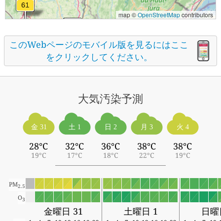
map ©
OpenStreetMap
contributors
このWebページのモバイル版を見るにはここ
をクリックしてください。
大気汚染予測
金 31
土 1
日 2
月 3
火 4
28°C
32°C
36°C
38°C
38°C
19°C
17°C
18°C
22°C
19°C
PM
2.5
O
3
金曜日 31
土曜日 1
日曜