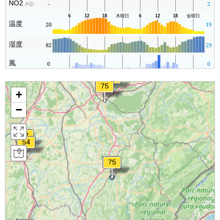
NO2
-
2
AQI
温度
20
19
湿度
82
29
風
0
0
+
−