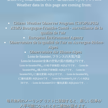
2
3
Weather data in this page are coming from:
Citizen Weather Observer Program (CWOP/APRS)
ATMO Bourgogne-Franche-Comté - surveillance de la
qualite de l’air
European Environment Agency
Observatoire de la qualité de l'air en Auvergne-Rhône-
Alpes
Observatoire Air Rhone-Alpes
Lons-le-Saunier, フランスの大気汚染
Lons-le-Saunier全体の空気の質の指標は75です。
Lons-le-SaunierPM
(小粒子状物質) AQIは75です。 - Lons-le-
2.5
SaunierPM
(吸入性粒子状物質) AQIは7です。 - Lons-le-
10
SaunierNO
(二酸化窒素) AQIは19です。 - Lons-le-SaunierSO
2
2
(二酸化硫黄) AQIはn/aです。 - Lons-le-SaunierO
(オゾン) AQIは
3
34です。 - Lons-le-SaunierCO (一酸化炭素) AQIはn/aです。 -
毎月無料のメーリング リストに登録すると、新しい記事が
入手可能になったときに通知が届きます。