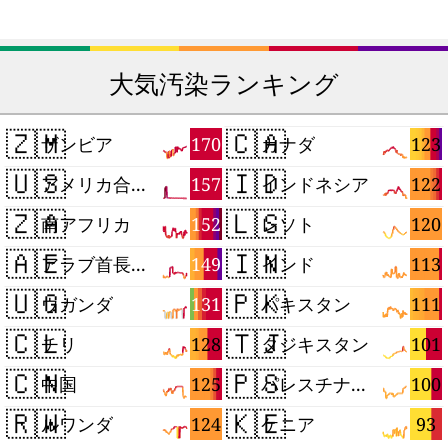
大気汚染ランキング
🇿🇲
🇨🇦
170
123
ザンビア
カナダ
🇺🇸
🇮🇩
157
122
アメリカ合衆国
インドネシア
🇿🇦
🇱🇸
152
120
南アフリカ
レソト
🇦🇪
🇮🇳
149
113
アラブ首長国連邦
インド
🇺🇬
🇵🇰
131
111
ウガンダ
パキスタン
🇨🇱
🇹🇯
128
101
チリ
タジキスタン
🇨🇳
🇵🇸
125
100
中国
パレスチナ自治区
🇷🇼
🇰🇪
124
93
ルワンダ
ケニア