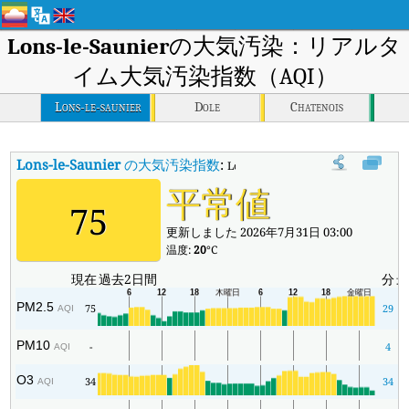
Lons-le-Saunier
の大気汚染：リアルタ
イム大気汚染指数（AQI）
Lons-le-saunier
Dole
Chatenois
Lons-le-Saunier
の大気汚染指数
:
Lons-le-Saunierのリアルタイム
平常値
75
更新しました 2026年7月31日 03:00
温度:
20
°C
現在
過去2日間
分
PM2.5
75
29
AQI
PM10
-
4
AQI
O3
34
34
AQI