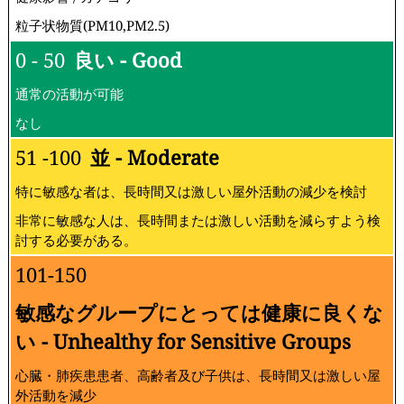
粒子状物質(PM10,PM2.5)
0 - 50
良い - Good
通常の活動が可能
なし
51 -100
並 - Moderate
特に敏感な者は、長時間又は激しい屋外活動の減少を検討
非常に敏感な人は、長時間または激しい活動を減らすよう検
討する必要がある。
101-150
敏感なグループにとっては健康に良くな
い - Unhealthy for Sensitive Groups
心臓・肺疾患患者、高齢者及び子供は、長時間又は激しい屋
外活動を減少