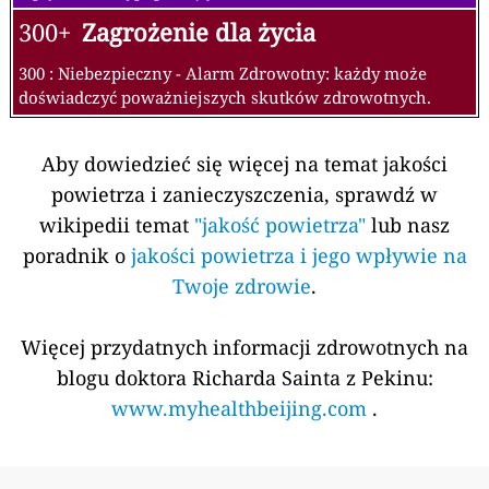
300+
Zagrożenie dla życia
300 : Niebezpieczny - Alarm Zdrowotny: każdy może
doświadczyć poważniejszych skutków zdrowotnych.
Aby dowiedzieć się więcej na temat jakości
powietrza i zanieczyszczenia, sprawdź w
wikipedii temat
"jakość powietrza"
lub nasz
poradnik o
jakości powietrza i jego wpływie na
Twoje zdrowie
.
Więcej przydatnych informacji zdrowotnych na
blogu doktora Richarda Sainta z Pekinu:
www.myhealthbeijing.com
.