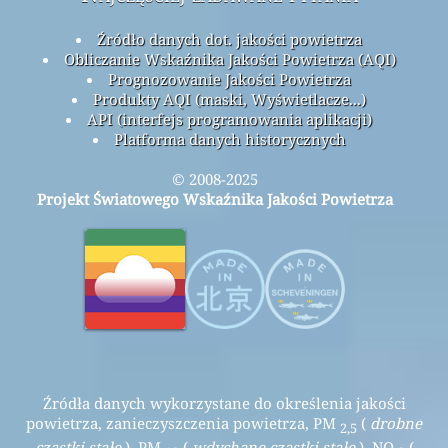
Źródło danych dot. jakości powietrza
Obliczanie Wskaźnika Jakości Powietrza (AQI)
Prognozowanie Jakości Powietrza
Produkty AQI (maski, Wyświetlacze...)
API (interfejs programowania aplikacji)
Platforma danych historycznych
© 2008-2025
Projekt Światowego Wskaźnika Jakości Powietrza
Źródła danych wykorzystane do określenia jakości
powietrza, zanieczyszczenia powietrza, PM
(
drobne
2,5
cząstki stałe
), PM
(
wdychane cząstki stałe
), NO
(