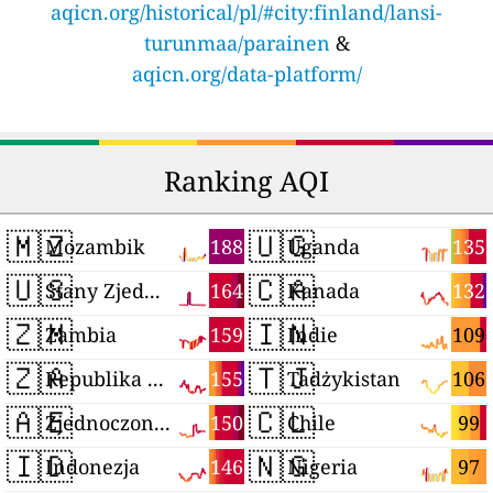
aqicn.org/historical/pl/#city:finland/lansi-
turunmaa/parainen
&
aqicn.org/data-platform/
Ranking AQI
🇲🇿
🇺🇬
188
135
Mozambik
Uganda
🇺🇸
🇨🇦
164
132
Stany Zjednoczone
Kanada
🇿🇲
🇮🇳
159
109
Zambia
Indie
🇿🇦
🇹🇯
155
106
Republika Południowej Afryki
Tadżykistan
🇦🇪
🇨🇱
150
99
Zjednoczone Emiraty Arabskie
Chile
🇮🇩
🇳🇬
146
97
Indonezja
Nigeria