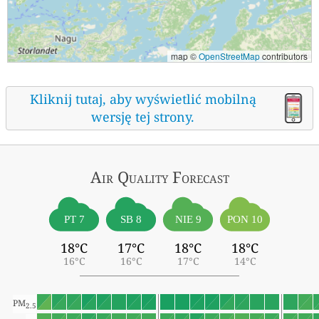
map ©
OpenStreetMap
contributors
Kliknij tutaj, aby wyświetlić mobilną
wersję tej strony.
Air Quality
Forecast
PT 7
SB 8
NIE 9
PON 10
18°C
17°C
18°C
18°C
16°C
16°C
17°C
14°C
PM
2.5