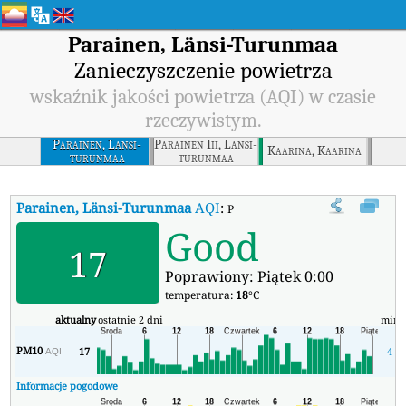
Parainen, Länsi-Turunmaa
Zanieczyszczenie powietrza
wskaźnik jakości powietrza (AQI) w czasie
rzeczywistym.
Parainen, Lansi-
Parainen Iii, Lansi-
Kaarina, Kaarina
turunmaa
turunmaa
Parainen, Länsi-Turunmaa
AQI
:
Parainen, Länsi-Turunmaa Wskaźni
Good
17
Poprawiony: Piątek 0:00
temperatura:
18
°C
aktualny
ostatnie 2 dni
min
PM10
17
4
AQI
Informacje pogodowe