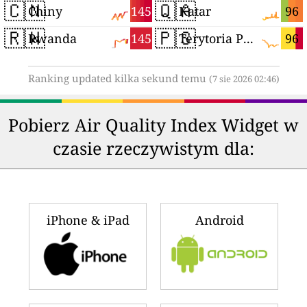
🇨🇳
🇶🇦
145
96
Chiny
Katar
🇷🇼
🇵🇸
145
96
Rwanda
Terytoria Palestyńskie
Ranking updated kilka sekund temu
(7 sie 2026 02:46)
Pobierz Air Quality Index Widget w
czasie rzeczywistym dla:
iPhone & iPad
Android