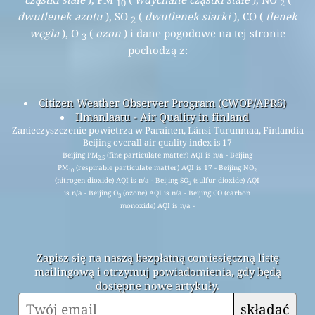
10
2
dwutlenek azotu
), SO
(
dwutlenek siarki
), CO (
tlenek
2
węgla
), O
(
ozon
) i dane pogodowe na tej stronie
3
pochodzą z:
Citizen Weather Observer Program (CWOP/APRS)
Ilmanlaatu - Air Quality in finland
Zanieczyszczenie powietrza w Parainen, Länsi-Turunmaa, Finlandia
Beijing overall air quality index is 17
Beijing PM
(fine particulate matter) AQI is n/a - Beijing
2.5
PM
(respirable particulate matter) AQI is 17 - Beijing NO
10
2
(nitrogen dioxide) AQI is n/a - Beijing SO
(sulfur dioxide) AQI
2
is n/a - Beijing O
(ozone) AQI is n/a - Beijing CO (carbon
3
monoxide) AQI is n/a -
Zapisz się na naszą bezpłatną comiesięczną listę
mailingową i otrzymuj powiadomienia, gdy będą
dostępne nowe artykuły.
składać