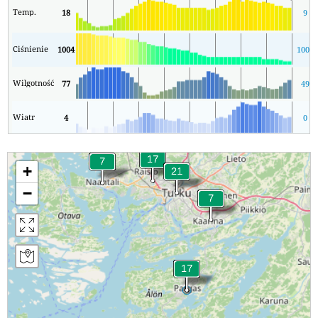
Temp.
18
9
Ciśnienie
1004
1004
Wilgotność
77
49
Wiatr
4
0
+
−