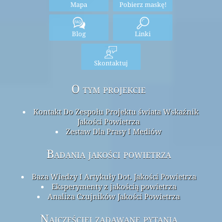
Mapa
Pobierz maskę!
Blog
Linki
Skontaktuj
O tym projekcie
Kontakt Do Zespołu Projektu świata Wskaźnik
Jakości Powietrza
Zestaw Dla Prasy I Mediów
Badania jakości powietrza
Baza Wiedzy I Artykuły Dot. Jakości Powietrza
Eksperymenty z jakością powietrza
Analiza Czujników Jakości Powietrza
Najczęściej zadawane pytania