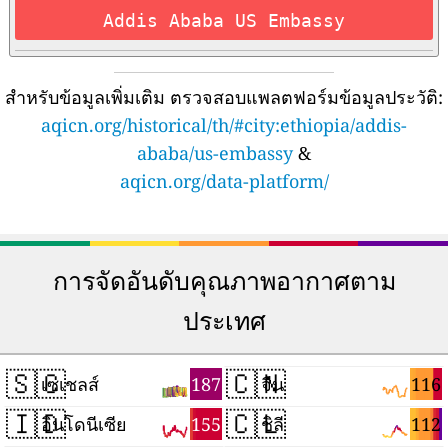
Addis Ababa US Embassy
สำหรับข้อมูลเพิ่มเติม ตรวจสอบแพลตฟอร์มข้อมูลประวัติ:
aqicn.org/historical/th/#city:ethiopia/addis-
ababa/us-embassy
&
aqicn.org/data-platform/
การจัดอันดับคุณภาพอากาศตาม
ประเทศ
🇸🇨
🇨🇳
187
116
เซเชลส์
จีน
🇮🇩
🇨🇱
155
112
อินโดนีเซีย
ชิลี