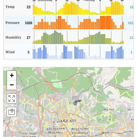
Temp
23
16
Pressure
1026
1024
Humidity
27
21
Wind
5
1
+
−