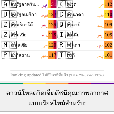
🇦🇪
🇰🇼
151
112
สหรัฐอาหรับเอมิเรตส์
คูเวต
🇺🇸
🇨🇦
127
110
สหรัฐอเมริกา
แคนาดา
🇿🇦
🇶🇦
125
109
แอฟริกาใต้
กาตาร์
🇿🇲
🇮🇳
125
105
แซมเบีย
อินเดีย
🇲🇾
🇷🇼
120
102
มาเลเซีย
รวันดา
🇵🇰
🇹🇷
117
101
ปากีสถาน
ตุรกี
Ranking updated ไม่กี่วินาทีที่แล้ว
(9 ส.ค. 2026 เวลา 13:52)
ดาวน์โหลดวิดเจ็ตดัชนีคุณภาพอากาศ
แบบเรียลไทม์สำหรับ: