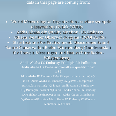
data in this page are coming from:
World Meteorological Organization - surface synoptic
observations (WMO-SYNOP)
Addis Ababa Air Quality Monitor - US Embassy
Citizen Weather Observer Program (CWOP/APRS)
State Institute for Environment, Measurements and
Nature Conservation Baden-Wurttemberg (Landesanstalt
für Umwelt, Messungen und Naturschutz Baden-
Württemberg)
Addis Ababa US Embassy, Ethiopia Air Pollution
Addis Ababa US Embassy overall air quality index
is 82
Addis Ababa US Embassy PM
(fine particulate matter) AQI
2.5
is 82 - Addis Ababa US Embassy PM
(PM10 (Respirable
10
particulate matter)) AQI is n/a - Addis Ababa US Embassy
NO
(Nitrogen Dioxide) AQI is n/a - Addis Ababa US Embassy
2
SO
(Sulphur Dioxide) AQI is n/a - Addis Ababa US Embassy
2
O
(Ozone) AQI is n/a - Addis Ababa US Embassy CO (Carbon
3
Monoxide) AQI is n/a -