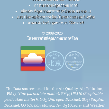
การพยากรณ์คุณภาพอากาศ
ผลิตภัณฑ์คุณภาพอากาศ (หน้ากาก จอภาพ…)
API (อินเทอร์เฟซการเขียนโปรแกรมแอปพลิเคชัน)
แพลตฟอร์มข้อมูลทางประวัติศาสตร์
© 2008-2025
โครงการดัชนีคุณภาพอากาศโลก
The Data sources used for the Air Quality, Air Pollution,
PM
(
fine particulate matter
), PM
(
PM10 (Respirable
2.5
10
particulate matter)
), NO
(
Nitrogen Dioxide
), SO
(
Sulphur
2
2
Dioxide
), CO (
Carbon Monoxide
), O
(
Ozone
) and Weather
3