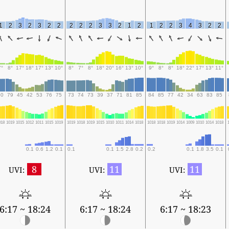
1
2
3
2
3
2
2
2
2
2
3
3
2
1
2
1
2
2
3
4
3
2
2
7°
8°
17°
18°
17°
13°
10°
8°
7°
8°
18°
20°
16°
13°
10°
9°
8°
8°
18°
22°
17°
13°
11°
80
79
45
42
53
76
75
73
74
73
39
37
71
81
85
84
85
77
42
34
63
83
85
018
1019
1015
1012
1011
1015
1019
1019
1018
1019
1015
1010
1011
1014
1018
1018
1018
1019
1014
1009
1010
1014
1018
0.1
0.6
1.2
0.1
0.1
0.1
1.5
2.8
0.2
0.2
0.1
1.8
3.5
0.1
8
11
11
UVI:
UVI:
UVI:
6:17 ~ 18:24
6:17 ~ 18:24
6:17 ~ 18:23