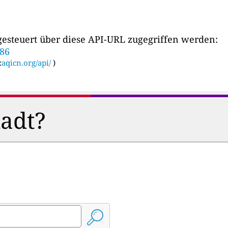
esteuert über diese API-URL zugegriffen werden:
686
:
aqicn.org/api/
)
tadt?