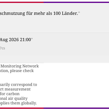
erschmutzung für mehr als 100 Länder.
”
 Aug 2026 21:00
”
?cs
ir Monitoring Network
ion, please check
sarily correspond to
eport measurement
 for carbon
onal air quality
pplies them globally.