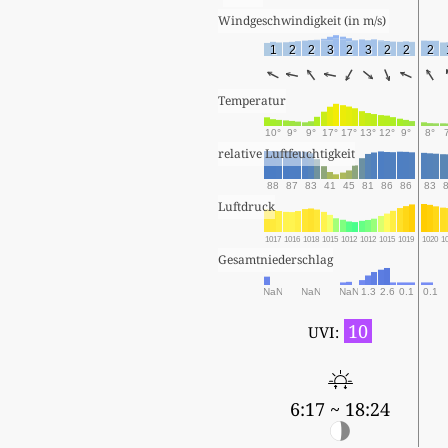
Windgeschwindigkeit (in m/s) 
1
2
2
3
2
3
2
2
2
Temperatur
10°
9°
9°
17°
17°
13°
12°
9°
8°
relative Luftfeuchtigkeit
88
87
83
41
45
81
86
86
83
Luftdruck
1017
1016
1018
1015
1012
1012
1015
1019
1020
1
Gesamtniederschlag
NaN
NaN
NaN
1.3
2.6
0.1
0.1
10
UVI:
6:17 ~ 18:24