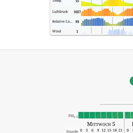
Temp.
15
Luftdruck
1027
Relative Luftfeuchtigkeit
93
Wind
1
PM
2.5
Mittwoch 5
0
3
6
9
12
15
18
21
0
Stunde