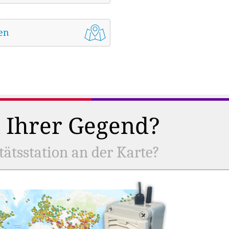
den
n Ihrer Gegend?
tätsstation an der Karte?