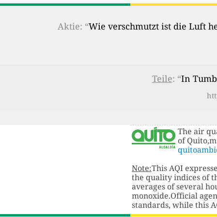
Aktie: “
Wie verschmutzt ist die Luft 
Teile
: “
In Tumba
ht
The air qu
of Quito,
quitoambi
Note:
This AQI expresse
the quality indices of
averages of several hou
monoxide.Official agenc
standards, while this A