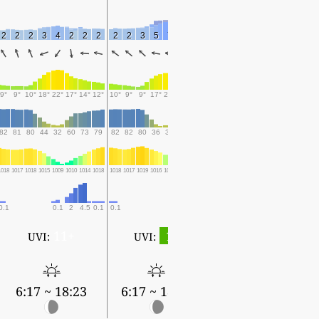
2
2
2
3
4
2
2
2
2
2
3
5
7
7
4
9°
9°
10°
18°
22°
17°
14°
12°
10°
9°
9°
17°
20°
18°
12°
82
81
80
44
32
60
73
79
82
82
80
36
32
34
54
1018
1017
1018
1015
1009
1010
1014
1018
1018
1017
1019
1016
1012
1012
1017
0.1
0.1
2
4.5
0.1
0.1
11+
1
UVI:
UVI:
6:17 ~ 18:23
6:17 ~ 18:23