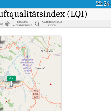
22:24
Luftqualitätsindex (LQI)
FINDE DIE
NACH IHRER STADT
to
NäCHSTGELEGENE
SUCHEN
STADT