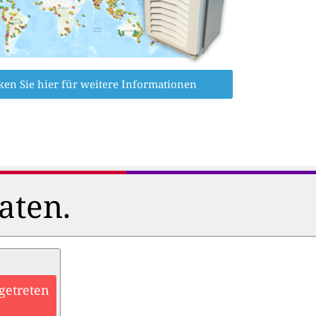
ken Sie hier für weitere Informationen
aten.
getreten