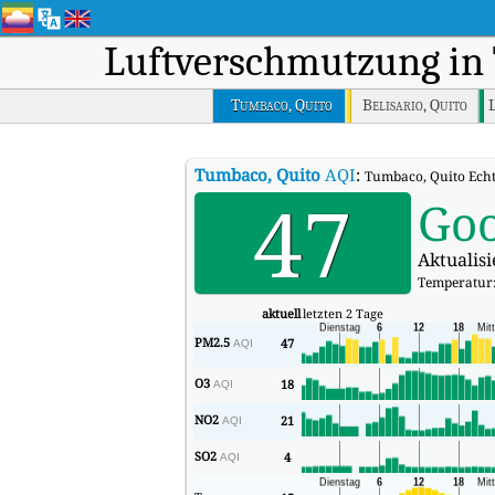
Luftverschmutzung in
Tumbaco, Quito
Belisario, Quito
L
Tumbaco, Quito
AQI
:
Tumbaco, Quito Echtz
47
Go
Aktualis
Temperatur
aktuell
letzten 2 Tage
PM2.5
47
AQI
O3
18
AQI
NO2
21
AQI
SO2
4
AQI