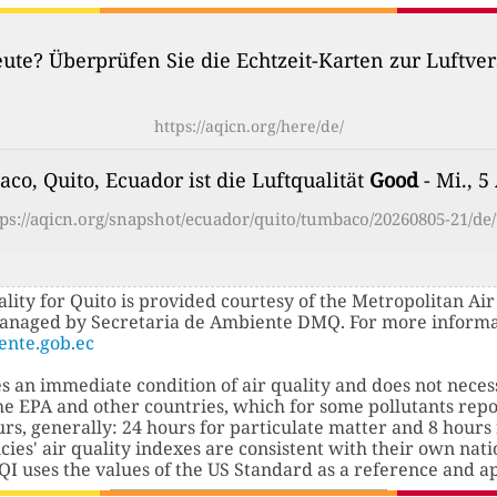
heute? Überprüfen Sie die Echtzeit-Karten zur Luftv
https://aqicn.org/here/de/
co, Quito, Ecuador ist die Luftqualität
Good
- Mi., 5
tps://aqicn.org/snapshot/ecuador/quito/tumbaco/20260805-21/de/
ality for Quito is provided courtesy of the Metropolitan A
managed by Secretaria de Ambiente DMQ. For more informat
ente.gob.ec
s an immediate condition of air quality and does not neces
 the EPA and other countries, which for some pollutants r
rs, generally: 24 hours for particulate matter and 8 hours
ies' air quality indexes are consistent with their own nati
QI uses the values ​​of the US Standard as a reference and a