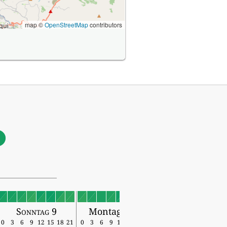
map ©
OpenStreetMap
contributors
0
Sonntag 9
Montag 10
0
3
6
9
12
15
18
21
0
3
6
9
12
15
18