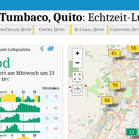
Tumbaco, Quito
: Echtzeit-
os Chillos, Quito
Centro, Quito
El Camal, Quito
Carapungo, Qui
eit-Luftqualitätsindex (AQI).
+
od
−
iert am Mittwoch um 21
:
15
°C
Mindest
max
2
72
1
41
11
34
2
41