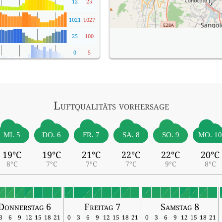
12
25
1021
1027
25
100
0
5
Luftqualitäts vorhersage
MI. 5
DO. 6
FR. 7
SA. 8
SO. 9
MO. 1
19°C
19°C
21°C
22°C
22°C
20°C
8°C
7°C
7°C
7°C
9°C
8°C
Donnerstag 6
Freitag 7
Samstag 8
3
6
9
12
15
18
21
0
3
6
9
12
15
18
21
0
3
6
9
12
15
18
21