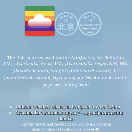
The Data sources used for the Air Quality, Air Pollution,
PM
(
partículas finas
), PM
(
particulalas respirable
), NO
2.5
10
2
(
dióxido de nitrógeno
), SO
(
dióxido de azufre
), CO
2
(
monóxido de carbón
), O
(
ozono
) and Weather data in this
3
page are coming from:
Citizen Weather Observer Program (CWOP/APRS)
Croatian Environment Agency - Agencija za zaštitu
okoliša
Contaminación atmosférica de KUTINA-2, Croacia
Beijing índice de la calidad del aire es 49.