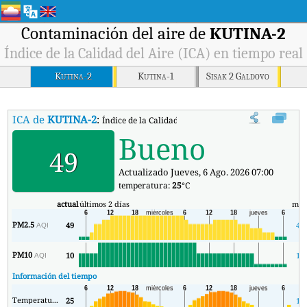
Contaminación del aire de
KUTINA-2
Índice de la Calidad del Aire (ICA) en tiempo real
Kutina-2
Kutina-1
Sisak 2 Galdovo
ICA de
KUTINA-2
:
Índice de la Calidad del Aire (ICA) de KUTINA-2 en ti
Bueno
49
Actualizado Jueves, 6 Ago. 2026 07:00
temperatura:
25
°C
actual
últimos 2 días
mín
PM2.5
49
49
AQI
PM10
10
10
AQI
Información del tiempo
Temperatura.
25
18