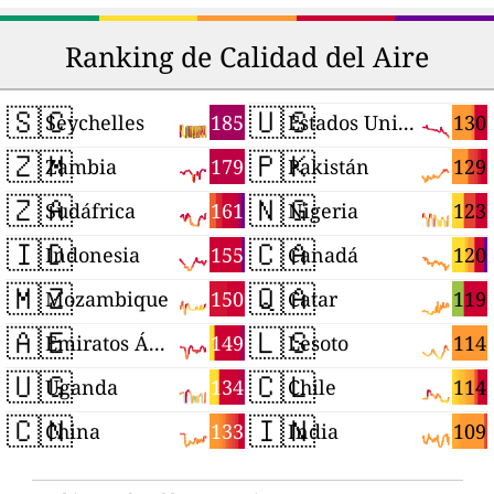
Ranking de Calidad del Aire
🇸🇨
🇺🇸
185
130
Seychelles
Estados Unidos
🇿🇲
🇵🇰
179
129
Zambia
Pakistán
🇿🇦
🇳🇬
161
123
Sudáfrica
Nigeria
🇮🇩
🇨🇦
155
120
Indonesia
Canadá
🇲🇿
🇶🇦
150
119
Mozambique
Catar
🇦🇪
🇱🇸
149
114
Emiratos Árabes Unidos
Lesoto
🇺🇬
🇨🇱
134
114
Uganda
Chile
🇨🇳
🇮🇳
133
109
China
India