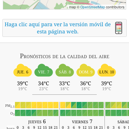
map ©
OpenStreetMap
contributors
Haga clic aquí para ver la versión móvil de
esta página web.
Pronósticos
de la calidad del aire
SÁB. 8
JUE. 6
VIE. 7
DOM. 9
LUN. 10
39°C
34°C
33°C
36°C
39°C
19°C
23°C
18°C
18°C
19°C
PM
2.5
O
3
jueves 6
viernes 7
sába
0
3
6
9
12
15
18
21
0
3
6
9
12
15
18
21
0
3
6
9
hora