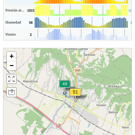
Presión atmosférica
1015
101
Humedad
56
17
Viento
2
1
+
−