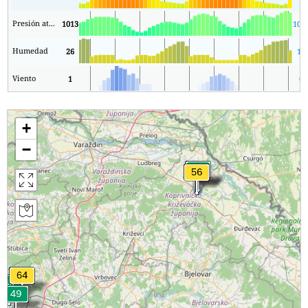
Presión atmosférica
1013
101
Humedad
26
11
Viento
1
0
+
−