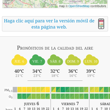
map ©
OpenStreetMap
contributors
Haga clic aquí para ver la versión móvil de
esta página web.
Pronósticos
de la calidad del aire
SÁB. 8
JUE. 6
VIE. 7
DOM. 9
LUN. 10
40°C
34°C
32°C
36°C
39°C
21°C
23°C
18°C
16°C
19°C
PM
2.5
O
3
jueves 6
viernes 7
sába
1
4
7
10
13
16
19
22
1
4
7
10
13
16
19
22
1
4
7
10
hora