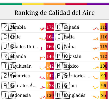
Ranking de Calidad del Aire
🇿🇲
🇨🇦
172
119
Zambia
Canadá
🇨🇱
🇮🇳
164
116
Chile
India
🇺🇸
🇨🇳
160
115
Estados Unidos
China
🇷🇼
🇵🇰
146
112
Ruanda
Pakistán
🇹🇯
🇲🇽
142
100
Tayikistán
México
🇿🇦
🇵🇸
142
99
Sudáfrica
Territorios Palestinos
🇦🇪
🇷🇸
133
96
Emiratos Árabes Unidos
Serbia
🇮🇩
🇧🇩
130
95
Indonesia
Bangladés