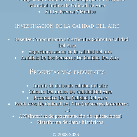
Mundial índice De Calidad De Aire
Kit De Prensa Y Medios
investigación de la calidad del aire
Base De Conocimientos Y Artículos Sobre La Calidad
Del Aire
Experimentación de la calidad del aire
Análisis De Los Sensores De Calidad Del Aire
Preguntas más frecuentes
fuente de datos de calidad del aire
Cálculo Del índice De Calidad Del Aire
Pronóstico De La Calidad Del Aire
Productos De Calidad Del Aire (máscaras, Monitores
...)
API (interfaz de programación de aplicaciones)
Plataforma de datos históricos
© 2008-2025