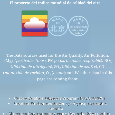
El proyecto del índice mundial de calidad del aire
The Data sources used for the Air Quality, Air Pollution,
PM
(
partículas finas
), PM
(
particulalas respirable
), NO
2.5
10
2
(
dióxido de nitrógeno
), SO
(
dióxido de azufre
), CO
2
(
monóxido de carbón
), O
(
ozono
) and Weather data in this
3
page are coming from:
Citizen Weather Observer Program (CWOP/APRS)
Croatian Environment Agency - Agencija za zaštitu
okoliša
Slovenian Environment Agency (Agencija RS za okolje)