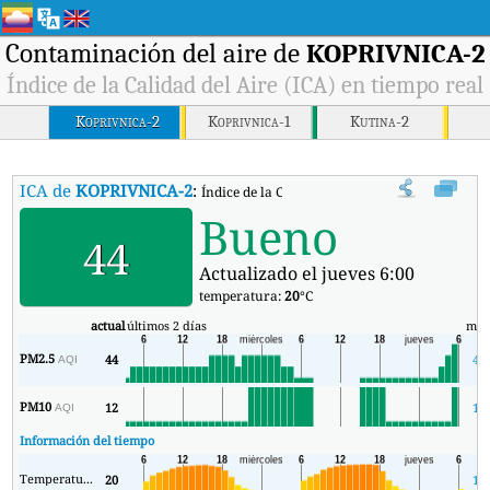
Contaminación del aire de
KOPRIVNICA-2
Índice de la Calidad del Aire (ICA) en tiempo real
Koprivnica-2
Koprivnica-1
Kutina-2
ICA de
KOPRIVNICA-2
:
Índice de la Calidad del Aire (ICA) de KOPRIVN
Bueno
44
Actualizado el jueves 6:00
temperatura:
20
°C
actual
últimos 2 días
mín
PM2.5
44
41
AQI
PM10
12
11
AQI
Información del tiempo
Temperatura.
20
14