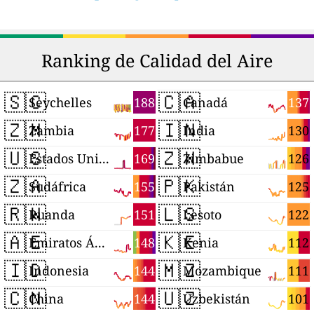
Ranking de Calidad del Aire
🇸🇨
🇨🇦
188
137
Seychelles
Canadá
🇿🇲
🇮🇳
177
130
Zambia
India
🇺🇸
🇿🇼
169
126
Estados Unidos
Zimbabue
🇿🇦
🇵🇰
155
125
Sudáfrica
Pakistán
🇷🇼
🇱🇸
151
122
Ruanda
Lesoto
🇦🇪
🇰🇪
148
112
Emiratos Árabes Unidos
Kenia
🇮🇩
🇲🇿
144
111
Indonesia
Mozambique
🇨🇳
🇺🇿
144
101
China
Uzbekistán