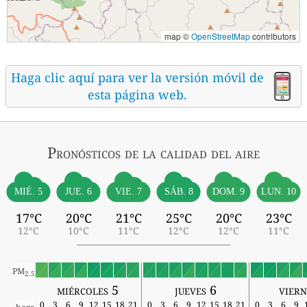
map ©
OpenStreetMap
contributors
Haga clic aquí para ver la versión móvil de
esta página web.
Pronósticos
de la calidad del aire
MIÉ. 5
SÁB. 8
JUE. 6
VIE. 7
DOM. 9
LUN. 10
17°C
20°C
21°C
25°C
20°C
23°C
12°C
10°C
11°C
12°C
12°C
11°C
PM
2.5
miércoles 5
jueves 6
viern
0
3
6
9
12
15
18
21
0
3
6
9
12
15
18
21
0
3
6
9