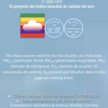
© 2008-2025
El proyecto del índice mundial de calidad del aire
The Data sources used for the Air Quality, Air Pollution,
PM
(
partículas finas
), PM
(
particulalas respirable
), NO
2.5
10
2
(
dióxido de nitrógeno
), SO
(
dióxido de azufre
), CO
2
(
monóxido de carbón
), O
(
ozono
) and Weather data in this
3
page are coming from:
Citizen Weather Observer Program (CWOP/APRS)
Área Metropolitana del Valle de Aburrá
Contaminación atmosférica de Barbosa, Medellín, Colombia