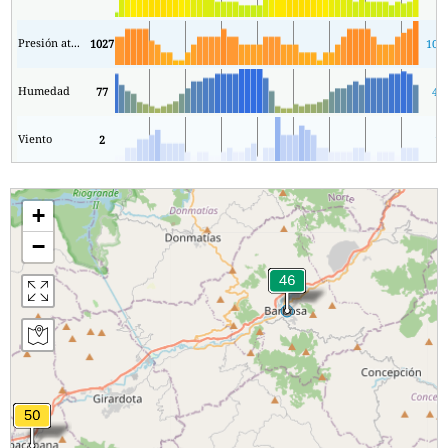
Presión atmosférica
1027
102
Humedad
77
43
Viento
2
1
+
−