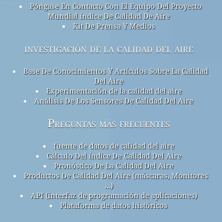
Póngase En Contacto Con El Equipo Del Proyecto
Mundial índice De Calidad De Aire
Kit De Prensa Y Medios
investigación de la calidad del aire
Base De Conocimientos Y Artículos Sobre La Calidad
Del Aire
Experimentación de la calidad del aire
Análisis De Los Sensores De Calidad Del Aire
Preguntas más frecuentes
fuente de datos de calidad del aire
Cálculo Del índice De Calidad Del Aire
Pronóstico De La Calidad Del Aire
Productos De Calidad Del Aire (máscaras, Monitores
...)
API (interfaz de programación de aplicaciones)
Plataforma de datos históricos