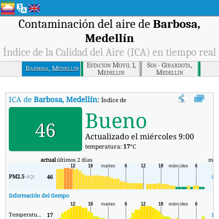
Contaminación del aire de
Barbosa,
Medellín
Índice de la Calidad del Aire (ICA) en tiempo real
Estacion Movil 1,
Sos - Girardota,
Barbosa, Medellin
Medellin
Medellin
ICA de
Barbosa, Medellín
:
Índice de la Calidad del Aire (ICA) de Barb
Bueno
46
Actualizado el miércoles 9:00
temperatura:
17
°C
actual
últimos 2 días
mín
PM2.5
46
46
AQI
Información del tiempo
Temperatura.
17
12