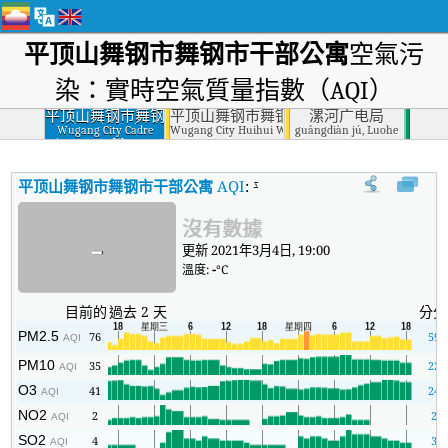
平顶山舞钢市舞钢市干部公寓
空氣污
染：實時空氣質量指數（AQI）
平顶山舞钢市舞钢
平顶山舞钢市舞钢市浩晖水务
漯河广电局
市干部公寓
Wugang City Cadre
Wugang City Huihui Water, Wugang City, Pingdingshan
guǎngdiàn jú, Luohe
Apartment, Wugang
City, Pingdingshan
平顶山舞钢市舞钢市干部公寓
AQI
:
平顶山舞钢市舞钢市干部公寓實時空氣
沒有數據
-
更新 2021年3月4日, 19:00
溫度:
-
°C
目前的
過去 2 天
分分
PM2.5
76
59
AQI
PM10
35
22
AQI
O3
41
24
AQI
NO2
2
2
AQI
SO2
4
3
AQI