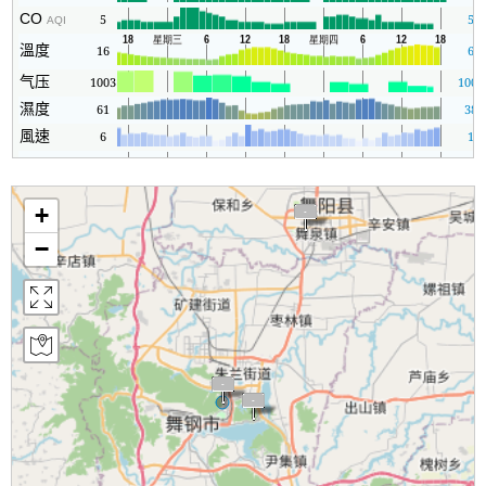
CO
5
5
AQI
溫度
16
6
气压
1003
1003
濕度
61
38
風速
6
1
Rain
-
0
+
−