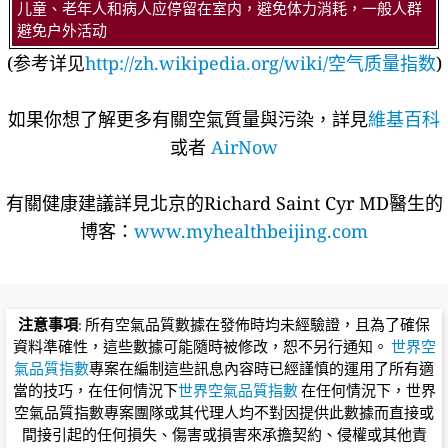
儿童、老年人和病人应停留在室内，避免体力消耗，一般人群
避免户外活动
(参考详见
http://zh.wikipedia.org/wiki/空气质量指数
)
如果你想了解更多有關空氣質量與污染，詳見
維基百科
或者
AirNow
有關健康建議詳​​見北京的Richard Saint Cyr MD醫生的
博客：
www.myhealthbeijing.com
注意事項
: 所有空氣品質數據在發佈時均未經驗證，且為了確保
資料準確性，這些數據可能隨時被修改，恕不另行通知。
世界空
氣品質指數
專案在編制這些訊息內容時已經謹慎的運用了所有適
當的技巧，在任何情況下
世界空氣品質指數
在任何情況下，世界
空氣品質指數專案團隊或其代理人均不對因提供此數據而直接或
間接引起的任何損失、傷害或損害來承擔契約、侵權或其他責