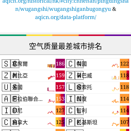
aqicn.org/historical/hk/#city:cnhenan/pingdingsha
n/wugangshi/wugangshiganbugongyu
&
aqicn.org/data-platform/
空气质量最差城市排名
🇸🇨
🇨🇳
186
122
塞席爾
中國
🇿🇲
🇿🇼
159
118
尚比亞
辛巴威
🇺🇸
🇱🇸
157
118
美國
賴索托
🇦🇪
🇮🇳
153
114
阿拉伯聯合大公國
印度
🇮🇩
🇨🇱
127
114
印尼
智利
🇨🇦
🇵🇰
125
107
加拿大
巴基斯坦