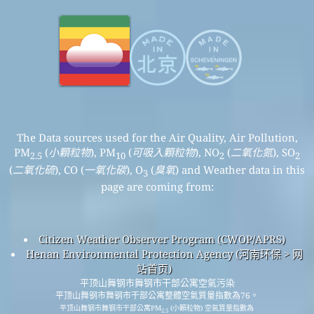
The Data sources used for the Air Quality, Air Pollution,
PM
(
小顆粒物
), PM
(
可吸入顆粒物
), NO
(
二氧化氮
), SO
2.5
10
2
2
(
二氧化硫
), CO (
一氧化碳
), O
(
臭氧
) and Weather data in this
3
page are coming from:
Citizen Weather Observer Program (CWOP/APRS)
Henan Environmental Protection Agency (河南环保 > 网
站首页)
平顶山舞钢市舞钢市干部公寓空氣污染
平顶山舞钢市舞钢市干部公寓整體空氣質量指數為76。
平顶山舞钢市舞钢市干部公寓PM
(小顆粒物) 空氣質量指數為
2.5