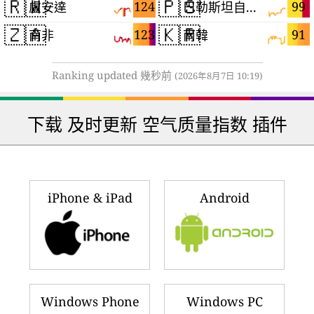
🇷🇼
🇵🇸
124
99
盧安達
巴勒斯坦自治區
🇿🇦
🇰🇷
123
91
南非
南韓
Ranking updated 幾秒前
(2026年8月7日 10:19)
下载 及时更新 空气质量指数 插件
iPhone & iPad
Android
Windows Phone
Windows PC