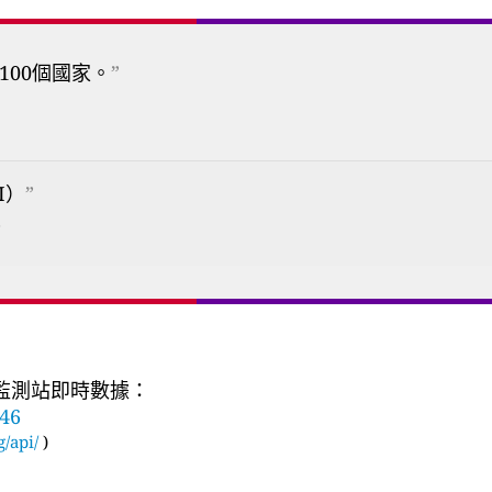
100個國家。
”
I）
”
質監測站即時數據：
146
g/api/
)