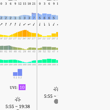
0
3
6
9
12
15
18
21
0
3
6
9
12
15
18
21
0
3
6
9
12
15
18
2
2
2
1
1
3
3
7
5
6
6
5
3
4
7
3
3
2
1
1
4
4
8
24°
22°
23°
27°
31°
34°
30°
27°
24°
21°
22°
26°
29°
30°
24°
23°
23°
20°
21°
25°
29°
29°
23°
60
61
60
48
41
29
44
43
39
52
52
47
41
36
57
57
56
65
61
50
36
33
53
1005
1004
1004
1005
1003
1000
1000
1003
1004
1005
1006
1005
1004
1003
1005
1006
1006
1006
1007
1006
1003
1002
1004
0.1
0.2
10
UVI:
5:55 ~ 19:37
5:56 ~ 19:35
5:55 ~ 19:38