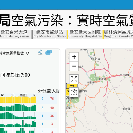
局
空氣污染：實時空氣質
延安百米大道
延安市监测站
延安延大医附院
榆林清涧县城
mental Protection Bureau, Yanan
Bǎi mǐ dàdào, Yanan
City Monitoring Station, Yanan
University Hospital, Yanan
Qingguan County Ch
時空氣質量指數（AQI）。
+
−
间 星期五7:00
分分鐘
最大限度
9
76
5
40
1
36
1
3
2
3