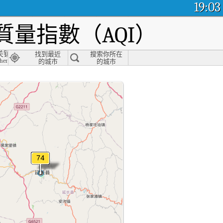
19:03
量指數（AQI）
关镇派出所
找到最近
搜索你所在
engguan Town Police Station, Yulin
的城市
的城市