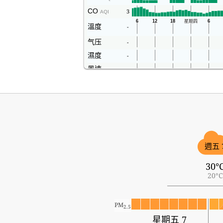
CO
3
AQI
溫度
-
气压
-
濕度
-
風速
-
週五 
30°
20°C
PM
2.5
星期五 7