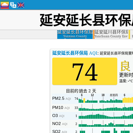
延安延长县环保
延安延长县环保局
延安延川县环保局
Yanxian County
Yanchuan County Environ
Environmental
Protection Bureau,
Yanan
延安延长县环保局
AQI
:
延安延长县环保局實
74
良
更新时
溫度:
-
°C
目前的
過去 2 天
PM2.5
74
AQI
PM10
33
AQI
O3
1
AQI
NO2
2
AQI
SO2
2
AQI