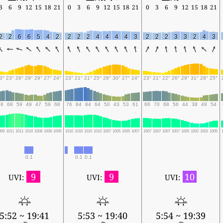
3
6
9
12
15
18
21
0
3
6
9
12
15
18
21
0
3
6
9
12
15
18
21
2
2
6
6
5
4
2
2
2
2
4
4
4
4
3
2
2
2
3
3
2
4
3
3°
23°
26°
29°
29°
27°
24°
23°
21°
21°
25°
28°
30°
27°
24°
23°
21°
22°
26°
29°
31°
28°
25°
68
68
59
49
47
59
68
76
84
84
64
50
43
53
61
66
70
68
56
44
38
49
54
009
1011
1011
1010
1008
1008
1009
1010
1010
1010
1010
1007
1005
1005
1007
1007
1007
1007
1007
1005
1002
1002
1005
0.1
0.1
0.1
9
9
10
UVI:
UVI:
UVI:
5:52 ~ 19:41
5:53 ~ 19:40
5:54 ~ 19:39