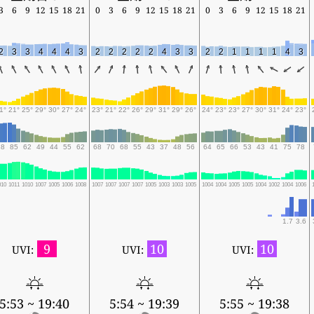
3
6
9
12
15
18
21
0
3
6
9
12
15
18
21
0
3
6
9
12
15
18
21
2
3
3
4
4
4
3
2
2
2
2
2
4
3
3
2
2
1
1
1
1
4
3
1°
21°
25°
29°
30°
27°
24°
23°
21°
22°
26°
29°
31°
29°
26°
24°
23°
23°
27°
30°
31°
24°
23°
88
85
62
49
44
55
62
68
70
68
55
43
37
48
56
64
65
66
53
43
41
75
78
010
1011
1010
1007
1005
1006
1008
1007
1007
1007
1007
1005
1003
1003
1005
1004
1004
1005
1005
1004
1002
1004
1006
1.7
3.6
9
10
10
UVI:
UVI:
UVI:
5:53 ~ 19:40
5:54 ~ 19:39
5:55 ~ 19:38