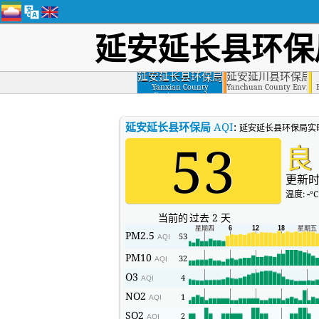
延安延长县环保
延安延长县环保局
延安延川县环保局
Yanxian County
Yanchuan County Environ
Environmental
Protection Bureau,
Yanan
延安延长县环保局
AQI
:
延安延长县环保局实
53
良
更新时
温度:
-
°C
当前的
过去 2 天
PM2.5
53
AQI
PM10
32
AQI
O3
4
AQI
NO2
1
AQI
SO2
2
AQI