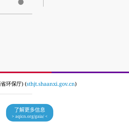
(陕西省环保厅) (
sthjt.shaanxi.gov.cn
)
了解更多信息
> aqicn.org/gaia/ <