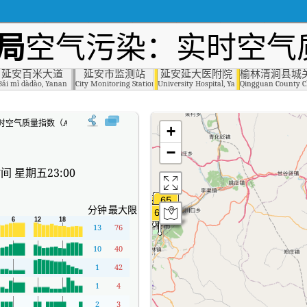
局
空气污染：实时空气质
延安百米大道
延安市监测站
延安延大医附院
榆林清涧县城
mental Protection Bureau, Yanan
Bǎi mǐ dàdào, Yanan
City Monitoring Station, Yanan
University Hospital, Yanan
Qingguan County Ch
时空气质量指数（AQI）。
+
−
间 星期五23:00
分钟
最大限度
13
76
10
40
1
42
1
4
2
3