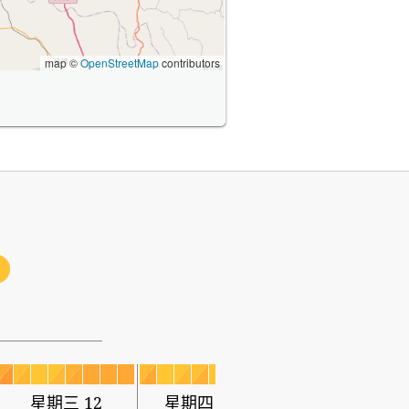
map ©
OpenStreetMap
contributors
3
星期三 12
星期四 13