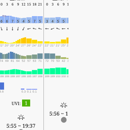
0
3
6
9
12
15
18
21
0
3
6
9
12
15
18
6
6
7
5
4
5
7
5
3
4
5
5
5
3
6
22°
20°
20°
24°
27°
26°
24°
22°
22°
21°
21°
25°
28°
28°
24°
74
69
81
64
52
57
63
71
72
70
53
42
37
34
50
1006
1006
1008
1007
1006
1005
1007
1008
1009
1009
1010
1010
1008
1007
1008
3.6
0.3
0.1
0.1
1
UVI:
5:56 ~ 19:35
5:55 ~ 19:37