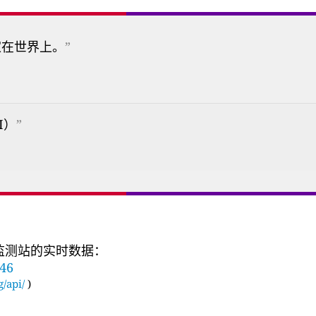
家在世界上。
”
I）
”
量监测站的实时数据：
146
g/api/
)