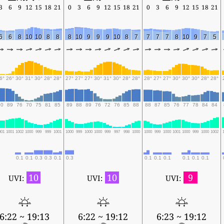
3
6
9
12
15
18
21
0
3
6
9
12
15
18
21
0
3
6
9
12
15
18
21
6
6
8
10
10
8
8
8
10
9
9
9
10
8
7
7
7
7
8
10
9
7
5
6°
26°
30°
31°
30°
28°
28°
27°
27°
27°
30°
31°
30°
28°
28°
28°
27°
27°
30°
30°
30°
28°
28°
90
89
76
70
75
81
85
89
88
89
76
72
76
85
88
88
87
85
76
77
78
84
84
001
1001
1002
1000
999
999
1001
1000
999
1000
1000
999
997
998
1000
1000
999
1000
1001
1000
999
1000
1002
0.1
0.1
0.3
0.3
0.1
0.3
0.1
0.1
0.1
0.1
0.1
0.1
10
10
9
UVI:
UVI:
UVI:
6:22 ~ 19:13
6:22 ~ 19:12
6:23 ~ 19:12